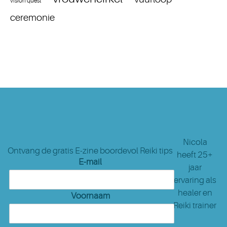
vision quest
ceremonie
Nicola
Ontvang de gratis E-zine boordevol Reiki tips
heeft 25+
E-mail
jaar
ervaring als
healer en
Voornaam
Reiki trainer