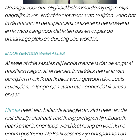
De angst voor duizeligheid belemmerde mij erg in mijn
dagelijks leven. Ik durfde niet meer auto te rijden, vond het
in de rij staan in de supermarkt ontzettend benauwend
en ik werd bang voor dat ik ten pas en onpas op
onhandige plekken duizelig zou worden.
IK DOE GEWOON WEER ALLES
Al twee of drie sessies bij Nicola merkte is dat de angst al
drastisch begon af te nemen. Inmiddels ben ik er van
bevrijd en merk ik dat ik alles weer gewoon doe zoals
autorijden, in lange rijen staan etc zonder dat ik stress
ervaar.
Nicola
heeft een helende energie om zich heen en de
rust die zijn uitstraalt vind ik erg prettig en fijn. Zodra ik
haar kamer binnenloop word ik al rustig en voel ik me
enorm gesteund. De Reiki sessies zijn ontspannen en