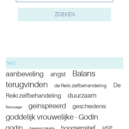
TAGS
Balans
aanbeveling
angst
terugvinden
De
de Reiki zelfbehandeling
duurzaam
Reiki zelfbehandeling
geinspireerd
geschiedenis
fibromyalgie
goddelijk vrouwelijke - Godin
godin
hoogsensitief
HSP
hawayo takata