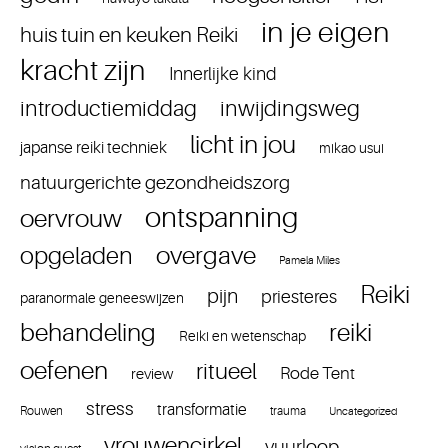
in je eigen
huis tuin en keuken Reiki
kracht zijn
Innerlijke kind
introductiemiddag
inwijdingsweg
licht in jou
japanse reiki techniek
mikao usui
natuurgerichte gezondheidszorg
ontspanning
oervrouw
overgave
opgeladen
Pamela Miles
Reiki
pijn
priesteres
paranormale geneeswijzen
reiki
behandeling
Reiki en wetenschap
oefenen
ritueel
Rode Tent
review
stress
transformatie
Rouwen
trauma
Uncategorized
vrouwencirkel
vuurloop