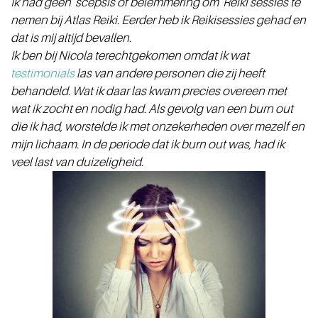
Ik had geen scepsis of belemmering om Reiki sessies te
nemen bij Atlas Reiki. Eerder heb ik Reikisessies gehad en
dat is mij altijd bevallen.
Ik ben bij Nicola terechtgekomen omdat ik wat
testimonials
las van andere personen die zij heeft
behandeld. Wat ik daar las kwam precies overeen met
wat ik zocht en nodig had. Als gevolg van een burn out
die ik had, worstelde ik met onzekerheden over mezelf en
mijn lichaam. In de periode dat ik burn out was, had ik
veel last van duizeligheid.