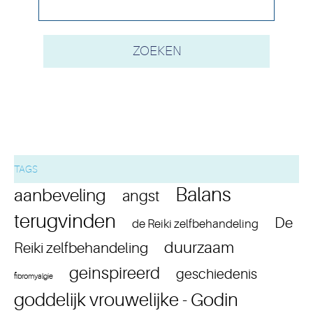
TAGS
Balans
aanbeveling
angst
terugvinden
De
de Reiki zelfbehandeling
duurzaam
Reiki zelfbehandeling
geinspireerd
geschiedenis
fibromyalgie
goddelijk vrouwelijke - Godin