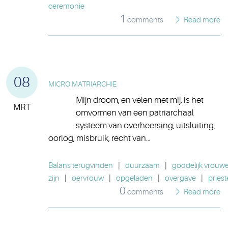
ceremonie
1
comments
Read more
08
MICRO MATRIARCHIE
Mijn droom, en velen met mij, is het
MRT
omvormen van een patriarchaal
systeem van overheersing, uitsluiting,
oorlog, misbruik, recht van…
Balans terugvinden
|
duurzaam
|
goddelijk vrouwel
zijn
|
oervrouw
|
opgeladen
|
overgave
|
priest
0
comments
Read more