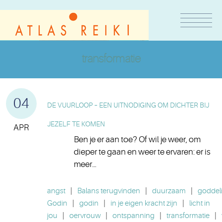
transformatie
04
DE VUURLOOP – EEN UITNODIGING OM DICHTER BIJ
JEZELF TE KOMEN
APR
Ben je er aan toe? Of wil je weer, om
dieper te gaan en weer te ervaren: er is
meer…
angst
|
Balans terugvinden
|
duurzaam
|
goddeli
Godin
|
godin
|
in je eigen kracht zijn
|
licht in
jou
|
oervrouw
|
ontspanning
|
transformatie
|