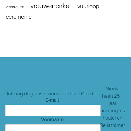
vrouwencirkel
vuurloop
vision quest
ceremonie
Nicola
Ontvang de gratis E-zine boordevol Reiki tips
heeft 25+
E-mail
jaar
ervaring als
healer en
Voornaam
Reiki trainer