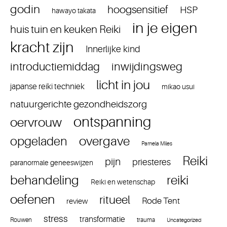
godin
hoogsensitief
HSP
hawayo takata
in je eigen
huis tuin en keuken Reiki
kracht zijn
Innerlijke kind
introductiemiddag
inwijdingsweg
licht in jou
japanse reiki techniek
mikao usui
natuurgerichte gezondheidszorg
ontspanning
oervrouw
overgave
opgeladen
Pamela Miles
Reiki
pijn
priesteres
paranormale geneeswijzen
reiki
behandeling
Reiki en wetenschap
oefenen
ritueel
Rode Tent
review
stress
transformatie
Rouwen
trauma
Uncategorized