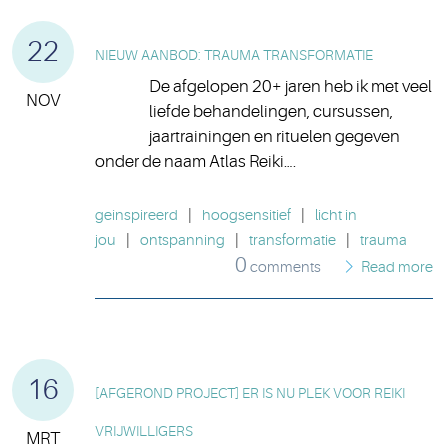
22
NIEUW AANBOD: TRAUMA TRANSFORMATIE
De afgelopen 20+ jaren heb ik met veel
NOV
liefde behandelingen, cursussen,
jaartrainingen en rituelen gegeven
onder de naam Atlas Reiki….
geinspireerd
|
hoogsensitief
|
licht in
jou
|
ontspanning
|
transformatie
|
trauma
0
comments
Read more
16
[AFGEROND PROJECT] ER IS NU PLEK VOOR REIKI
VRIJWILLIGERS
MRT