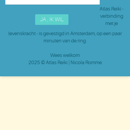
Atlas Reiki -
verbinding
met je
levenskracht - is gevestigd in Amsterdam
, op een paar
minuten van de ring.
Wees welkom
2025 ©
Atlas Reiki
| Nicola Romme