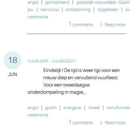
angst
|
geinspireerd
|
goddelijk vrouwelijke - Godi
jou
|
oervrouw
|
ontspanning
|
opgeladen
|
ov
ceremonie
1
comments
Read more
18
VUURLOOP – VUURFEEST !
Eindelijk ! De tijd is weer rijp voor een
JUN
nieuw diep en vervullend vuurfeest.
Voor een tweedaagse
onderdompeling in magie,…
angst
|
godin
|
overgave
|
ritueel
|
transformat
ceremonie
1
comments
Read more