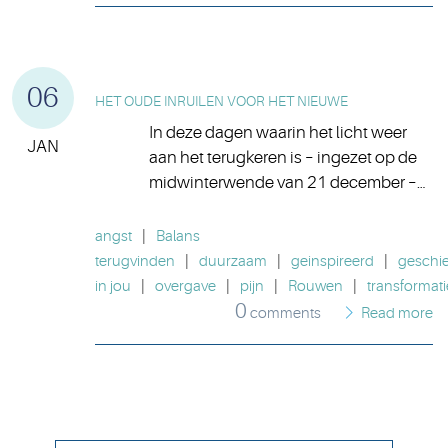
06
HET OUDE INRUILEN VOOR HET NIEUWE
In deze dagen waarin het licht weer
JAN
aan het terugkeren is – ingezet op de
midwinterwende van 21 december –…
angst
|
Balans
terugvinden
|
duurzaam
|
geinspireerd
|
geschi
in jou
|
overgave
|
pijn
|
Rouwen
|
transformati
0
comments
Read more