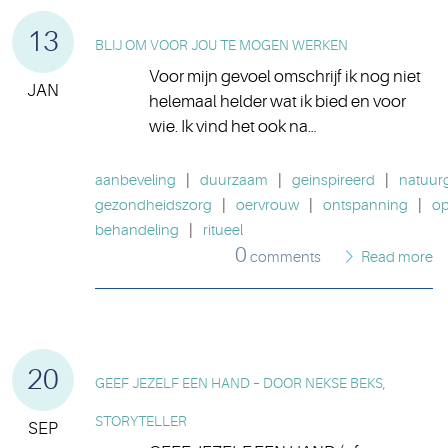
13
BLIJ OM VOOR JOU TE MOGEN WERKEN
Voor mijn gevoel omschrijf ik nog niet
JAN
helemaal helder wat ik bied en voor
wie. Ik vind het ook na…
aanbeveling
|
duurzaam
|
geinspireerd
|
natuurg
gezondheidszorg
|
oervrouw
|
ontspanning
|
op
behandeling
|
ritueel
0
comments
Read more
20
GEEF JEZELF EEN HAND – DOOR NEKSE BEKS,
STORYTELLER
SEP