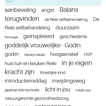
TAGS
Balans
aanbeveling
angst
terugvinden
De
de Reiki zelfbehandeling
duurzaam
Reiki zelfbehandeling
geinspireerd
geschiedenis
fibromyalgie
goddelijk vrouwelijke - Godin
godin
hoogsensitief
HSP
hawayo takata
in je eigen
huis tuin en keuken Reiki
kracht zijn
Innerlijke kind
introductiemiddag
inwijdingsweg
licht in jou
japanse reiki techniek
mikao usui
natuurgerichte gezondheidszorg