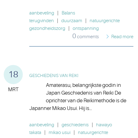
aanbeveling
|
Balans
terugvinden
|
duurzaam
|
natuurgerichte
gezondheidszorg
|
ontspanning
0
comments
Read more
18
GESCHIEDENIS VAN REIKI
Amaterasu, belangrijkste godin in
MRT
Japan Geschiedenis van Reiki De
oprichter van de Reikimethode is de
Japanner Mikao Usui. Hij is…
aanbeveling
|
geschiedenis
|
hawayo
takata
|
mikao usui
|
natuurgerichte