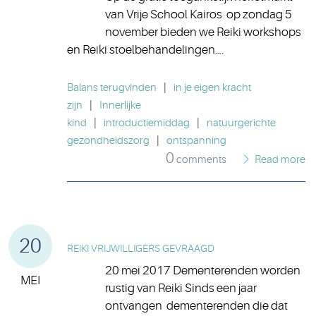
van Vrije School Kairos op zondag 5
november bieden we Reiki workshops
en Reiki stoelbehandelingen….
Balans terugvinden
|
in je eigen kracht
zijn
|
Innerlijke
kind
|
introductiemiddag
|
natuurgerichte
gezondheidszorg
|
ontspanning
0
comments
Read more
20
REIKI VRIJWILLIGERS GEVRAAGD
20 mei 2017 Dementerenden worden
MEI
rustig van Reiki Sinds een jaar
ontvangen dementerenden die dat