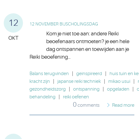
12
12 NOVEMBER BIJSCHOLINGSDAG
Kom je niet toe aan: andere Reiki
OKT
beoefenaars ontmoeten? je een hele
dag ontspannen en toewijden aan je
Reiki beoefening…
Balans terugvinden
|
geinspireerd
|
huis tuin en k
kracht zijn
|
japanse reiki techniek
|
mikao usui
|
gezondheidszorg
|
ontspanning
|
opgeladen
|
behandeling
|
reiki oefenen
0
comments
Read more