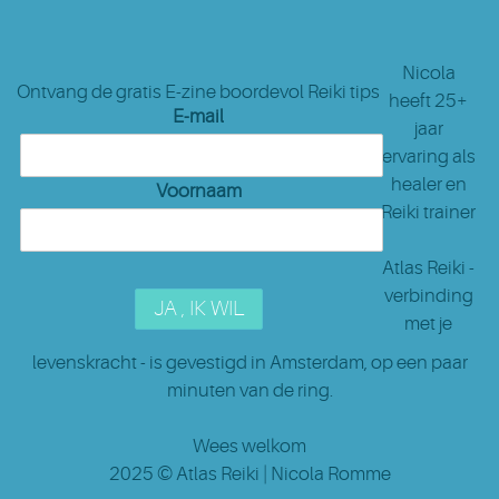
Nicola
Ontvang de gratis E-zine boordevol Reiki tips
heeft 25+
E-mail
jaar
ervaring als
healer en
Voornaam
Reiki trainer
Atlas Reiki -
verbinding
met je
levenskracht - is gevestigd in Amsterdam
, op een paar
minuten van de ring.
Wees welkom
2025 ©
Atlas Reiki
| Nicola Romme