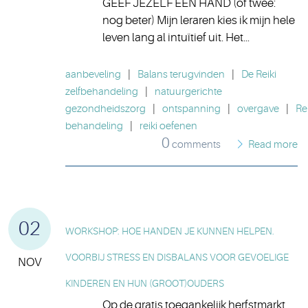
GEEF JEZELF EEN HAND (of twee:
nog beter) Mijn leraren kies ik mijn hele
leven lang al intuïtief uit. Het...
aanbeveling
|
Balans terugvinden
|
De Reiki
zelfbehandeling
|
natuurgerichte
gezondheidszorg
|
ontspanning
|
overgave
|
Rei
behandeling
|
reiki oefenen
0
comments
Read more
02
WORKSHOP: HOE HANDEN JE KUNNEN HELPEN.
VOORBIJ STRESS EN DISBALANS VOOR GEVOELIGE
NOV
KINDEREN EN HUN (GROOT)OUDERS
Op de gratis toegankelijk herfstmarkt