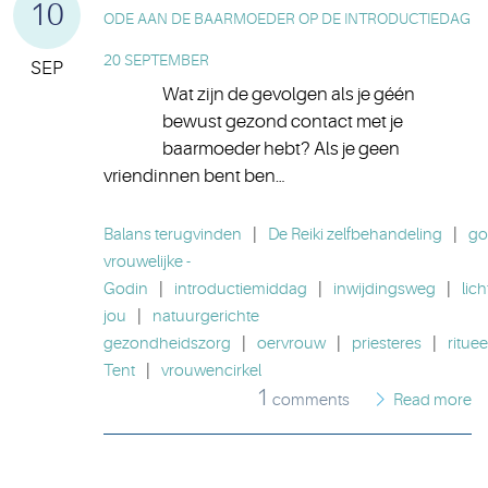
10
ODE AAN DE BAARMOEDER OP DE INTRODUCTIEDAG
20 SEPTEMBER
SEP
Wat zijn de gevolgen als je géén
bewust gezond contact met je
baarmoeder hebt? Als je geen
vriendinnen bent ben…
Balans terugvinden
|
De Reiki zelfbehandeling
|
go
vrouwelijke -
Godin
|
introductiemiddag
|
inwijdingsweg
|
lich
jou
|
natuurgerichte
gezondheidszorg
|
oervrouw
|
priesteres
|
rituee
Tent
|
vrouwencirkel
1
comments
Read more