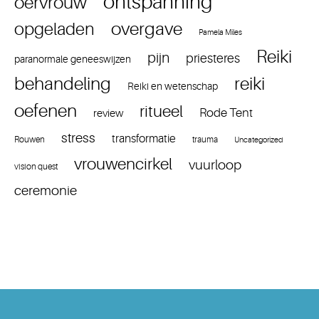
ontspanning
oervrouw
overgave
opgeladen
Pamela Miles
Reiki
pijn
priesteres
paranormale geneeswijzen
reiki
behandeling
Reiki en wetenschap
oefenen
ritueel
Rode Tent
review
stress
transformatie
Rouwen
trauma
Uncategorized
vrouwencirkel
vuurloop
vision quest
ceremonie