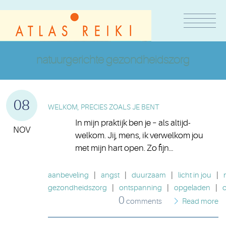
natuurgerichte gezondheidszorg
08
WELKOM, PRECIES ZOALS JE BENT
In mijn praktijk ben je – als altijd-
NOV
welkom. Jij, mens, ik verwelkom jou
met mijn hart open. Zo fijn…
aanbeveling
|
angst
|
duurzaam
|
licht in jou
|
gezondheidszorg
|
ontspanning
|
opgeladen
|
0
comments
Read more