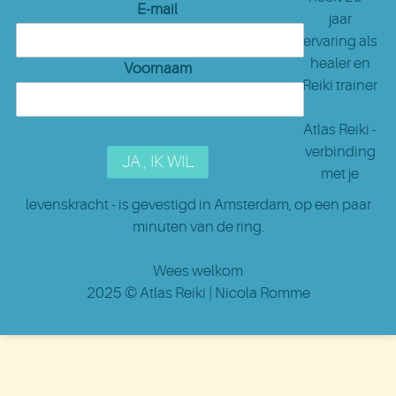
E-mail
jaar
ervaring als
healer en
Voornaam
Reiki trainer
Atlas Reiki -
verbinding
met je
levenskracht - is gevestigd in Amsterdam
, op een paar
minuten van de ring.
Wees welkom
2025 ©
Atlas Reiki
| Nicola Romme