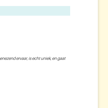
genezend ervaar, is echt uniek, en gaat
...Bij aanvang van
gekozen vanwege h
kracht is, en hoe d