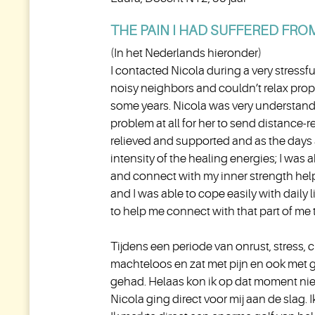
THE PAIN I HAD SUFFERED FRO
(In het Nederlands hieronder)
I contacted Nicola during a very stressfu
noisy neighbors and couldn’t relax prop
some years. Nicola was very understandi
problem at all for her to send distance-r
relieved and supported and as the days 
intensity of the healing energies; I was 
and connect with my inner strength helpe
and I was able to cope easily with daily 
to help me connect with that part of me 
Tijdens een periode van onrust, stress, 
machteloos en zat met pijn en ook met g
gehad. Helaas kon ik op dat moment nie
Nicola ging direct voor mij aan de slag