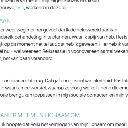
 kiezen voor mezelf, mijn eigen keuze´s te maken.
etrouwd,
hsp
, werkend in de zorg
 AAN
hier weer weg met het gevoel dat ik de hele wereld aankan.
sreikibehandeling in te plannen. Waar ik spijt van heb. Het is 
tijk op dit moment net te laat, dat heb ik geweten. Hier heb ik va
el nu – wel weer een Reikisessie in voor over een aantal weken
n, net van baan veranderd
en kaarsrechte rug. Dat gaf een gevoel van alertheid. Pas later
ie waar ik mee worstel, waarop ze vroeg welke functie die em
otie brengt, kan toepassen in mijn sociale contacten en mijn 
MANIER MET MIJN LICHAAM OM
ie. Ik hoopte dat Reiki het vermogen van mijn lichaam om meer