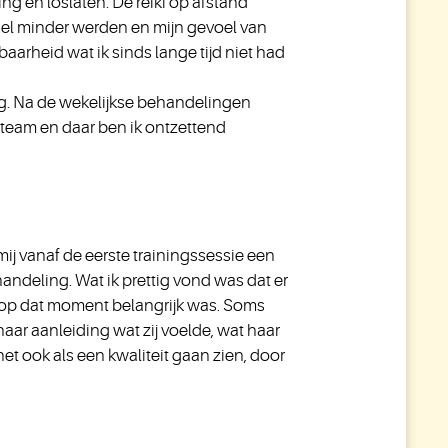
g en loslaten. De reiki op afstand
snel minder werden en mijn gevoel van
baarheid wat ik sinds lange tijd niet had
ng. Na de wekelijkse behandelingen
t-team en daar ben ik ontzettend
 mij vanaf de eerste trainingssessie een
andeling. Wat ik prettig vond was dat er
at op dat moment belangrijk was. Soms
naar aanleiding wat zij voelde, wat haar
t ook als een kwaliteit gaan zien, door