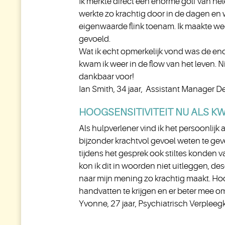
Ik merkte direct een enorme golf van he
werkte zo krachtig door in de dagen en 
eigenwaarde flink toenam. Ik maakte weer
gevoeld.
Wat ik echt opmerkelijk vond was de eno
kwam ik weer in de flow van het leven. N
dankbaar voor!
Ian Smith, 34 jaar, Assistant Manager D
HOOGSENSITIVITEIT NU ALS KW
Als hulpverlener vind ik het persoonlijk 
bijzonder krachtvol gevoel weten te gev
tijdens het gesprek ook stiltes konden 
kon ik dit in woorden niet uitleggen, des
naar mijn mening zo krachtig maakt. Hoo
handvatten te krijgen en er beter mee om
Yvonne, 27 jaar, Psychiatrisch Verplee