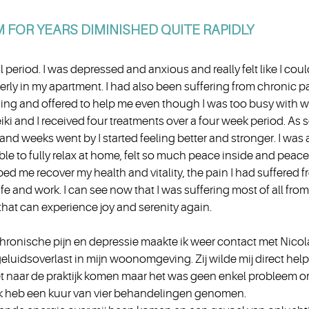
M FOR YEARS DIMINISHED QUITE RAPIDLY
l period. I was depressed and anxious and really felt like I cou
erly in my apartment. I had also been suffering from chronic p
ng and offered to help me even though I was too busy with wor
eiki and I received four treatments over a four week period. As 
and weeks went by I started feeling better and stronger. I was
able to fully relax at home, felt so much peace inside and peac
d me recover my health and vitality, the pain I had suffered f
life and work. I can see now that I was suffering most of all f
that can experience joy and serenity again.
chronische pijn en depressie maakte ik weer contact met Nicola
eluidsoverlast in mijn woonomgeving. Zij wilde mij direct he
t naar de praktijk komen maar het was geen enkel probleem om
. Ik heb een kuur van vier behandelingen genomen.