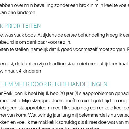
ebben over mijn bevalling zonder een brok in mijn keel te voele
van drie kinderen
IK PRIORITEITEN
, was vaak boos. Al tijdens de eerste behandeling kreeg ik een
gebeurd is om dankbaar voor te zijn.
iten te stellen, namelijk dat ik goed voor mezelf moet zorgen. P
 rust, de klant en zijn deadline staan niet meer altijd centraal.
twinnaar, 4 kinderen
LEEM MEER DOOR REIKIBEHANDELINGEN
r Reiki ben ik heel blij. Ik heb 20 jaar (!) slaapproblemen gehad
omeopatie. Mijn slaapprobleem heeft me veel geld, tijd en on
 heb geen slaapprobleem meer! Ik slaap nog een enkele keer een
het van komt. Wat twintig jaar lang mij belemmerde is nu verled
ken en voel ik me makkelijk schuldig als ik niet doe wat van me