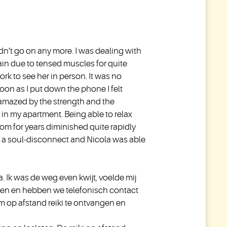
ldn’t go on any more. I was dealing with
ain due to tensed muscles for quite
k to see her in person. It was no
soon as I put down the phone I felt
 amazed by the strength and the
e in my apartment. Being able to relax
rom for years diminished quite rapidly
rom a soul-disconnect and Nicola was able
. Ik was de weg even kwijt, voelde mij
lpen en hebben we telefonisch contact
 op afstand reiki te ontvangen en