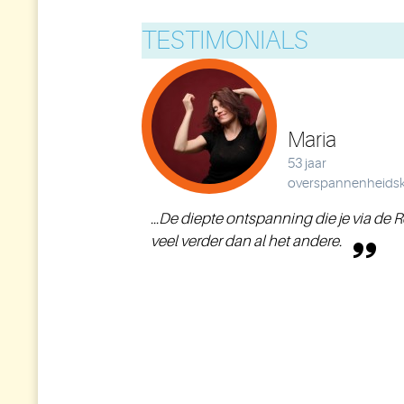
TESTIMONIALS
Maria
53 jaar
overspannenheidsk
...De diepte ontspanning die je via de 
veel verder dan al het andere.