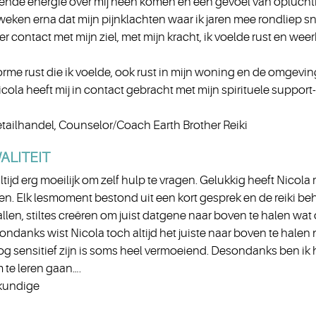
lende energie over mij heen komen en een gevoel van opluchtin
weken erna dat mijn pijnklachten waar ik jaren mee rondliep 
 contact met mijn ziel, met mijn kracht, ik voelde rust en weer
rme rust die ik voelde, ook rust in mijn woning en de omgevi
icola heeft mij in contact gebracht met mijn spirituele suppor
etailhandel, Counselor/Coach Earth Brother Reiki
ALITEIT
altijd erg moeilijk om zelf hulp te vragen. Gelukkig heeft Nicola
en. Elk lesmoment bestond uit een kort gesprek en de reiki beh
vallen, stiltes creëren om juist datgene naar boven te halen w
ondanks wist Nicola toch altijd het juiste naar boven te halen 
g sensitief zijn is soms heel vermoeiend. Desondanks ben ik he
 te leren gaan….
gkundige