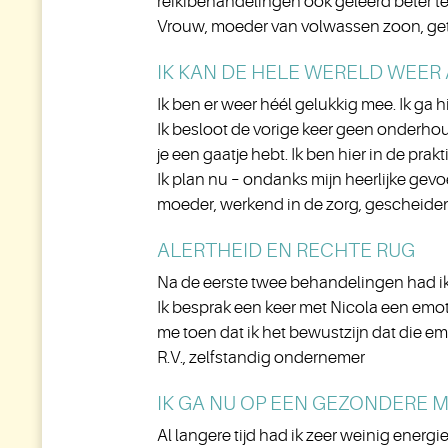
reikibehandelingen ook geleerd beter te
Vrouw, moeder van volwassen zoon, g
IK KAN DE HELE WERELD WEER
Ik ben er weer héél gelukkig mee. Ik ga 
Ik besloot de vorige keer geen onderhoud
je een gaatje hebt. Ik ben hier in de prak
Ik plan nu – ondanks mijn heerlijke gevo
moeder, werkend in de zorg, gescheide
ALERTHEID EN RECHTE RUG
Na de eerste twee behandelingen had ik e
Ik besprak een keer met Nicola een emot
me toen dat ik het bewustzijn dat die em
R.V., zelfstandig ondernemer
IK GA NU OP EEN GEZONDERE 
Al langere tijd had ik zeer weinig energ