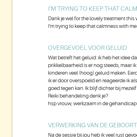
I’M TRYING TO KEEP THAT CALM
Dank je wel for the lovely treatment this
I’m trying to keep that calmness with me o
OVERGEVOEL VOOR GELUID
Wat betreft het geluid: ik heb het idee 
prikkelbaarheid is er nog steeds, maar ik
kinderen veel (hoog) geluid maken. Eerde
ik er door overspoeld en reageerde ik alsn
goed tegen kan. Ik blijf dichter bij mez
Reiki behandeling denk je?
hsp vrouw, werkzaam in de gehandicapt
VERWERKING VAN DE GEBOORT
Na de sessie bij jou heb ik veel rust ge