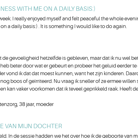
NESS WITH ME ON A DAILY BASIS:)
 week. I really enjoyed myself and felt peaceful the whole eveni
n a daily basis:) . It is something I would like to do again.
dat de gevoeligheid hetzelfde is gebleven, maar dat ik nu wel 
 heb beter door wat er gebeurt en probeer het geluid eerder te 
r vond ik dat dat moest kunnen, want het zijn kinderen. Daardoo
og boos of geïrriteerd. Nu vraag ik sneller of ze ermee willen st
elf en kan vaker voorkomen dat ik teveel geprikkeld raak. Heeft
enzorg, 38 jaar, moeder
E VAN MIJN DOCHTER
voeld. In de sessie hadden we het over hoe ik de geboorte van m