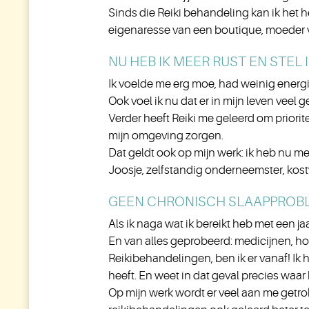
Sinds die Reiki behandeling kan ik het h
eigenaresse van een boutique, moeder 
NU HEB IK MEER RUST EN STEL 
Ik voelde me erg moe, had weinig energie
Ook voel ik nu dat er in mijn leven veel 
Verder heeft Reiki me geleerd om priorite
mijn omgeving zorgen.
Dat geldt ook op mijn werk: ik heb nu meer
Joosje, zelfstandig onderneemster, kos
GEEN CHRONISCH SLAAPPROB
Als ik naga wat ik bereikt heb met een jaa
En van alles geprobeerd: medicijnen, h
Reikibehandelingen, ben ik er vanaf! Ik
heeft. En weet in dat geval precies waar 
Op mijn werk wordt er veel aan me getrok