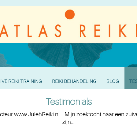
IVÉ REIKI TRAINING
REIKI BEHANDELING
BLOG
TE
Testimonials
cteur www.JulehReiki.nl ...Mijn zoektocht naar een zui
zijn...