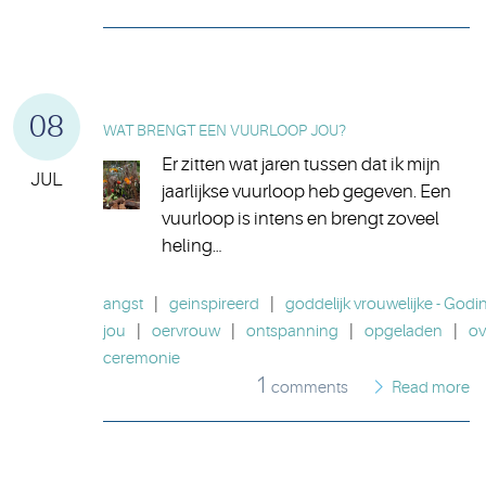
08
WAT BRENGT EEN VUURLOOP JOU?
Er zitten wat jaren tussen dat ik mijn
JUL
jaarlijkse vuurloop heb gegeven. Een
vuurloop is intens en brengt zoveel
heling…
angst
|
geinspireerd
|
goddelijk vrouwelijke - Godi
jou
|
oervrouw
|
ontspanning
|
opgeladen
|
ov
ceremonie
1
comments
Read more