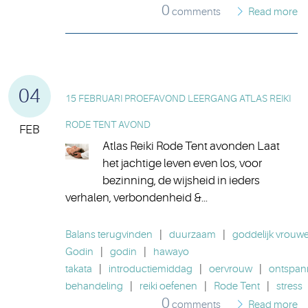
0
comments
Read more
04
15 FEBRUARI PROEFAVOND LEERGANG ATLAS REIKI
RODE TENT AVOND
FEB
Atlas Reiki Rode Tent avonden Laat
het jachtige leven even los, voor
bezinning, de wijsheid in ieders
verhalen, verbondenheid &...
Balans terugvinden
|
duurzaam
|
goddelijk vrouwel
Godin
|
godin
|
hawayo
takata
|
introductiemiddag
|
oervrouw
|
ontspan
behandeling
|
reiki oefenen
|
Rode Tent
|
stress
0
comments
Read more