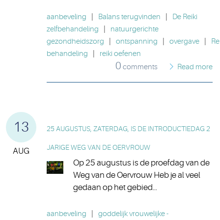
aanbeveling
|
Balans terugvinden
|
De Reiki
zelfbehandeling
|
natuurgerichte
gezondheidszorg
|
ontspanning
|
overgave
|
Rei
behandeling
|
reiki oefenen
0
comments
Read more
13
25 AUGUSTUS, ZATERDAG, IS DE INTRODUCTIEDAG 2
JARIGE WEG VAN DE OERVROUW
AUG
Op 25 augustus is de proefdag van de
Weg van de Oervrouw Heb je al veel
gedaan op het gebied...
aanbeveling
|
goddelijk vrouwelijke -