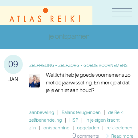
je ontspannen
09
ZELFHELING – ZELFZORG – GOEDE VOORNEMENS
Wellicht heb je goede voornemens zo
JAN
met de jaarwisseling. En merk je al dat
je je er niet aan houd?…
aanbeveling
|
Balans terugvinden
|
de Reiki
zelfbehandeling
|
HSP
|
in je eigen kracht
zijn
|
ontspanning
|
opgeladen
|
reiki oefenen
0
comments
Read more