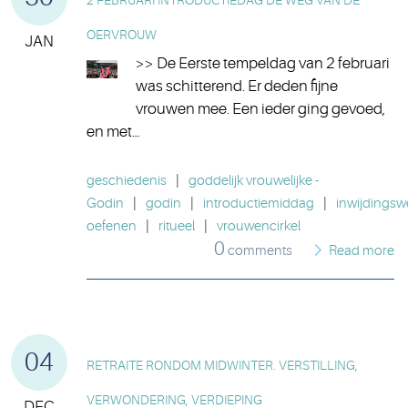
2 FEBRUARI INTRODUCTIEDAG DE WEG VAN DE
OERVROUW
JAN
>> De Eerste tempeldag van 2 februari
was schitterend. Er deden fijne
vrouwen mee. Een ieder ging gevoed,
en met…
geschiedenis
|
goddelijk vrouwelijke -
Godin
|
godin
|
introductiemiddag
|
inwijdings
oefenen
|
ritueel
|
vrouwencirkel
0
comments
Read more
04
RETRAITE RONDOM MIDWINTER. VERSTILLING,
VERWONDERING, VERDIEPING
DEC