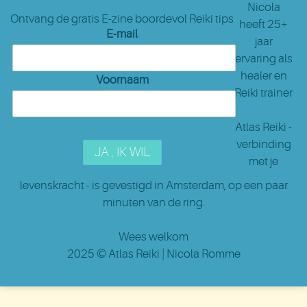
Nicola
Ontvang de gratis E-zine boordevol Reiki tips
heeft 25+
E-mail
jaar
ervaring als
healer en
Voornaam
Reiki trainer
Atlas Reiki -
verbinding
met je
levenskracht - is gevestigd in Amsterdam
, op een paar
minuten van de ring.
Wees welkom
2025 ©
Atlas Reiki
| Nicola Romme