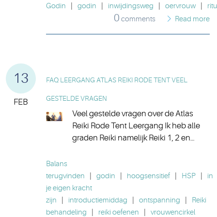
Godin
|
godin
|
inwijdingsweg
|
oervrouw
|
rit
0
comments
Read more
13
FAQ LEERGANG ATLAS REIKI RODE TENT VEEL
GESTELDE VRAGEN
FEB
Veel gestelde vragen over de Atlas
Reiki Rode Tent Leergang Ik heb alle
graden Reiki namelijk Reiki 1, 2 en…
Balans
terugvinden
|
godin
|
hoogsensitief
|
HSP
|
in
je eigen kracht
zijn
|
introductiemiddag
|
ontspanning
|
Reiki
behandeling
|
reiki oefenen
|
vrouwencirkel