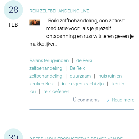
28
REIKI ZELFBEHANDELING LIVE
Reiki zelfbehandeling, een actieve
FEB
meditatie voor: als je je jezelf
ontspanning en rust wilt leren geven je
makkelijker…
Balans terugvinden
|
de Reiki
zelfbehandeling
|
De Reiki
zelfbehandeling
|
duurzaam
|
huis tuin en
keuken Reiki
|
in je eigen kracht zijn
|
licht in
jou
|
reiki oefenen
0
comments
Read more
30