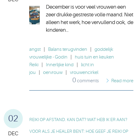
December is voor veel vrouwen een
zeer drukke gestreste volle maand. Niet
alleen het werk, hoe vervullend ook, de
kinderen…
angst
|
Balans terugvinden
|
goddelijk
vrouwelijke - Godin
|
huis tuin en keuken
Reiki
|
Innerlijke kind
|
licht in
jou
|
oervrouw
|
vrouwencirkel
0
comments
Read more
02
REIKI OP AFSTAND. KAN DAT? WAT HEB IK ER AAN?
VOOR ALS JE HEALER BENT: HOE GEEF JE REIKI OP
DEC