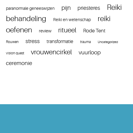
Reiki
pijn
priesteres
paranormale geneeswijzen
reiki
behandeling
Reiki en wetenschap
oefenen
ritueel
Rode Tent
review
stress
transformatie
Rouwen
trauma
Uncategorized
vrouwencirkel
vuurloop
vision quest
ceremonie