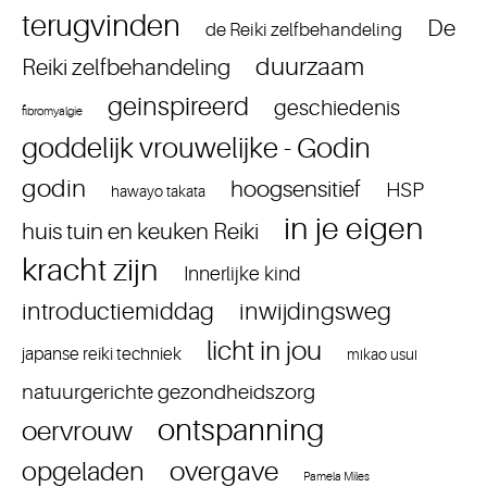
terugvinden
De
de Reiki zelfbehandeling
duurzaam
Reiki zelfbehandeling
geinspireerd
geschiedenis
fibromyalgie
goddelijk vrouwelijke - Godin
godin
hoogsensitief
HSP
hawayo takata
in je eigen
huis tuin en keuken Reiki
kracht zijn
Innerlijke kind
introductiemiddag
inwijdingsweg
licht in jou
japanse reiki techniek
mikao usui
natuurgerichte gezondheidszorg
ontspanning
oervrouw
overgave
opgeladen
Pamela Miles