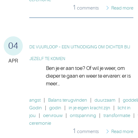
1
comments
Read more
04
DE VUURLOOP – EEN UITNODIGING OM DICHTER BIJ
JEZELF TE KOMEN
APR
Ben je er aan toe? Of wil je weer, om
dieper te gaan en weer te ervaren: er is
meer…
angst
|
Balans terugvinden
|
duurzaam
|
goddeli
Godin
|
godin
|
in je eigen kracht zijn
|
licht in
jou
|
oervrouw
|
ontspanning
|
transformatie
|
ceremonie
1
comments
Read more