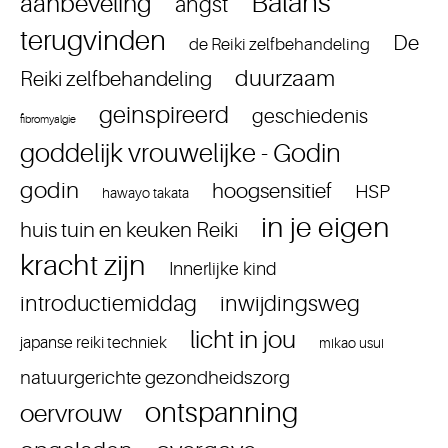
Balans
aanbeveling
angst
terugvinden
De
de Reiki zelfbehandeling
duurzaam
Reiki zelfbehandeling
geinspireerd
geschiedenis
fibromyalgie
goddelijk vrouwelijke - Godin
godin
hoogsensitief
HSP
hawayo takata
in je eigen
huis tuin en keuken Reiki
kracht zijn
Innerlijke kind
introductiemiddag
inwijdingsweg
licht in jou
japanse reiki techniek
mikao usui
natuurgerichte gezondheidszorg
ontspanning
oervrouw