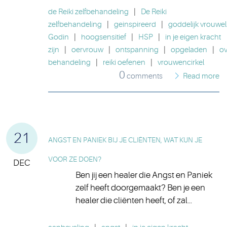
de Reiki zelfbehandeling
|
De Reiki
zelfbehandeling
|
geinspireerd
|
goddelijk vrouweli
Godin
|
hoogsensitief
|
HSP
|
in je eigen kracht
zijn
|
oervrouw
|
ontspanning
|
opgeladen
|
o
behandeling
|
reiki oefenen
|
vrouwencirkel
0
comments
Read more
21
ANGST EN PANIEK BIJ JE CLIËNTEN, WAT KUN JE
VOOR ZE DOEN?
DEC
Ben jij een healer die Angst en Paniek
zelf heeft doorgemaakt? Ben je een
healer die cliënten heeft, of zal...