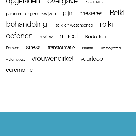
overgave
opgeladen
Pamela Miles
Reiki
pijn
priesteres
paranormale geneeswijzen
reiki
behandeling
Reiki en wetenschap
oefenen
ritueel
Rode Tent
review
stress
transformatie
Rouwen
trauma
Uncategorized
vrouwencirkel
vuurloop
vision quest
ceremonie