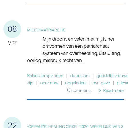
08
MICRO MATRIARCHIE
Mijn droom, en velen met mij, is het
MRT
omvormen van een patriarchaal
systeem van overheersing, uitsluiting,
oorlog, misbruik, recht van…
Balans terugvinden
|
duurzaam
|
goddelijk vrouwel
zijn
|
oervrouw
|
opgeladen
|
overgave
|
priest
0
comments
Read more
22
(OP PAUZE) HEALING CIRKEL 2026, WEKELIJKS (VAN 3