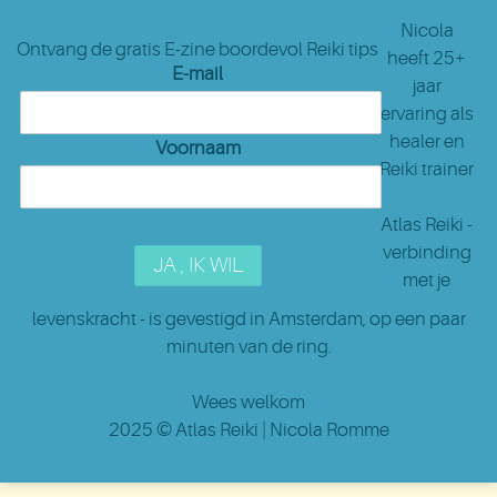
Nicola
Ontvang de gratis E-zine boordevol Reiki tips
heeft 25+
E-mail
jaar
ervaring als
healer en
Voornaam
Reiki trainer
Atlas Reiki -
verbinding
met je
levenskracht - is gevestigd in Amsterdam
, op een paar
minuten van de ring.
Wees welkom
2025 ©
Atlas Reiki
| Nicola Romme