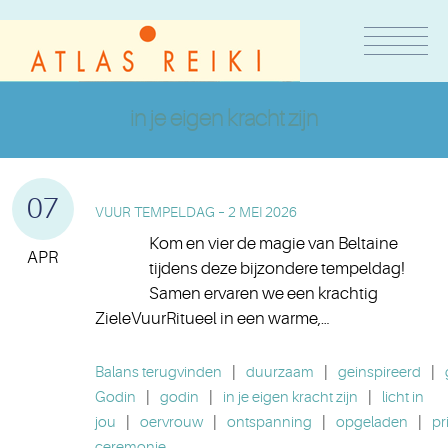
in je eigen kracht zijn
07
VUUR TEMPELDAG – 2 MEI 2026
Kom en vier de magie van Beltaine
APR
tijdens deze bijzondere tempeldag!
Samen ervaren we een krachtig
ZieleVuurRitueel in een warme,…
Balans terugvinden
|
duurzaam
|
geinspireerd
|
Godin
|
godin
|
in je eigen kracht zijn
|
licht in
jou
|
oervrouw
|
ontspanning
|
opgeladen
|
pr
ceremonie