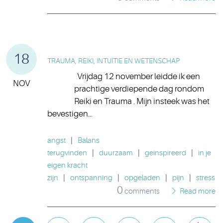
18
TRAUMA, REIKI, INTUÏTIE EN WETENSCHAP
Vrijdag 12 november leidde ik een
NOV
prachtige verdiepende dag rondom
Reiki en Trauma . Mijn insteek was het
bevestigen…
angst
|
Balans
terugvinden
|
duurzaam
|
geinspireerd
|
in je
eigen kracht
zijn
|
ontspanning
|
opgeladen
|
pijn
|
stress
0
comments
Read more