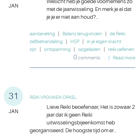
Wellicht heb je goede voornemens zo
JAN
met de jaarwisseling. En merk je al dat
je je er niet aan houd?…
aanbeveling
|
Balans terugvinden
|
de Reiki
zelfbehandeling
|
HSP
|
in je eigen kracht
zijn
|
ontspanning
|
opgeladen
|
reiki oefenen
0
comments
Read more
31
REIKI VROUWEN CIRKEL
Lieve Reiki beoefenaar, Het is zowaar 2
JAN
jaar dat ik geen Reiki
uitwisselingsbijeenkomst heb
georganiseerd. De hoogste tijd om er…