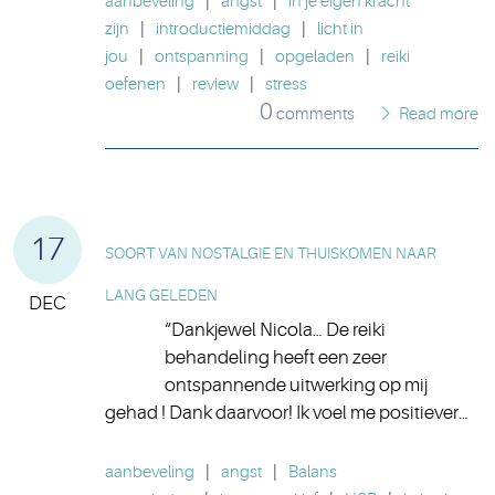
aanbeveling
|
angst
|
in je eigen kracht
zijn
|
introductiemiddag
|
licht in
jou
|
ontspanning
|
opgeladen
|
reiki
oefenen
|
review
|
stress
0
comments
Read more
17
SOORT VAN NOSTALGIE EN THUISKOMEN NAAR
LANG GELEDEN
DEC
“Dankjewel Nicola… De reiki
behandeling heeft een zeer
ontspannende uitwerking op mij
gehad ! Dank daarvoor! Ik voel me positiever…
aanbeveling
|
angst
|
Balans