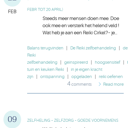
FEBR TOT 20 APRIL)
FEB
Steeds meer mensen doen mee. Doe
ook mee en versterk het helend veld !
Wat heb je aan een Reiki Cirkel?– je…
Balans terugvinden
|
De Reiki zelfbehandeling
|
de
Reiki
zelfbehandeling
|
geinspireerd
|
hoogsensitief
|
tuin en keuken Reiki
|
in je eigen kracht
zijn
|
ontspanning
|
opgeladen
|
reiki oefenen
4
comments
Read more
09
ZELFHELING – ZELFZORG – GOEDE VOORNEMENS