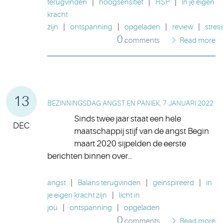
terugvinden
|
hoogsensitief
|
HSP
|
in je eigen
kracht
zijn
|
ontspanning
|
opgeladen
|
review
|
stres
0
comments
Read more
13
BEZINNINGSDAG ANGST EN PANIEK, 7 JANUARI 2022
Sinds twee jaar staat een hele
DEC
maatschappij stijf van de angst Begin
maart 2020 sijpelden de eerste
berichten binnen over…
angst
|
Balans terugvinden
|
geinspireerd
|
in
je eigen kracht zijn
|
licht in
jou
|
ontspanning
|
opgeladen
0
comments
Read more