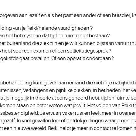
oorgeven aan jezelf en als het past een ander of een huisdier, ka
eiding van je Reiki/helende vaardigheden ?
n het het mysterie dat tijd en ruimte niet bestaan?
et buitenland die ziek zijn en je wilt kunnen bijstaan vanuit th
ss hebt voor een examen of een sollicitatiegesprek ?
en geliefde gaat bevallen. Of een operatie ondergaan?
kibehandeling kunt geven aan iemand die niet in je nabijheid is
urtenissen, verlangens en pijnlijke plekken, in het heden, het 
at je mogelijk in theorie al eens gehoord hebt: tijd en ruimte b
 te komen staan en beter weten wat je wilt. Het volgen van Reiki 
essbestendigheid. Je ervaart vaker rust en leeft meer in over
in jezelf. In veel gevallen leer of ontdek je dingen waar je een 
t een nieuwe wereld. Reiki helpt je meer in contact te komen m