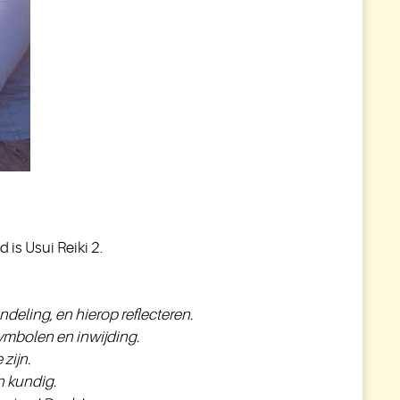
 is Usui Reiki 2.
deling, en hierop reflecteren.
ymbolen en inwijding.
zijn.
n kundig.