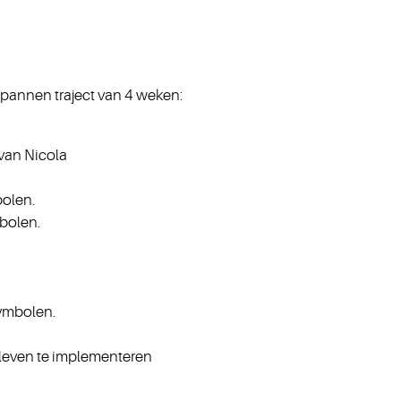
tspannen traject van 4 weken:
 van Nicola
bolen.
bolen.
ymbolen.
e leven te implementeren