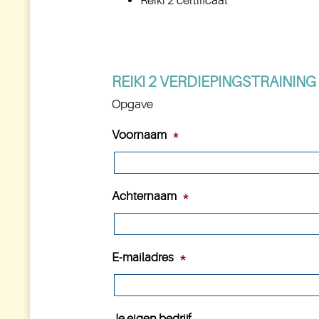
Reiki 2 certificaat
REIKI 2 VERDIEPINGSTRAINING
Opgave
Voornaam
*
Achternaam
*
E-mailadres
*
Je eigen bedrijf