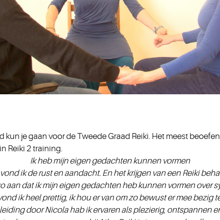
ald kun je gaan voor de Tweede Graad Reiki. Het meest beoefend
 Reiki 2 training.
Ik heb mijn eigen gedachten kunnen vormen
ond ik de rust en aandacht. En het krijgen van een Reiki behan
zo aan dat ik mijn eigen gedachten heb kunnen vormen over s
vond ik heel prettig, ik hou er van om zo bewust er mee bezig te 
eiding door Nicola hab ik ervaren als plezierig, ontspannen e