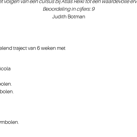
 volgen van een cursus bij Atlas Reiki tot een waardevolle erv
Beoordeling in cijfers: 9
Judith Botman
helend traject van 6 weken met
icola
bolen.
bolen.
ymbolen.