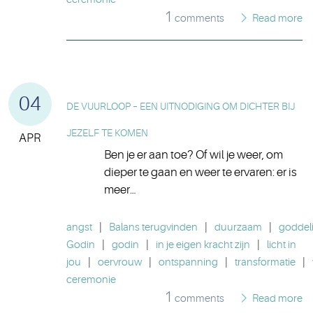
1
comments
Read more
04
DE VUURLOOP – EEN UITNODIGING OM DICHTER BIJ
JEZELF TE KOMEN
APR
Ben je er aan toe? Of wil je weer, om
dieper te gaan en weer te ervaren: er is
meer…
angst
|
Balans terugvinden
|
duurzaam
|
goddeli
Godin
|
godin
|
in je eigen kracht zijn
|
licht in
jou
|
oervrouw
|
ontspanning
|
transformatie
|
ceremonie
1
comments
Read more