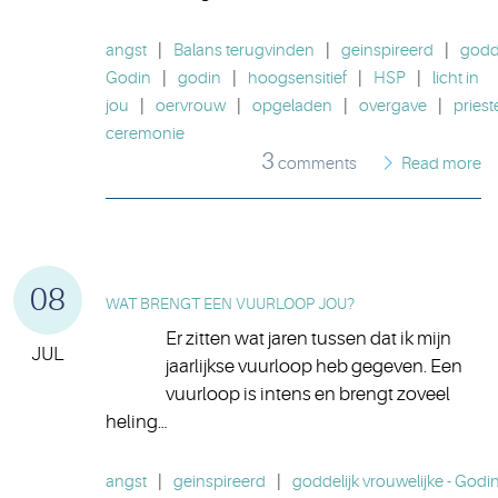
angst
|
Balans terugvinden
|
geinspireerd
|
godde
Godin
|
godin
|
hoogsensitief
|
HSP
|
licht in
jou
|
oervrouw
|
opgeladen
|
overgave
|
priest
ceremonie
3
comments
Read more
08
WAT BRENGT EEN VUURLOOP JOU?
Er zitten wat jaren tussen dat ik mijn
JUL
jaarlijkse vuurloop heb gegeven. Een
vuurloop is intens en brengt zoveel
heling…
angst
|
geinspireerd
|
goddelijk vrouwelijke - Godi