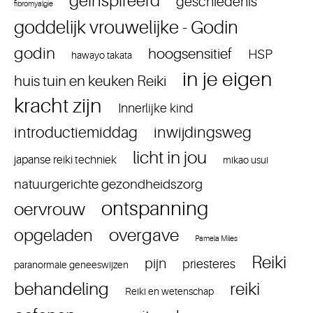
geinspireerd
geschiedenis
fibromyalgie
goddelijk vrouwelijke - Godin
godin
hoogsensitief
HSP
hawayo takata
in je eigen
huis tuin en keuken Reiki
kracht zijn
Innerlijke kind
introductiemiddag
inwijdingsweg
licht in jou
japanse reiki techniek
mikao usui
natuurgerichte gezondheidszorg
ontspanning
oervrouw
overgave
opgeladen
Pamela Miles
Reiki
pijn
priesteres
paranormale geneeswijzen
reiki
behandeling
Reiki en wetenschap