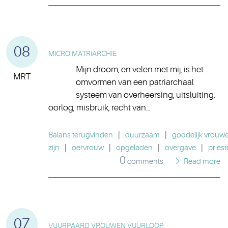
08
MICRO MATRIARCHIE
Mijn droom, en velen met mij, is het
MRT
omvormen van een patriarchaal
systeem van overheersing, uitsluiting,
oorlog, misbruik, recht van…
Balans terugvinden
|
duurzaam
|
goddelijk vrouwel
zijn
|
oervrouw
|
opgeladen
|
overgave
|
priest
0
comments
Read more
07
VUURPAARD VROUWEN VUURLOOP