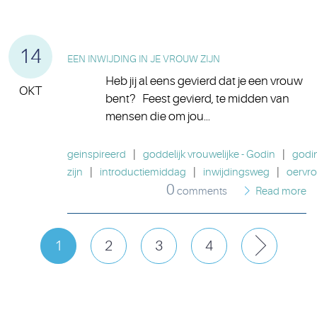
14
EEN INWIJDING IN JE VROUW ZIJN
Heb jij al eens gevierd dat je een vrouw
OKT
bent? Feest gevierd, te midden van
mensen die om jou...
geinspireerd
|
goddelijk vrouwelijke - Godin
|
godi
zijn
|
introductiemiddag
|
inwijdingsweg
|
oervr
0
comments
Read more
1
2
3
4
Next