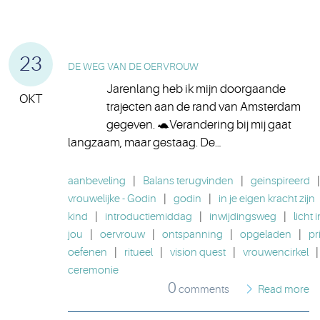
23
DE WEG VAN DE OERVROUW
Jarenlang heb ik mijn doorgaande
OKT
trajecten aan de rand van Amsterdam
gegeven. 🐢Verandering bij mij gaat
langzaam, maar gestaag. De…
aanbeveling
|
Balans terugvinden
|
geinspireerd
|
vrouwelijke - Godin
|
godin
|
in je eigen kracht zijn
kind
|
introductiemiddag
|
inwijdingsweg
|
licht i
jou
|
oervrouw
|
ontspanning
|
opgeladen
|
pr
oefenen
|
ritueel
|
vision quest
|
vrouwencirkel
|
ceremonie
0
comments
Read more