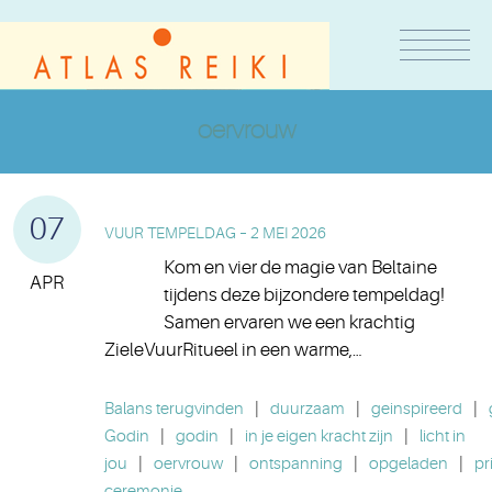
oervrouw
07
VUUR TEMPELDAG – 2 MEI 2026
Kom en vier de magie van Beltaine
APR
tijdens deze bijzondere tempeldag!
Samen ervaren we een krachtig
ZieleVuurRitueel in een warme,…
Balans terugvinden
|
duurzaam
|
geinspireerd
|
Godin
|
godin
|
in je eigen kracht zijn
|
licht in
jou
|
oervrouw
|
ontspanning
|
opgeladen
|
pr
ceremonie