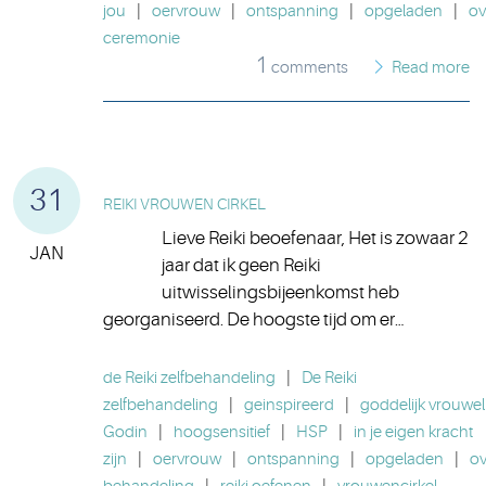
jou
|
oervrouw
|
ontspanning
|
opgeladen
|
ov
ceremonie
1
comments
Read more
31
REIKI VROUWEN CIRKEL
Lieve Reiki beoefenaar, Het is zowaar 2
JAN
jaar dat ik geen Reiki
uitwisselingsbijeenkomst heb
georganiseerd. De hoogste tijd om er…
de Reiki zelfbehandeling
|
De Reiki
zelfbehandeling
|
geinspireerd
|
goddelijk vrouweli
Godin
|
hoogsensitief
|
HSP
|
in je eigen kracht
zijn
|
oervrouw
|
ontspanning
|
opgeladen
|
o