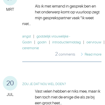
Als ik met iemand in gesprek ben en
MRT
het onderwerp komt op vuurloop zegt
mijn gesprekspartner vaak “ik weet
niet…
angst
|
goddelijk vrouwelijke -
Godin
|
godin
|
introductiemiddag
|
oervrouw
|
ceremonie
2
comments
Read more
20
ZOU JE DAT NOU WEL DOEN?
Vast velen hebben er niks mee, maar ik
JUL
ben toch niet de enige die als ze bij
een groot heet…