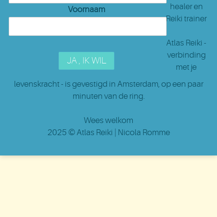
healer en
Voornaam
Reiki trainer
Atlas Reiki -
verbinding
met je
levenskracht - is gevestigd in Amsterdam
, op een paar
minuten van de ring.
Wees welkom
2025 ©
Atlas Reiki
| Nicola Romme