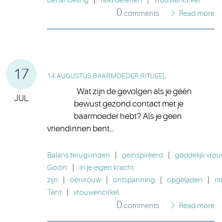
behandeling
|
reiki oefenen
|
vrouwencirkel
0
comments
Read more
17
14 AUGUSTUS BAARMOEDER RITUEEL
Wat zijn de gevolgen als je géén
JUL
bewust gezond contact met je
baarmoeder hebt? Als je geen
vriendinnen bent…
Balans terugvinden
|
geinspireerd
|
goddelijk vrouw
Godin
|
in je eigen kracht
zijn
|
oervrouw
|
ontspanning
|
opgeladen
|
ri
Tent
|
vrouwencirkel
0
comments
Read more