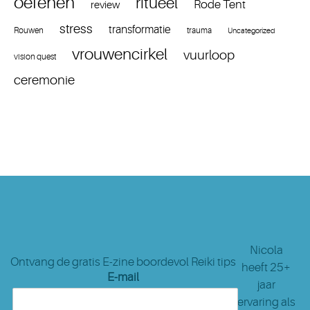
oefenen
ritueel
Rode Tent
review
stress
transformatie
Rouwen
trauma
Uncategorized
vrouwencirkel
vuurloop
vision quest
ceremonie
Nicola
Ontvang de gratis E-zine boordevol Reiki tips
heeft 25+
E-mail
jaar
ervaring als