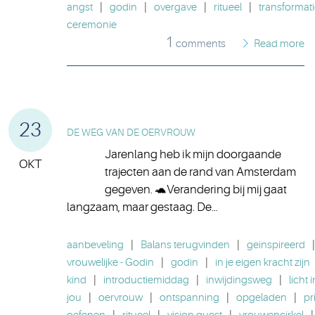
angst
|
godin
|
overgave
|
ritueel
|
transformat
ceremonie
1
comments
Read more
23
DE WEG VAN DE OERVROUW
Jarenlang heb ik mijn doorgaande
OKT
trajecten aan de rand van Amsterdam
gegeven. 🐢Verandering bij mij gaat
langzaam, maar gestaag. De…
aanbeveling
|
Balans terugvinden
|
geinspireerd
|
vrouwelijke - Godin
|
godin
|
in je eigen kracht zijn
kind
|
introductiemiddag
|
inwijdingsweg
|
licht i
jou
|
oervrouw
|
ontspanning
|
opgeladen
|
pr