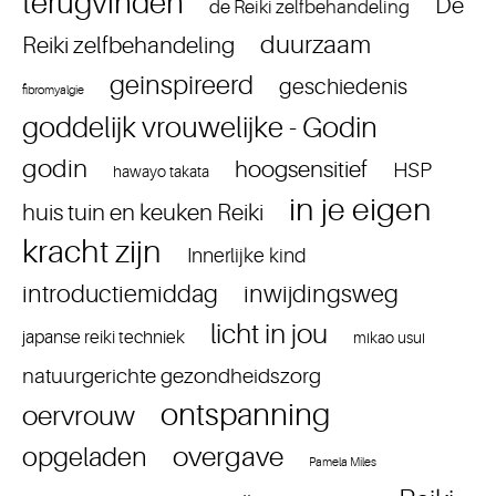
terugvinden
De
de Reiki zelfbehandeling
duurzaam
Reiki zelfbehandeling
geinspireerd
geschiedenis
fibromyalgie
goddelijk vrouwelijke - Godin
godin
hoogsensitief
HSP
hawayo takata
in je eigen
huis tuin en keuken Reiki
kracht zijn
Innerlijke kind
introductiemiddag
inwijdingsweg
licht in jou
japanse reiki techniek
mikao usui
natuurgerichte gezondheidszorg
ontspanning
oervrouw
overgave
opgeladen
Pamela Miles