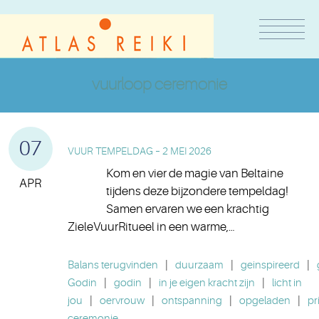
vuurloop ceremonie
07
VUUR TEMPELDAG – 2 MEI 2026
Kom en vier de magie van Beltaine
APR
tijdens deze bijzondere tempeldag!
Samen ervaren we een krachtig
ZieleVuurRitueel in een warme,…
Balans terugvinden
|
duurzaam
|
geinspireerd
|
Godin
|
godin
|
in je eigen kracht zijn
|
licht in
jou
|
oervrouw
|
ontspanning
|
opgeladen
|
pr
ceremonie