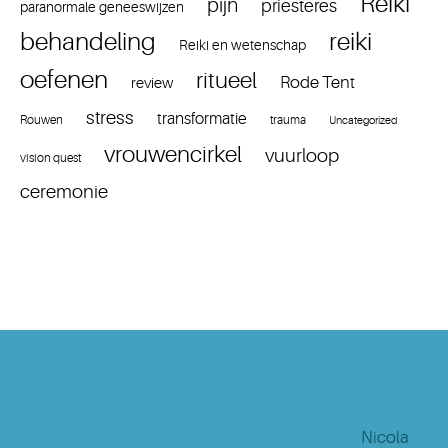
Reiki
pijn
priesteres
paranormale geneeswijzen
reiki
behandeling
Reiki en wetenschap
oefenen
ritueel
Rode Tent
review
stress
transformatie
Rouwen
trauma
Uncategorized
vrouwencirkel
vuurloop
vision quest
ceremonie
Nicola