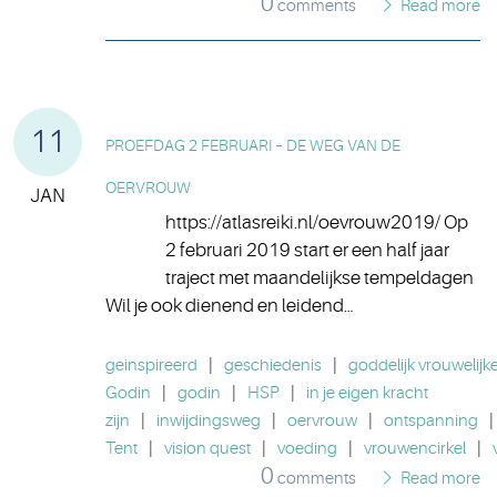
0
comments
Read more
11
PROEFDAG 2 FEBRUARI – DE WEG VAN DE
OERVROUW
JAN
https://atlasreiki.nl/oevrouw2019/ Op
2 februari 2019 start er een half jaar
traject met maandelijkse tempeldagen
Wil je ook dienend en leidend…
geinspireerd
|
geschiedenis
|
goddelijk vrouwelijke
Godin
|
godin
|
HSP
|
in je eigen kracht
zijn
|
inwijdingsweg
|
oervrouw
|
ontspanning
|
Tent
|
vision quest
|
voeding
|
vrouwencirkel
|
0
comments
Read more