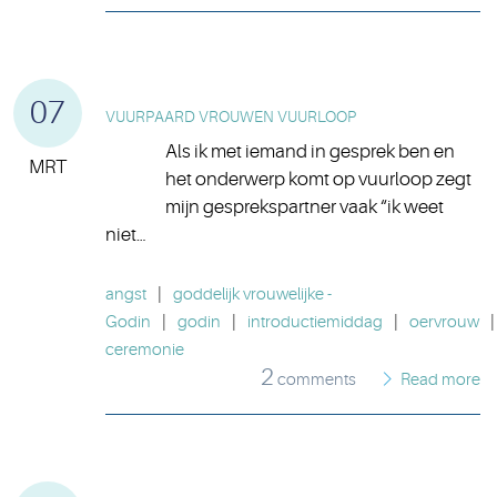
07
VUURPAARD VROUWEN VUURLOOP
Als ik met iemand in gesprek ben en
MRT
het onderwerp komt op vuurloop zegt
mijn gesprekspartner vaak “ik weet
niet…
angst
|
goddelijk vrouwelijke -
Godin
|
godin
|
introductiemiddag
|
oervrouw
|
ceremonie
2
comments
Read more