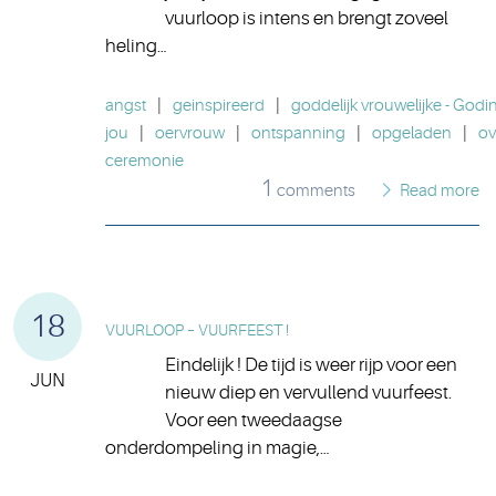
vuurloop is intens en brengt zoveel
heling…
angst
|
geinspireerd
|
goddelijk vrouwelijke - Godi
jou
|
oervrouw
|
ontspanning
|
opgeladen
|
ov
ceremonie
1
comments
Read more
18
VUURLOOP – VUURFEEST !
Eindelijk ! De tijd is weer rijp voor een
JUN
nieuw diep en vervullend vuurfeest.
Voor een tweedaagse
onderdompeling in magie,…