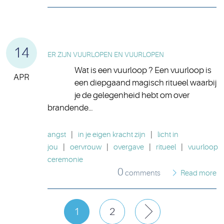
14
ER ZIJN VUURLOPEN EN VUURLOPEN
Wat is een vuurloop ? Een vuurloop is
APR
een diepgaand magisch ritueel waarbij
je de gelegenheid hebt om over
brandende…
angst
|
in je eigen kracht zijn
|
licht in
jou
|
oervrouw
|
overgave
|
ritueel
|
vuurloop
ceremonie
0
comments
Read more
1
2
Next