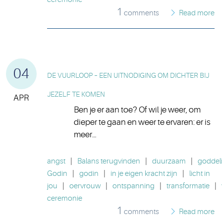
1
comments
Read more
04
DE VUURLOOP – EEN UITNODIGING OM DICHTER BIJ
JEZELF TE KOMEN
APR
Ben je er aan toe? Of wil je weer, om
dieper te gaan en weer te ervaren: er is
meer…
angst
|
Balans terugvinden
|
duurzaam
|
goddeli
Godin
|
godin
|
in je eigen kracht zijn
|
licht in
jou
|
oervrouw
|
ontspanning
|
transformatie
|
ceremonie
1
comments
Read more