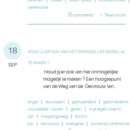
oefenen
|
ritueel
|
vision quest
|
vrouwencirkel
|
ceremonie
0
comments
Read more
18
HOUD JIJ ER OOK VAN HET ONMOGELIJKE MOGELIJK
TE MAKEN ?
SEP
Houd jij er ook van het onmogelijke
mogelijk te maken ? Een hoogtepunt
van de Weg van de Oervrouw (en…
angst
|
duurzaam
|
geinspireerd
|
geschiedenis
vrouwelijke - Godin
|
godin
|
in je eigen kracht
zijn
|
inwijdingsweg
|
licht in
jou
|
oervrouw
|
overgave
|
vuurloop ceremonie