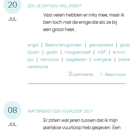
20
ZOU JE DAT NOU WEL DOEN?
Vast velen hebben er niks mee, maar ik
JUL
ben toch niet de enige die als ze bij
een groot heet…
angst
|
Balans terugvinden
|
geinspireerd
|
godde
Godin
|
godin
|
hoogsensitief
|
HSP
|
licht in
jou
|
oervrouw
|
opgeladen
|
overgave
|
priest
ceremonie
3
comments
Read more
08
WAT BRENGT EEN VUURLOOP JOU?
Er zitten wat jaren tussen dat ik mijn
JUL
jaarlijkse vuurloop heb gegeven. Een