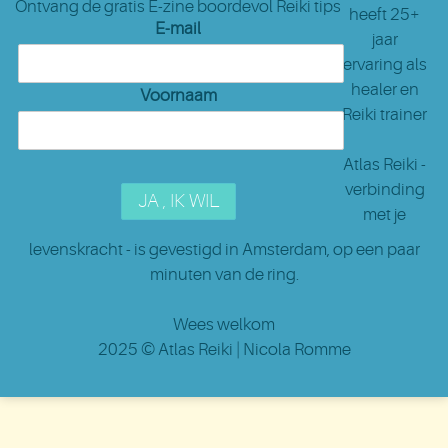
Ontvang de gratis E-zine boordevol Reiki tips
heeft 25+
E-mail
jaar
ervaring als
healer en
Voornaam
Reiki trainer
Atlas Reiki -
verbinding
met je
levenskracht - is gevestigd in Amsterdam
, op een paar
minuten van de ring.
Wees welkom
2025 ©
Atlas Reiki
| Nicola Romme