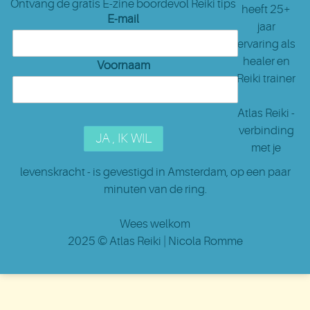
Ontvang de gratis E-zine boordevol Reiki tips
heeft 25+
E-mail
jaar
ervaring als
healer en
Voornaam
Reiki trainer
Atlas Reiki -
verbinding
met je
levenskracht - is gevestigd in Amsterdam
, op een paar
minuten van de ring.
Wees welkom
2025 ©
Atlas Reiki
| Nicola Romme