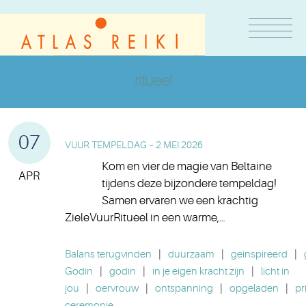
ritueel
07
VUUR TEMPELDAG – 2 MEI 2026
Kom en vier de magie van Beltaine
APR
tijdens deze bijzondere tempeldag!
Samen ervaren we een krachtig
ZieleVuurRitueel in een warme,…
Balans terugvinden
|
duurzaam
|
geinspireerd
|
Godin
|
godin
|
in je eigen kracht zijn
|
licht in
jou
|
oervrouw
|
ontspanning
|
opgeladen
|
pr
ceremonie