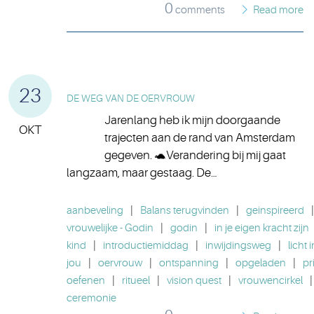
0
comments
Read more
23
DE WEG VAN DE OERVROUW
Jarenlang heb ik mijn doorgaande
OKT
trajecten aan de rand van Amsterdam
gegeven. 🐢Verandering bij mij gaat
langzaam, maar gestaag. De…
aanbeveling
|
Balans terugvinden
|
geinspireerd
|
vrouwelijke - Godin
|
godin
|
in je eigen kracht zijn
kind
|
introductiemiddag
|
inwijdingsweg
|
licht i
jou
|
oervrouw
|
ontspanning
|
opgeladen
|
pr
oefenen
|
ritueel
|
vision quest
|
vrouwencirkel
|
ceremonie