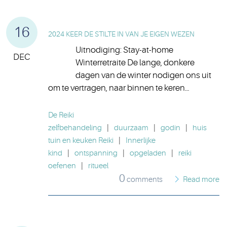
16
2024 KEER DE STILTE IN VAN JE EIGEN WEZEN
Uitnodiging: Stay-at-home
DEC
Winterretraite De lange, donkere
dagen van de winter nodigen ons uit
om te vertragen, naar binnen te keren…
De Reiki
zelfbehandeling
|
duurzaam
|
godin
|
huis
tuin en keuken Reiki
|
Innerlijke
kind
|
ontspanning
|
opgeladen
|
reiki
oefenen
|
ritueel
0
comments
Read more