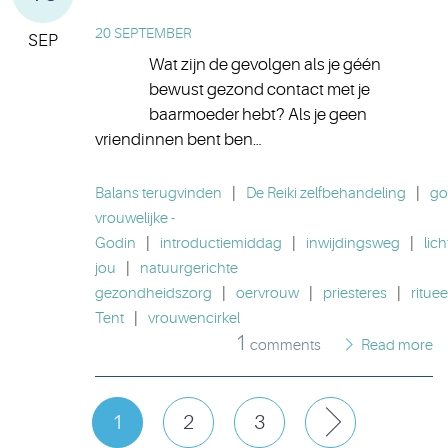
20 SEPTEMBER
SEP
Wat zijn de gevolgen als je géén
bewust gezond contact met je
baarmoeder hebt? Als je geen
vriendinnen bent ben…
Balans terugvinden
|
De Reiki zelfbehandeling
|
go
vrouwelijke -
Godin
|
introductiemiddag
|
inwijdingsweg
|
lich
jou
|
natuurgerichte
gezondheidszorg
|
oervrouw
|
priesteres
|
rituee
Tent
|
vrouwencirkel
1
comments
Read more
1
2
3
Next