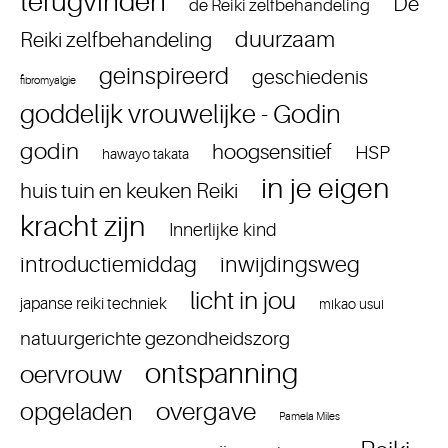
terugvinden
De
de Reiki zelfbehandeling
duurzaam
Reiki zelfbehandeling
geinspireerd
geschiedenis
fibromyalgie
goddelijk vrouwelijke - Godin
godin
hoogsensitief
HSP
hawayo takata
in je eigen
huis tuin en keuken Reiki
kracht zijn
Innerlijke kind
introductiemiddag
inwijdingsweg
licht in jou
japanse reiki techniek
mikao usui
natuurgerichte gezondheidszorg
ontspanning
oervrouw
overgave
opgeladen
Pamela Miles