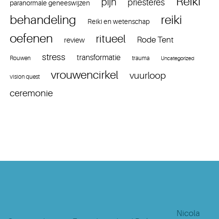
Reiki
pijn
priesteres
paranormale geneeswijzen
reiki
behandeling
Reiki en wetenschap
oefenen
ritueel
Rode Tent
review
stress
transformatie
Rouwen
trauma
Uncategorized
vrouwencirkel
vuurloop
vision quest
ceremonie
Nicola