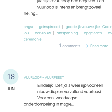
jaarlijkse vuurloop heb gegeven. Een
vuurloop is intens en brengt zoveel
heling…
angst
|
geinspireerd
|
goddelijk vrouwelijke - Godi
jou
|
oervrouw
|
ontspanning
|
opgeladen
|
ov
ceremonie
1
comments
Read more
18
VUURLOOP – VUURFEEST !
Eindelijk ! De tijd is weer rijp voor een
JUN
nieuw diep en vervullend vuurfeest.
Voor een tweedaagse
onderdompeling in magie,…