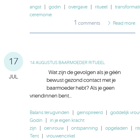
angst
|
godin
|
overgave
|
ritueel
|
transformat
ceremonie
1
comments
Read more
17
14 AUGUSTUS BAARMOEDER RITUEEL
Wat zijn de gevolgen als je géén
JUL
bewust gezond contact met je
baarmoeder hebt? Als je geen
vriendinnen bent…
Balans terugvinden
|
geinspireerd
|
goddelijk vrouw
Godin
|
in je eigen kracht
zijn
|
oervrouw
|
ontspanning
|
opgeladen
|
ri
Tent
|
vrouwencirkel