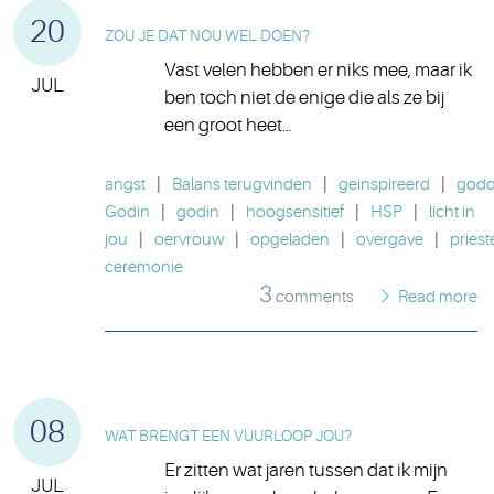
20
ZOU JE DAT NOU WEL DOEN?
Vast velen hebben er niks mee, maar ik
JUL
ben toch niet de enige die als ze bij
een groot heet…
angst
|
Balans terugvinden
|
geinspireerd
|
godde
Godin
|
godin
|
hoogsensitief
|
HSP
|
licht in
jou
|
oervrouw
|
opgeladen
|
overgave
|
priest
ceremonie
3
comments
Read more
08
WAT BRENGT EEN VUURLOOP JOU?
Er zitten wat jaren tussen dat ik mijn
JUL