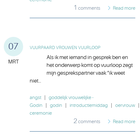
1
comments
Read more
07
VUURPAARD VROUWEN VUURLOOP
Als ik met iemand in gesprek ben en
MRT
het onderwerp komt op vuurloop zegt
mijn gesprekspartner vaak “ik weet
niet…
angst
|
goddelijk vrouwelijke -
Godin
|
godin
|
introductiemiddag
|
oervrouw
|
ceremonie
2
comments
Read more