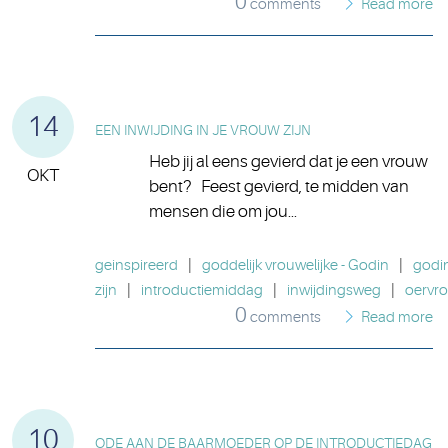
0
comments
Read more
14
EEN INWIJDING IN JE VROUW ZIJN
Heb jij al eens gevierd dat je een vrouw
OKT
bent? Feest gevierd, te midden van
mensen die om jou...
geinspireerd
|
goddelijk vrouwelijke - Godin
|
godi
zijn
|
introductiemiddag
|
inwijdingsweg
|
oervr
0
comments
Read more
10
ODE AAN DE BAARMOEDER OP DE INTRODUCTIEDAG