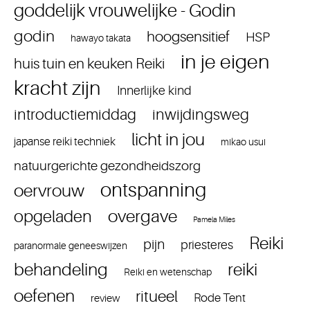
goddelijk vrouwelijke - Godin
godin
hoogsensitief
HSP
hawayo takata
in je eigen
huis tuin en keuken Reiki
kracht zijn
Innerlijke kind
introductiemiddag
inwijdingsweg
licht in jou
japanse reiki techniek
mikao usui
natuurgerichte gezondheidszorg
ontspanning
oervrouw
overgave
opgeladen
Pamela Miles
Reiki
pijn
priesteres
paranormale geneeswijzen
reiki
behandeling
Reiki en wetenschap
oefenen
ritueel
Rode Tent
review