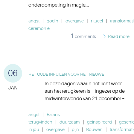
onderdompeling in magie,…
angst
|
godin
|
overgave
|
ritueel
|
transformat
ceremonie
1
comments
Read more
06
HET OUDE INRUILEN VOOR HET NIEUWE
In deze dagen waarin het licht weer
JAN
aan het terugkeren is – ingezet op de
midwinterwende van 21 december –…
angst
|
Balans
terugvinden
|
duurzaam
|
geinspireerd
|
geschi
in jou
|
overgave
|
pijn
|
Rouwen
|
transformati