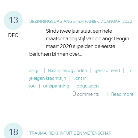
13
BEZINNINGSDAG ANGST EN PANIEK, 7 JANUARI 2022
Sinds twee jaar staat een hele
DEC
maatschappij stijf van de angst Begin
maart 2020 sijpelden de eerste
berichten binnen over…
angst
|
Balans terugvinden
|
geinspireerd
|
in
je eigen kracht zijn
|
licht in
jou
|
ontspanning
|
opgeladen
0
comments
Read more
18
TRAUMA, REIKI, INTUÏTIE EN WETENSCHAP