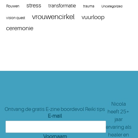
stress
transformatie
Rouwen
trauma
Uncategorized
vrouwencirkel
vuurloop
vision quest
ceremonie
Nicola
Ontvang de gratis E-zine boordevol Reiki tips
heeft 25+
E-mail
jaar
ervaring als
healer en
Voornaam