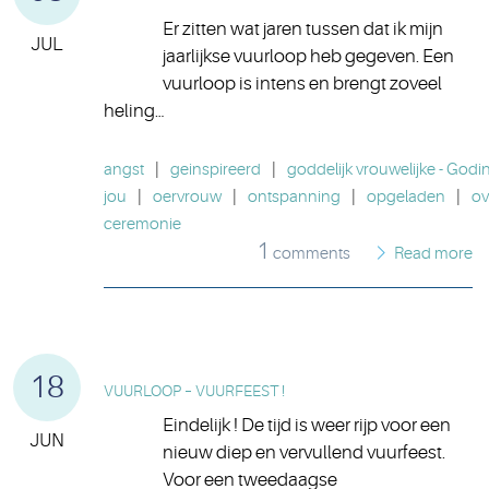
Er zitten wat jaren tussen dat ik mijn
JUL
jaarlijkse vuurloop heb gegeven. Een
vuurloop is intens en brengt zoveel
heling…
angst
|
geinspireerd
|
goddelijk vrouwelijke - Godi
jou
|
oervrouw
|
ontspanning
|
opgeladen
|
ov
ceremonie
1
comments
Read more
18
VUURLOOP – VUURFEEST !
Eindelijk ! De tijd is weer rijp voor een
JUN
nieuw diep en vervullend vuurfeest.
Voor een tweedaagse