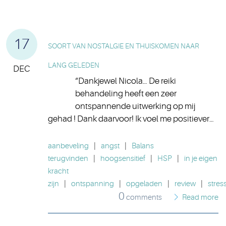
17
SOORT VAN NOSTALGIE EN THUISKOMEN NAAR
LANG GELEDEN
DEC
“Dankjewel Nicola… De reiki
behandeling heeft een zeer
ontspannende uitwerking op mij
gehad ! Dank daarvoor! Ik voel me positiever…
aanbeveling
|
angst
|
Balans
terugvinden
|
hoogsensitief
|
HSP
|
in je eigen
kracht
zijn
|
ontspanning
|
opgeladen
|
review
|
stres
0
comments
Read more