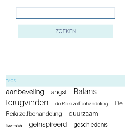
TAGS
Balans
aanbeveling
angst
terugvinden
De
de Reiki zelfbehandeling
duurzaam
Reiki zelfbehandeling
geinspireerd
geschiedenis
fibromyalgie