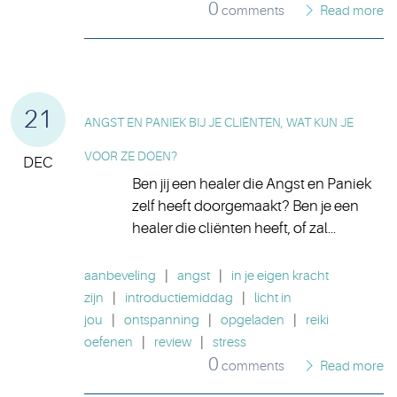
0
comments
Read more
21
ANGST EN PANIEK BIJ JE CLIËNTEN, WAT KUN JE
VOOR ZE DOEN?
DEC
Ben jij een healer die Angst en Paniek
zelf heeft doorgemaakt? Ben je een
healer die cliënten heeft, of zal...
aanbeveling
|
angst
|
in je eigen kracht
zijn
|
introductiemiddag
|
licht in
jou
|
ontspanning
|
opgeladen
|
reiki
oefenen
|
review
|
stress
0
comments
Read more