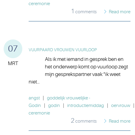
ceremonie
1
comments
Read more
07
VUURPAARD VROUWEN VUURLOOP
Als ik met iemand in gesprek ben en
MRT
het onderwerp komt op vuurloop zegt
mijn gesprekspartner vaak “ik weet
niet…
angst
|
goddelijk vrouwelijke -
Godin
|
godin
|
introductiemiddag
|
oervrouw
|
ceremonie
2
comments
Read more