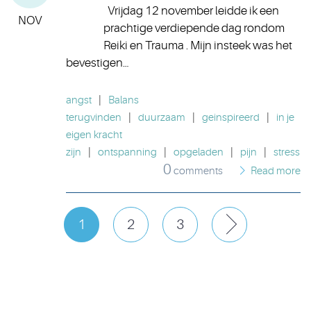
Vrijdag 12 november leidde ik een
NOV
prachtige verdiepende dag rondom
Reiki en Trauma . Mijn insteek was het
bevestigen…
angst
|
Balans
terugvinden
|
duurzaam
|
geinspireerd
|
in je
eigen kracht
zijn
|
ontspanning
|
opgeladen
|
pijn
|
stress
0
comments
Read more
1
2
3
Next