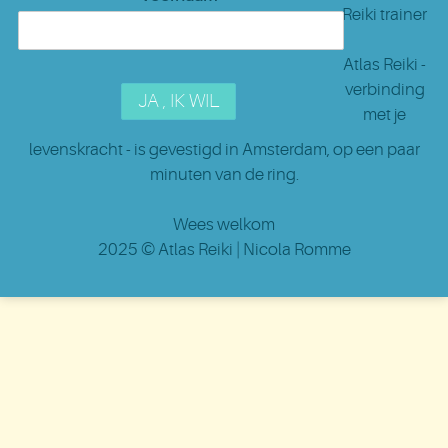
Reiki trainer
Atlas Reiki -
verbinding
met je
levenskracht - is gevestigd in Amsterdam
, op een paar
minuten van de ring.
Wees welkom
2025 ©
Atlas Reiki
| Nicola Romme