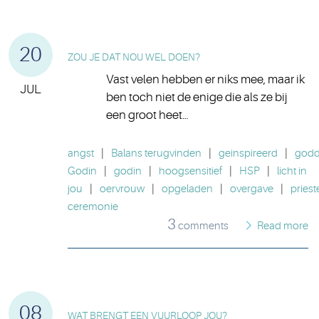
20
ZOU JE DAT NOU WEL DOEN?
Vast velen hebben er niks mee, maar ik
JUL
ben toch niet de enige die als ze bij
een groot heet…
angst
|
Balans terugvinden
|
geinspireerd
|
godde
Godin
|
godin
|
hoogsensitief
|
HSP
|
licht in
jou
|
oervrouw
|
opgeladen
|
overgave
|
priest
ceremonie
3
comments
Read more
08
WAT BRENGT EEN VUURLOOP JOU?