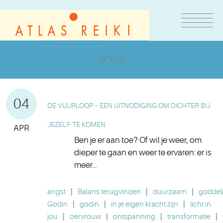
angst
04
DE VUURLOOP – EEN UITNODIGING OM DICHTER BIJ
JEZELF TE KOMEN
APR
Ben je er aan toe? Of wil je weer, om
dieper te gaan en weer te ervaren: er is
meer…
angst
|
Balans terugvinden
|
duurzaam
|
goddeli
Godin
|
godin
|
in je eigen kracht zijn
|
licht in
jou
|
oervrouw
|
ontspanning
|
transformatie
|