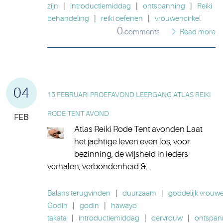
zijn
|
introductiemiddag
|
ontspanning
|
Reiki
behandeling
|
reiki oefenen
|
vrouwencirkel
0
comments
Read more
04
15 FEBRUARI PROEFAVOND LEERGANG ATLAS REIKI
RODE TENT AVOND
FEB
Atlas Reiki Rode Tent avonden Laat
het jachtige leven even los, voor
bezinning, de wijsheid in ieders
verhalen, verbondenheid &...
Balans terugvinden
|
duurzaam
|
goddelijk vrouwel
Godin
|
godin
|
hawayo
takata
|
introductiemiddag
|
oervrouw
|
ontspan