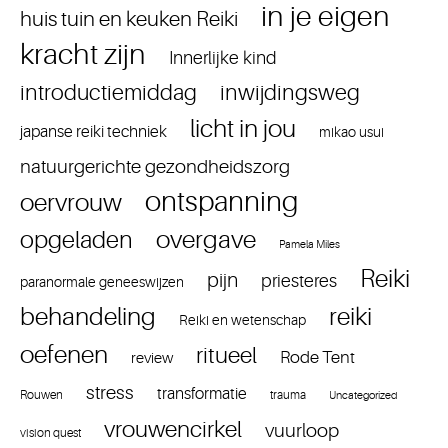
in je eigen
huis tuin en keuken Reiki
kracht zijn
Innerlijke kind
introductiemiddag
inwijdingsweg
licht in jou
japanse reiki techniek
mikao usui
natuurgerichte gezondheidszorg
ontspanning
oervrouw
overgave
opgeladen
Pamela Miles
Reiki
pijn
priesteres
paranormale geneeswijzen
reiki
behandeling
Reiki en wetenschap
oefenen
ritueel
Rode Tent
review
stress
transformatie
Rouwen
trauma
Uncategorized
vrouwencirkel
vuurloop
vision quest