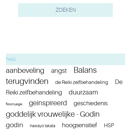
TAGS
Balans
aanbeveling
angst
terugvinden
De
de Reiki zelfbehandeling
duurzaam
Reiki zelfbehandeling
geinspireerd
geschiedenis
fibromyalgie
goddelijk vrouwelijke - Godin
godin
hoogsensitief
HSP
hawayo takata