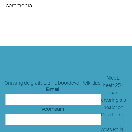
ceremonie
Nicola
Ontvang de gratis E-zine boordevol Reiki tips
heeft 25+
E-mail
jaar
ervaring als
healer en
Voornaam
Reiki trainer
Atlas Reiki -