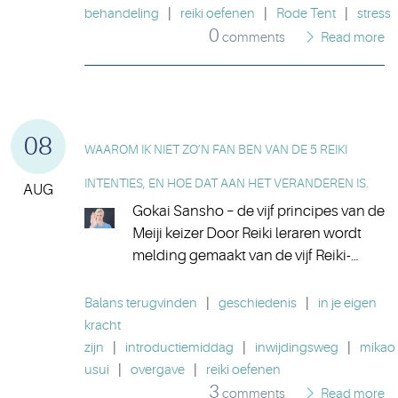
behandeling
|
reiki oefenen
|
Rode Tent
|
stress
0
comments
Read more
08
WAAROM IK NIET ZO’N FAN BEN VAN DE 5 REIKI
INTENTIES, EN HOE DAT AAN HET VERANDEREN IS.
AUG
Gokai Sansho – de vijf principes van de
Meiji keizer Door Reiki leraren wordt
melding gemaakt van de vijf Reiki-…
Balans terugvinden
|
geschiedenis
|
in je eigen
kracht
zijn
|
introductiemiddag
|
inwijdingsweg
|
mikao
usui
|
overgave
|
reiki oefenen
3
comments
Read more