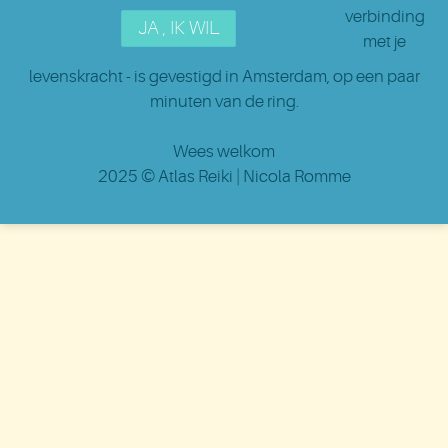
verbinding
met je
levenskracht - is gevestigd in Amsterdam
, op een paar
minuten van de ring.
Wees welkom
2025 ©
Atlas Reiki
| Nicola Romme