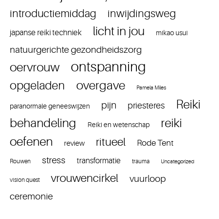
introductiemiddag
inwijdingsweg
licht in jou
japanse reiki techniek
mikao usui
natuurgerichte gezondheidszorg
ontspanning
oervrouw
overgave
opgeladen
Pamela Miles
Reiki
pijn
priesteres
paranormale geneeswijzen
reiki
behandeling
Reiki en wetenschap
oefenen
ritueel
Rode Tent
review
stress
transformatie
Rouwen
trauma
Uncategorized
vrouwencirkel
vuurloop
vision quest
ceremonie