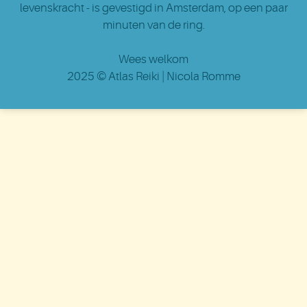
levenskracht - is gevestigd in Amsterdam
, op een paar
minuten van de ring.
Wees welkom
2025 ©
Atlas Reiki
| Nicola Romme