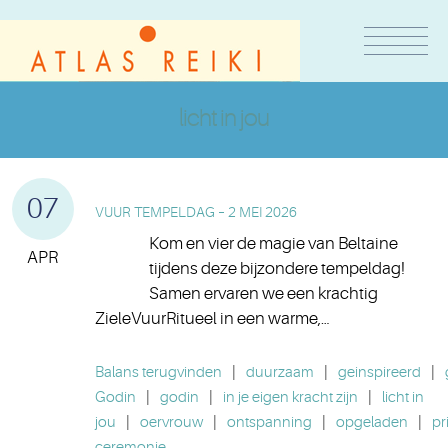
licht in jou
07
VUUR TEMPELDAG – 2 MEI 2026
Kom en vier de magie van Beltaine
APR
tijdens deze bijzondere tempeldag!
Samen ervaren we een krachtig
ZieleVuurRitueel in een warme,…
Balans terugvinden
|
duurzaam
|
geinspireerd
|
Godin
|
godin
|
in je eigen kracht zijn
|
licht in
jou
|
oervrouw
|
ontspanning
|
opgeladen
|
pr
ceremonie