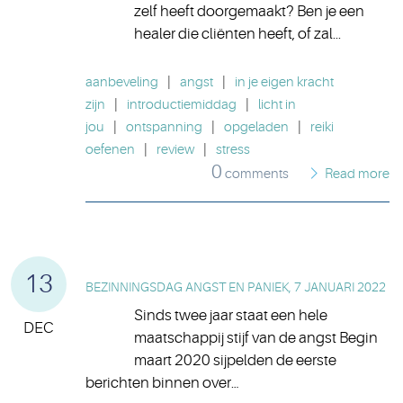
zelf heeft doorgemaakt? Ben je een
healer die cliënten heeft, of zal...
aanbeveling
|
angst
|
in je eigen kracht
zijn
|
introductiemiddag
|
licht in
jou
|
ontspanning
|
opgeladen
|
reiki
oefenen
|
review
|
stress
0
comments
Read more
13
BEZINNINGSDAG ANGST EN PANIEK, 7 JANUARI 2022
Sinds twee jaar staat een hele
DEC
maatschappij stijf van de angst Begin
maart 2020 sijpelden de eerste
berichten binnen over…