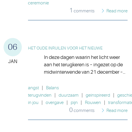
ceremonie
1
comments
Read more
06
HET OUDE INRUILEN VOOR HET NIEUWE
In deze dagen waarin het licht weer
JAN
aan het terugkeren is – ingezet op de
midwinterwende van 21 december –…
angst
|
Balans
terugvinden
|
duurzaam
|
geinspireerd
|
geschi
in jou
|
overgave
|
pijn
|
Rouwen
|
transformati
0
comments
Read more