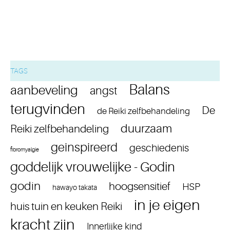
TAGS
Balans
aanbeveling
angst
terugvinden
De
de Reiki zelfbehandeling
duurzaam
Reiki zelfbehandeling
geinspireerd
geschiedenis
fibromyalgie
goddelijk vrouwelijke - Godin
godin
hoogsensitief
HSP
hawayo takata
in je eigen
huis tuin en keuken Reiki
kracht zijn
Innerlijke kind