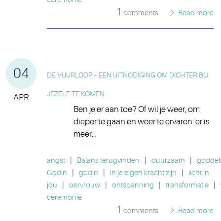
1
comments
Read more
04
DE VUURLOOP – EEN UITNODIGING OM DICHTER BIJ
JEZELF TE KOMEN
APR
Ben je er aan toe? Of wil je weer, om
dieper te gaan en weer te ervaren: er is
meer…
angst
|
Balans terugvinden
|
duurzaam
|
goddeli
Godin
|
godin
|
in je eigen kracht zijn
|
licht in
jou
|
oervrouw
|
ontspanning
|
transformatie
|
ceremonie
1
comments
Read more