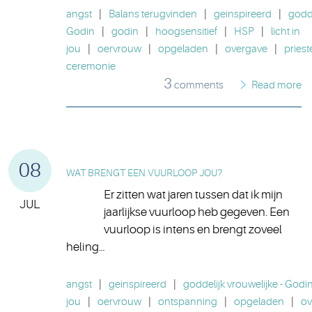
angst
|
Balans terugvinden
|
geinspireerd
|
godde
Godin
|
godin
|
hoogsensitief
|
HSP
|
licht in
jou
|
oervrouw
|
opgeladen
|
overgave
|
priest
ceremonie
3
comments
Read more
08
WAT BRENGT EEN VUURLOOP JOU?
Er zitten wat jaren tussen dat ik mijn
JUL
jaarlijkse vuurloop heb gegeven. Een
vuurloop is intens en brengt zoveel
heling…
angst
|
geinspireerd
|
goddelijk vrouwelijke - Godi
jou
|
oervrouw
|
ontspanning
|
opgeladen
|
ov