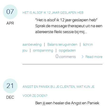
07
HET IS ALSOF IK 12 JAAR GESLAPEN HEB
“Het is alsof ik 12 jaar geslapen heb”
APR
Sprak de massage therapeut uit na een
allereerste Reiki sessie bij mij….
aanbeveling
|
Balans terugvinden
|
licht in
jou
|
ontspanning
|
opgeladen
0
comments
Read more
21
ANGST EN PANIEK BIJ JE CLIËNTEN, WAT KUN JE
VOOR ZE DOEN?
DEC
Ben jij een healer die Angst en Paniek