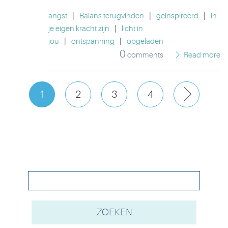
angst
|
Balans terugvinden
|
geinspireerd
|
in
je eigen kracht zijn
|
licht in
jou
|
ontspanning
|
opgeladen
0
comments
Read more
1
2
3
4
Next