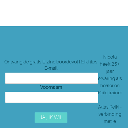
Nicola
Ontvang de gratis E-zine boordevol Reiki tips
heeft 25+
E-mail
jaar
ervaring als
healer en
Voornaam
Reiki trainer
Atlas Reiki -
verbinding
met je