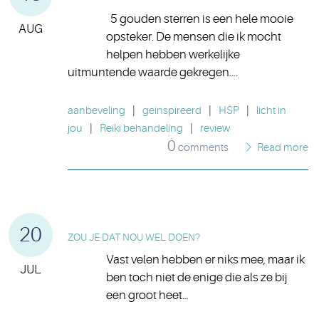
5 gouden sterren is een hele mooie
AUG
opsteker. De mensen die ik mocht
helpen hebben werkelijke
uitmuntende waarde gekregen….
aanbeveling
|
geinspireerd
|
HSP
|
licht in
jou
|
Reiki behandeling
|
review
0
comments
Read more
20
ZOU JE DAT NOU WEL DOEN?
Vast velen hebben er niks mee, maar ik
JUL
ben toch niet de enige die als ze bij
een groot heet…