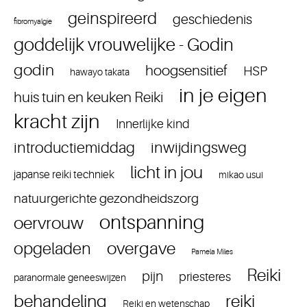
geinspireerd
geschiedenis
fibromyalgie
goddelijk vrouwelijke - Godin
godin
hoogsensitief
HSP
hawayo takata
in je eigen
huis tuin en keuken Reiki
kracht zijn
Innerlijke kind
introductiemiddag
inwijdingsweg
licht in jou
japanse reiki techniek
mikao usui
natuurgerichte gezondheidszorg
ontspanning
oervrouw
overgave
opgeladen
Pamela Miles
Reiki
pijn
priesteres
paranormale geneeswijzen
reiki
behandeling
Reiki en wetenschap