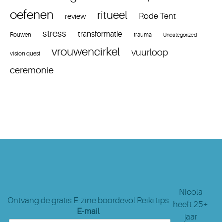
oefenen
ritueel
Rode Tent
review
stress
transformatie
Rouwen
trauma
Uncategorized
vrouwencirkel
vuurloop
vision quest
ceremonie
Nicola
Ontvang de gratis E-zine boordevol Reiki tips
heeft 25+
E-mail
jaar