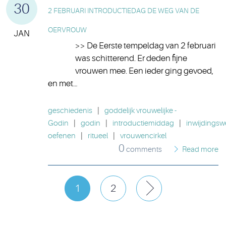
30
2 FEBRUARI INTRODUCTIEDAG DE WEG VAN DE
OERVROUW
JAN
>> De Eerste tempeldag van 2 februari
was schitterend. Er deden fijne
vrouwen mee. Een ieder ging gevoed,
en met…
geschiedenis
|
goddelijk vrouwelijke -
Godin
|
godin
|
introductiemiddag
|
inwijdings
oefenen
|
ritueel
|
vrouwencirkel
0
comments
Read more
1
2
Next