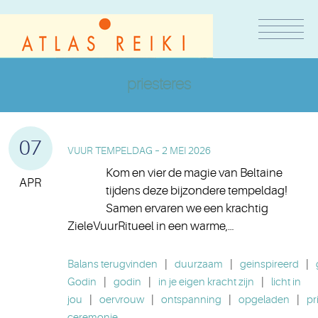
priesteres
07
VUUR TEMPELDAG – 2 MEI 2026
Kom en vier de magie van Beltaine
APR
tijdens deze bijzondere tempeldag!
Samen ervaren we een krachtig
ZieleVuurRitueel in een warme,…
Balans terugvinden
|
duurzaam
|
geinspireerd
|
Godin
|
godin
|
in je eigen kracht zijn
|
licht in
jou
|
oervrouw
|
ontspanning
|
opgeladen
|
pr
ceremonie