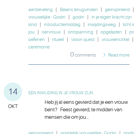
aanbeveling
|
Balans terugvinden
|
geinspireerd
|
vrouwelijke - Godin
|
godin
|
in je eigen kracht zijn
kind
|
introductiemiddag
|
inwijdingsweg
|
licht i
jou
|
oervrouw
|
ontspanning
|
opgeladen
|
pr
oefenen
|
ritueel
|
vision quest
|
vrouwencirkel
|
ceremonie
0
comments
Read more
14
EEN INWIJDING IN JE VROUW ZIJN
Heb jij al eens gevierd dat je een vrouw
OKT
bent? Feest gevierd, te midden van
mensen die om jou...
geinspireerd
|
goddelijk vrouwelijke - Godin
|
godi