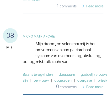
1
comments
Read more
08
MICRO MATRIARCHIE
Mijn droom, en velen met mij, is het
MRT
omvormen van een patriarchaal
systeem van overheersing, uitsluiting,
oorlog, misbruik, recht van…
Balans terugvinden
|
duurzaam
|
goddelijk vrouwel
zijn
|
oervrouw
|
opgeladen
|
overgave
|
priest
0
comments
Read more