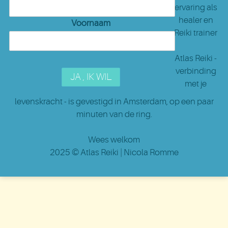
ervaring als
healer en
Voornaam
Reiki trainer
Atlas Reiki -
verbinding
met je
levenskracht - is gevestigd in Amsterdam
, op een paar
minuten van de ring.
Wees welkom
2025 ©
Atlas Reiki
| Nicola Romme