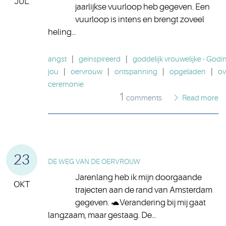
JUL
jaarlijkse vuurloop heb gegeven. Een
vuurloop is intens en brengt zoveel
heling…
angst
|
geinspireerd
|
goddelijk vrouwelijke - Godi
jou
|
oervrouw
|
ontspanning
|
opgeladen
|
ov
ceremonie
1
comments
Read more
23
DE WEG VAN DE OERVROUW
Jarenlang heb ik mijn doorgaande
OKT
trajecten aan de rand van Amsterdam
gegeven. 🐢Verandering bij mij gaat
langzaam, maar gestaag. De…