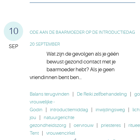
10
ODE AAN DE BAARMOEDER OP DE INTRODUCTIEDAG
20 SEPTEMBER
SEP
Wat zijn de gevolgen als je géén
bewust gezond contact met je
baarmoeder hebt? Als je geen
vriendinnen bent ben…
Balans terugvinden
|
De Reiki zelfbehandeling
|
go
vrouwelijke -
Godin
|
introductiemiddag
|
inwijdingsweg
|
lich
jou
|
natuurgerichte
gezondheidszorg
|
oervrouw
|
priesteres
|
rituee
Tent
|
vrouwencirkel