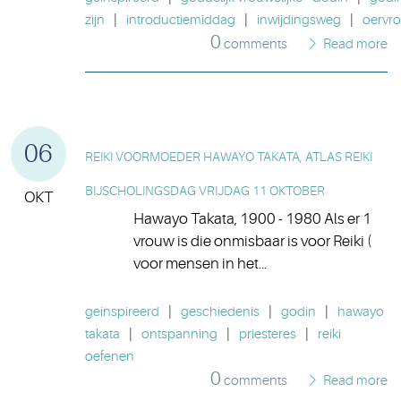
zijn
|
introductiemiddag
|
inwijdingsweg
|
oervr
0
comments
Read more
06
REIKI VOORMOEDER HAWAYO TAKATA, ATLAS REIKI
BIJSCHOLINGSDAG VRIJDAG 11 OKTOBER
OKT
Hawayo Takata, 1900 - 1980 Als er 1
vrouw is die onmisbaar is voor Reiki (
voor mensen in het...
geinspireerd
|
geschiedenis
|
godin
|
hawayo
takata
|
ontspanning
|
priesteres
|
reiki
oefenen
0
comments
Read more