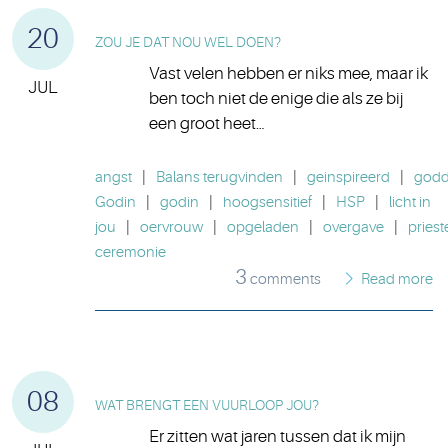
20
ZOU JE DAT NOU WEL DOEN?
Vast velen hebben er niks mee, maar ik
JUL
ben toch niet de enige die als ze bij
een groot heet…
angst
|
Balans terugvinden
|
geinspireerd
|
godde
Godin
|
godin
|
hoogsensitief
|
HSP
|
licht in
jou
|
oervrouw
|
opgeladen
|
overgave
|
priest
ceremonie
3
comments
Read more
08
WAT BRENGT EEN VUURLOOP JOU?
Er zitten wat jaren tussen dat ik mijn