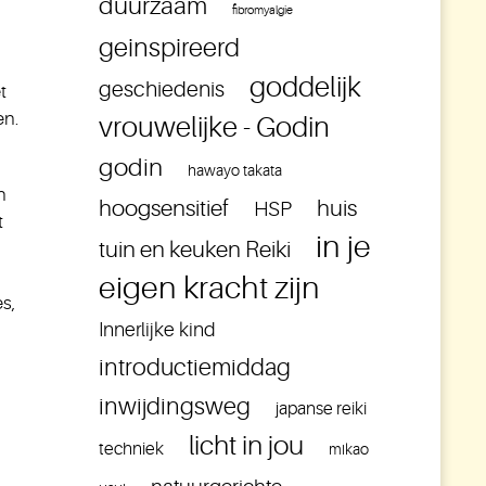
duurzaam
fibromyalgie
geinspireerd
goddelijk
geschiedenis
t
en.
vrouwelijke - Godin
godin
hawayo takata
n
hoogsensitief
huis
HSP
t
in je
tuin en keuken Reiki
eigen kracht zijn
s,
Innerlijke kind
introductiemiddag
inwijdingsweg
japanse reiki
licht in jou
techniek
mikao