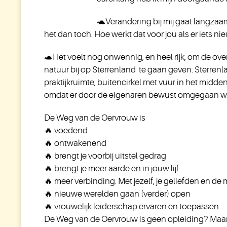
🐢
Verandering bij mij gaat langzaam
het dan toch. Hoe werkt dat voor jou als er iets n
🐢
Het voelt nog onwennig, en heel rijk, om de o
natuur bij op Sterrenland te gaan geven. Sterrenl
praktijkruimte, buitencirkel met vuur in het midden
omdat er door de eigenaren bewust omgegaan wo
De Weg van de Oervrouw is
🔥
voedend
🔥
ontwakenend
🔥
brengt je voorbij uitstel gedrag
🔥
brengt je meer aarde en in jouw lijf
🔥
meer verbinding. Met jezelf, je geliefden en de
🔥
nieuwe werelden gaan (verder) open
🔥
vrouwelijk leiderschap ervaren en toepassen
De Weg van de Oervrouw is geen opleiding? Maar