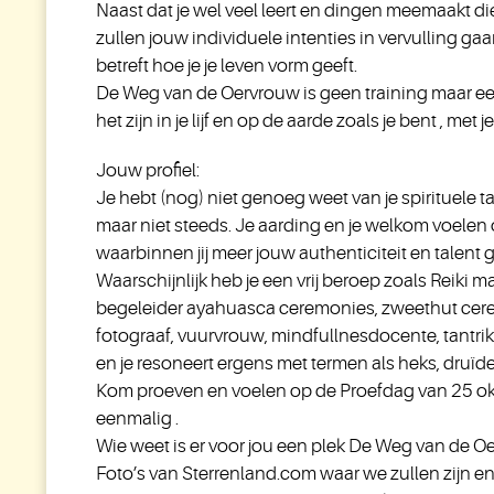
Naast dat je wel veel leert en dingen meemaakt di
zullen jouw individuele intenties in vervulling ga
betreft hoe je je leven vorm geeft.
De Weg van de Oervrouw is geen training maar ee
het zijn in je lijf en op de aarde zoals je bent , me
Jouw profiel:
Je hebt (nog) niet genoeg weet van je spirituele t
maar niet steeds. Je aarding en je welkom voelen 
waarbinnen jij meer jouw authenticiteit en talent
Waarschijnlijk heb je een vrij beroep zoals Reiki m
begeleider ayahuasca ceremonies, zweethut cere
fotograaf, vuurvrouw, mindfullnesdocente, tantrik
en je resoneert ergens met termen als heks, druïde, 
Kom proeven en voelen op de Proefdag van 25 oktob
eenmalig .
Wie weet is er voor jou een plek De Weg van de O
Foto’s van Sterrenland.com waar we zullen zijn en