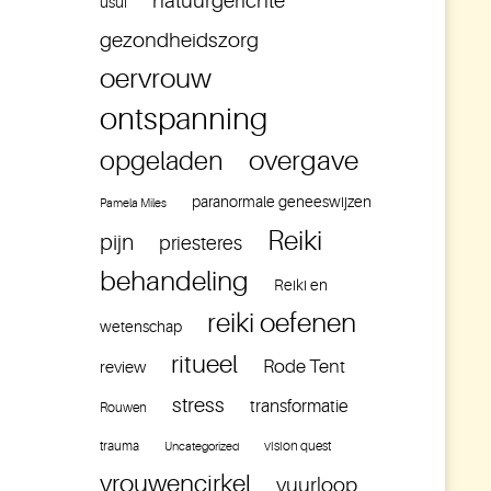
natuurgerichte
usui
gezondheidszorg
oervrouw
ontspanning
overgave
opgeladen
paranormale geneeswijzen
Pamela Miles
Reiki
pijn
priesteres
behandeling
Reiki en
reiki oefenen
wetenschap
ritueel
Rode Tent
review
stress
transformatie
Rouwen
trauma
vision quest
Uncategorized
vrouwencirkel
vuurloop