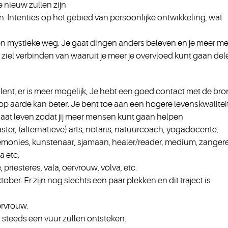
e nieuw zullen zijn
an. Intenties op het gebied van persoonlijke ontwikkeling, wat
n mystieke weg. Je gaat dingen anders beleven en je meer me
t je ziel verbinden van waaruit je meer je overvloed kunt gaan del
alent, er is meer mogelijk, Je hebt een goed contact met de bro
op aarde kan beter. Je bent toe aan een hogere levenskwalitei
 gaat leven zodat jij meer mensen kunt gaan helpen
aster, (alternatieve) arts, notaris, natuurcoach, yogadocente,
monies, kunstenaar, sjamaan, healer/reader, medium, zangere
a etc,
priesteres, vala, oervrouw, völva, etc.
er. Er zijn nog slechts een paar plekken en dit traject is
ervrouw.
 steeds een vuur zullen ontsteken.