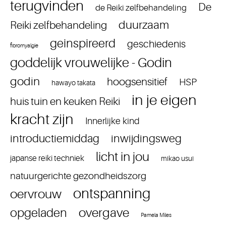
terugvinden
De
de Reiki zelfbehandeling
duurzaam
Reiki zelfbehandeling
geinspireerd
geschiedenis
fibromyalgie
goddelijk vrouwelijke - Godin
godin
hoogsensitief
HSP
hawayo takata
in je eigen
huis tuin en keuken Reiki
kracht zijn
Innerlijke kind
introductiemiddag
inwijdingsweg
licht in jou
japanse reiki techniek
mikao usui
natuurgerichte gezondheidszorg
ontspanning
oervrouw
overgave
opgeladen
Pamela Miles