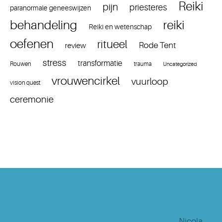
Reiki
pijn
priesteres
paranormale geneeswijzen
reiki
behandeling
Reiki en wetenschap
oefenen
ritueel
Rode Tent
review
stress
transformatie
Rouwen
trauma
Uncategorized
vrouwencirkel
vuurloop
vision quest
ceremonie
Nicola