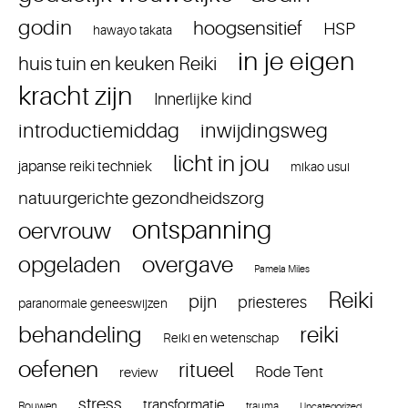
godin
hoogsensitief
HSP
hawayo takata
in je eigen
huis tuin en keuken Reiki
kracht zijn
Innerlijke kind
introductiemiddag
inwijdingsweg
licht in jou
japanse reiki techniek
mikao usui
natuurgerichte gezondheidszorg
ontspanning
oervrouw
overgave
opgeladen
Pamela Miles
Reiki
pijn
priesteres
paranormale geneeswijzen
reiki
behandeling
Reiki en wetenschap
oefenen
ritueel
Rode Tent
review
stress
transformatie
Rouwen
trauma
Uncategorized