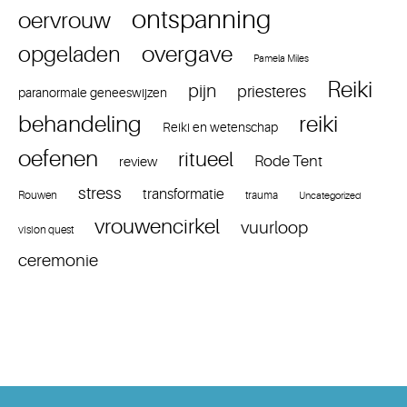
ontspanning
oervrouw
overgave
opgeladen
Pamela Miles
Reiki
pijn
priesteres
paranormale geneeswijzen
reiki
behandeling
Reiki en wetenschap
oefenen
ritueel
Rode Tent
review
stress
transformatie
Rouwen
trauma
Uncategorized
vrouwencirkel
vuurloop
vision quest
ceremonie