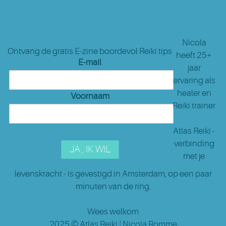
Nicola
Ontvang de gratis E-zine boordevol Reiki tips
heeft 25+
E-mail
jaar
ervaring als
healer en
Voornaam
Reiki trainer
Atlas Reiki -
verbinding
met je
levenskracht - is gevestigd in Amsterdam
, op een paar
minuten van de ring.
Wees welkom
2025 ©
Atlas Reiki
| Nicola Romme