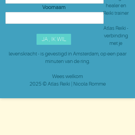
healer en
Voornaam
Reiki trainer
Atlas Reiki -
verbinding
met je
levenskracht - is gevestigd in Amsterdam
, op een paar
minuten van de ring.
Wees welkom
2025 ©
Atlas Reiki
| Nicola Romme