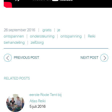
26 september 2016
|
gratis
|
je
ontspannen
|
ondersteuning
|
ontspanning
|
Reiki
behandeling
|
zelfzorg
PREVIOUS POST
NEXT POST
RELATED POSTS
eerste Rode Tent bij
Atlas Reiki
5 juli 2016