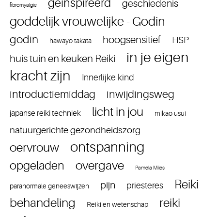
geinspireerd
geschiedenis
fibromyalgie
goddelijk vrouwelijke - Godin
godin
hoogsensitief
HSP
hawayo takata
in je eigen
huis tuin en keuken Reiki
kracht zijn
Innerlijke kind
introductiemiddag
inwijdingsweg
licht in jou
japanse reiki techniek
mikao usui
natuurgerichte gezondheidszorg
ontspanning
oervrouw
overgave
opgeladen
Pamela Miles
Reiki
pijn
priesteres
paranormale geneeswijzen
reiki
behandeling
Reiki en wetenschap