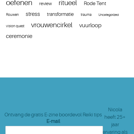
oefenen
ritueel
Rode Tent
review
stress
transformatie
Rouwen
trauma
Uncategorized
vrouwencirkel
vuurloop
vision quest
ceremonie
Nicola
Ontvang de gratis E-zine boordevol Reiki tips
heeft 25+
E-mail
jaar
ervaring als