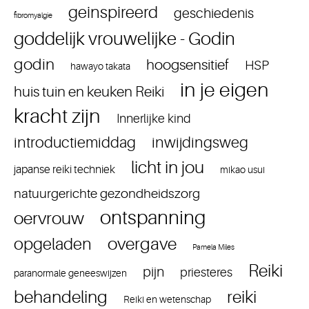
geinspireerd
geschiedenis
fibromyalgie
goddelijk vrouwelijke - Godin
godin
hoogsensitief
HSP
hawayo takata
in je eigen
huis tuin en keuken Reiki
kracht zijn
Innerlijke kind
introductiemiddag
inwijdingsweg
licht in jou
japanse reiki techniek
mikao usui
natuurgerichte gezondheidszorg
ontspanning
oervrouw
overgave
opgeladen
Pamela Miles
Reiki
pijn
priesteres
paranormale geneeswijzen
reiki
behandeling
Reiki en wetenschap