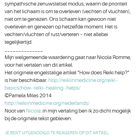
sympathische zenuwstelsel modus, waarin de prioriteit
van het lichaam is om te overleven (vechten of vluchten),
niet om te genezen. Ons lichaam kan gewoon niet
overleven en genezen op hetzelfde moment. Het is
vechten/vluchten of rust/verteren – niet allebei
tegelijkertijd.
______________
Mijn welgemeende waardering gaat naar Nicola Romme,
voor het vertalen van dit artikel.
Het originele engelstalige artikel “How does Reiki help?”
is hier beschikbaar.
hbp://reikiinmedicine.org/reiki-­‐
basics/how-­‐reiki-­‐healing-­‐helps/
©Pamela Miles 2014
http://reikiinmedicine.org/nederlands/
Noot van
Nicola
: in mijn vertaling ben ik zo dicht mogelijk
bij de originele tekst gebleven.
JE BENT UITGENODIGD TE REAGEREN OP DIT ARTIKEL