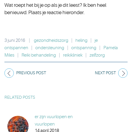
Wat roept het bij je op als je dit leest? Ik ben heel
benieuwd. Plaats je reactie hieronder.
3 juni 2016
|
gezondheidszorg
|
heling
|
je
ontspannen
|
ondersteuning
|
ontspanning
|
Pamela
Miles
|
Reiki behandeling
|
reikikliniek
|
zelfzorg
PREVIOUS POST
NEXT POST
RELATED POSTS
er zijn vuurlopen en
vuurlopen
14 april 2018