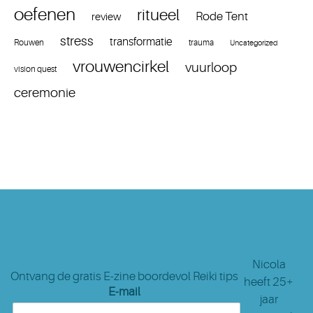
oefenen
ritueel
Rode Tent
review
stress
transformatie
Rouwen
trauma
Uncategorized
vrouwencirkel
vuurloop
vision quest
ceremonie
Nicola
Ontvang de gratis E-zine boordevol Reiki tips
heeft 25+
E-mail
jaar