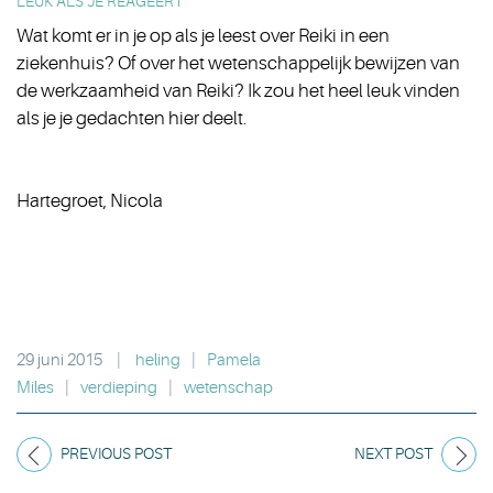
LEUK ALS JE REAGEERT
Wat komt er in je op als je leest over Reiki in een
ziekenhuis? Of over het wetenschappelijk bewijzen van
de werkzaamheid van Reiki? Ik zou het heel leuk vinden
als je je gedachten hier deelt.
Hartegroet, Nicola
29 juni 2015
|
heling
|
Pamela
Miles
|
verdieping
|
wetenschap
PREVIOUS POST
NEXT POST