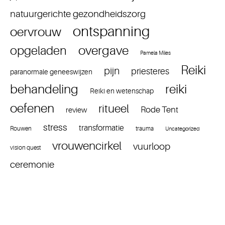
natuurgerichte gezondheidszorg
ontspanning
oervrouw
overgave
opgeladen
Pamela Miles
Reiki
pijn
priesteres
paranormale geneeswijzen
reiki
behandeling
Reiki en wetenschap
oefenen
ritueel
Rode Tent
review
stress
transformatie
Rouwen
trauma
Uncategorized
vrouwencirkel
vuurloop
vision quest
ceremonie