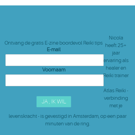
Nicola
Ontvang de gratis E-zine boordevol Reiki tips
heeft 25+
E-mail
jaar
ervaring als
healer en
Voornaam
Reiki trainer
Atlas Reiki -
verbinding
met je
levenskracht - is gevestigd in Amsterdam
, op een paar
minuten van de ring.