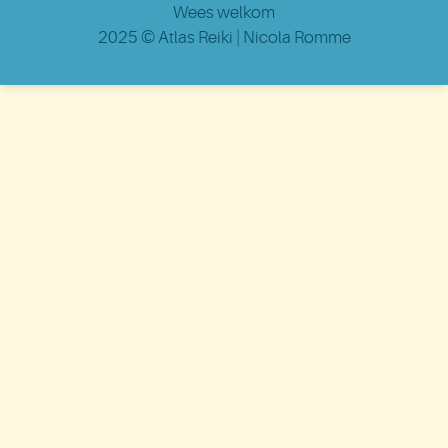
Wees welkom
2025 ©
Atlas Reiki
| Nicola Romme