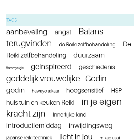
TAGS
Balans
aanbeveling
angst
terugvinden
De
de Reiki zelfbehandeling
duurzaam
Reiki zelfbehandeling
geinspireerd
geschiedenis
fibromyalgie
goddelijk vrouwelijke - Godin
godin
hoogsensitief
HSP
hawayo takata
in je eigen
huis tuin en keuken Reiki
kracht zijn
Innerlijke kind
introductiemiddag
inwijdingsweg
licht in jou
japanse reiki techniek
mikao usui