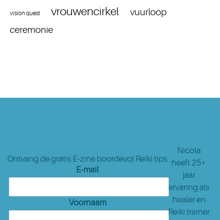
vrouwencirkel
vuurloop
vision quest
ceremonie
Nicola
Ontvang de gratis E-zine boordevol Reiki tips
heeft 25+
E-mail
jaar
ervaring als
healer en
Voornaam
Reiki trainer