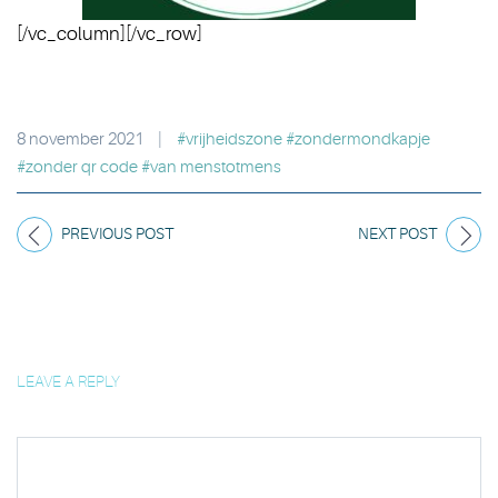
[/vc_column][/vc_row]
8 november 2021
|
#vrijheidszone #zondermondkapje
#zonder qr code #van menstotmens
PREVIOUS POST
NEXT POST
LEAVE A REPLY