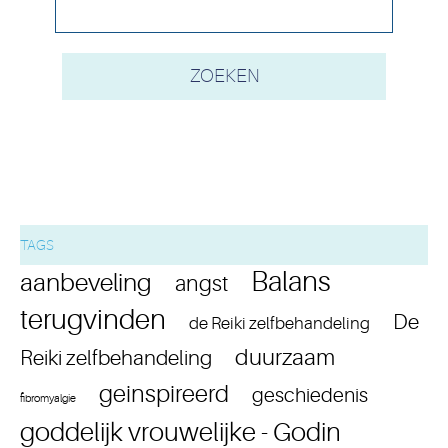
TAGS
Balans
aanbeveling
angst
terugvinden
De
de Reiki zelfbehandeling
duurzaam
Reiki zelfbehandeling
geinspireerd
geschiedenis
fibromyalgie
goddelijk vrouwelijke - Godin