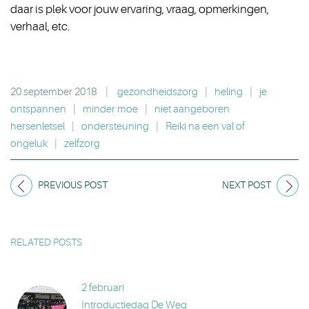
daar is plek voor jouw ervaring, vraag, opmerkingen,
verhaal, etc.
20 september 2018
|
gezondheidszorg
|
heling
|
je
ontspannen
|
minder moe
|
niet aangeboren
hersenletsel
|
ondersteuning
|
Reiki na een val of
ongeluk
|
zelfzorg
PREVIOUS POST
NEXT POST
RELATED POSTS
2 februari
Introductiedag De Weg