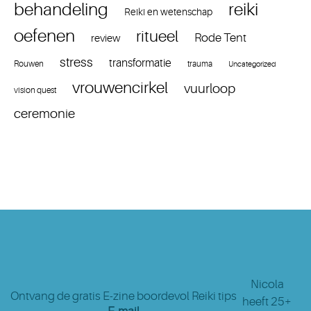
reiki
behandeling
Reiki en wetenschap
oefenen
ritueel
Rode Tent
review
stress
transformatie
Rouwen
trauma
Uncategorized
vrouwencirkel
vuurloop
vision quest
ceremonie
Nicola
Ontvang de gratis E-zine boordevol Reiki tips
heeft 25+