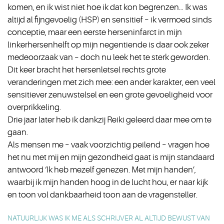
komen, en ik wist niet hoe ik dat kon begrenzen… Ik was
altijd al fijngevoelig (HSP) en sensitief – ik vermoed sinds
conceptie, maar een eerste herseninfarct in mijn
linkerhersenhelft op mijn negentiende is daar ook zeker
medeoorzaak van – doch nu leek het te sterk geworden.
Dit keer bracht het hersenletsel rechts grote
veranderingen met zich mee: een ander karakter, een veel
sensitiever zenuwstelsel en een grote gevoeligheid voor
overprikkeling.
Drie jaar later heb ik dankzij Reiki geleerd daar mee om te
gaan.
Als mensen me – vaak voorzichtig peilend – vragen hoe
het nu met mij en mijn gezondheid gaat is mijn standaard
antwoord ‘Ik heb mezelf genezen. Met mijn handen’,
waarbij ik mijn handen hoog in de lucht hou, er naar kijk
en toon vol dankbaarheid toon aan de vragensteller.
NATUURLIJK WAS IK ME ALS SCHRIJVER AL ALTIJD BEWUST VAN