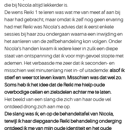
die bij Nicola altijd lekkerder is.
De wens Reiki 1 te leren was wat me van meet af aan bij
haar had gebracht, maar omdat ik zelf nog geen ervaring
had met Reiki was Nicola’s advies dat ik eerst enkele
sessies bij haar zou ondergaan waarna een inwijding en
het aanleren van de zelfbehandeling kon volgen. Onder
Nicola’s handen kwam ik iedere keer in zulk een diepe
staat van ontspanning dat ik voor mijn gevoel stopte met
ademen. Het verbaasde me zeer dat ik seconden- en
misschien wel minutenlang niet in- of uitademde:
alsof ik
stierf en weer tot leven kwam. Misschien was dat wel zo.
Soms heb ik het idee dat de Reiki me hielp oude
overbodige cellen en zielsdelen achter me te laten.
Het beeld van een slang die zich van haar oude vel
ontdeed drong zich aan me op.
Die slang was ik, en op de behandeltafel van Nicola,
terwijl ik haar diepgaande Reiki behandeling onderging
ontdeed ik me van mijn oude identiteit en het oude