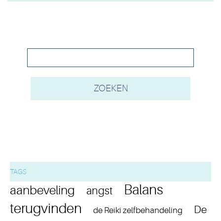
TAGS
Balans
aanbeveling
angst
terugvinden
De
de Reiki zelfbehandeling