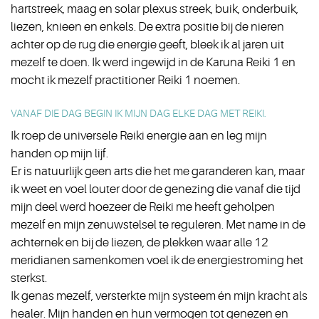
hartstreek, maag en solar plexus streek, buik, onderbuik,
liezen, knieen en enkels. De extra positie bij de nieren
achter op de rug die energie geeft, bleek ik al jaren uit
mezelf te doen. Ik werd ingewijd in de Karuna Reiki 1 en
mocht ik mezelf practitioner Reiki 1 noemen.
VANAF DIE DAG BEGIN IK MIJN DAG ELKE DAG MET REIKI.
Ik roep de universele Reiki energie aan en leg mijn
handen op mijn lijf.
Er is natuurlijk geen arts die het me garanderen kan, maar
ik weet en voel louter door de genezing die vanaf die tijd
mijn deel werd hoezeer de Reiki me heeft geholpen
mezelf en mijn zenuwstelsel te reguleren. Met name in de
achternek en bij de liezen, de plekken waar alle 12
meridianen samenkomen voel ik de energiestroming het
sterkst.
Ik genas mezelf, versterkte mijn systeem én mijn kracht als
healer. Mijn handen en hun vermogen tot genezen en