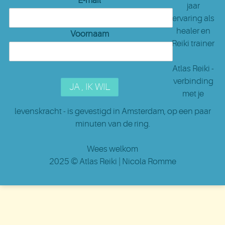
E-mail
jaar
ervaring als
healer en
Voornaam
Reiki trainer
Atlas Reiki -
verbinding
met je
levenskracht - is gevestigd in Amsterdam
, op een paar
minuten van de ring.
Wees welkom
2025 ©
Atlas Reiki
| Nicola Romme