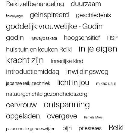
duurzaam
Reiki zelfbehandeling
geinspireerd
geschiedenis
fibromyalgie
goddelijk vrouwelijke - Godin
godin
hoogsensitief
HSP
hawayo takata
in je eigen
huis tuin en keuken Reiki
kracht zijn
Innerlijke kind
introductiemiddag
inwijdingsweg
licht in jou
japanse reiki techniek
mikao usui
natuurgerichte gezondheidszorg
ontspanning
oervrouw
overgave
opgeladen
Pamela Miles
Reiki
pijn
priesteres
paranormale geneeswijzen