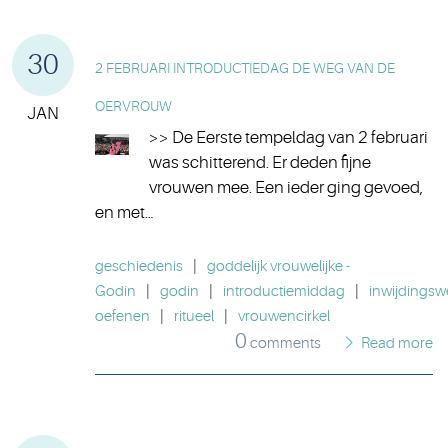
30
2 FEBRUARI INTRODUCTIEDAG DE WEG VAN DE
OERVROUW
JAN
>> De Eerste tempeldag van 2 februari
was schitterend. Er deden fijne
vrouwen mee. Een ieder ging gevoed,
en met…
geschiedenis
|
goddelijk vrouwelijke -
Godin
|
godin
|
introductiemiddag
|
inwijdings
oefenen
|
ritueel
|
vrouwencirkel
0
comments
Read more