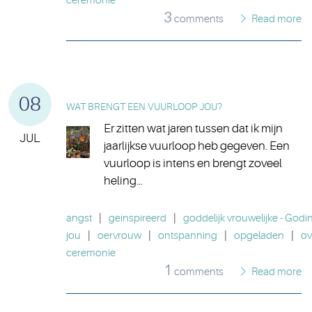
ceremonie
3
comments
Read more
08
WAT BRENGT EEN VUURLOOP JOU?
Er zitten wat jaren tussen dat ik mijn
JUL
jaarlijkse vuurloop heb gegeven. Een
vuurloop is intens en brengt zoveel
heling…
angst
|
geinspireerd
|
goddelijk vrouwelijke - Godi
jou
|
oervrouw
|
ontspanning
|
opgeladen
|
ov
ceremonie
1
comments
Read more