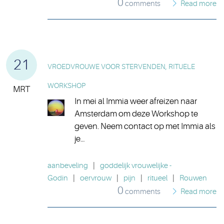
0
comments
Read more
21
VROEDVROUWE VOOR STERVENDEN, RITUELE
WORKSHOP
MRT
In mei al Immia weer afreizen naar
Amsterdam om deze Workshop te
geven. Neem contact op met Immia als
je…
aanbeveling
|
goddelijk vrouwelijke -
Godin
|
oervrouw
|
pijn
|
ritueel
|
Rouwen
0
comments
Read more