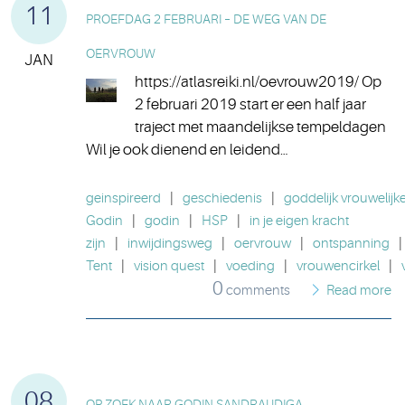
11
PROEFDAG 2 FEBRUARI – DE WEG VAN DE
OERVROUW
JAN
https://atlasreiki.nl/oevrouw2019/ Op
2 februari 2019 start er een half jaar
traject met maandelijkse tempeldagen
Wil je ook dienend en leidend…
geinspireerd
|
geschiedenis
|
goddelijk vrouwelijke
Godin
|
godin
|
HSP
|
in je eigen kracht
zijn
|
inwijdingsweg
|
oervrouw
|
ontspanning
|
Tent
|
vision quest
|
voeding
|
vrouwencirkel
|
0
comments
Read more
08
OP ZOEK NAAR GODIN SANDRAUDIGA