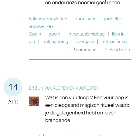
en onder deze noemer geef ik een…
Balans terugvinden
|
duurzaam
|
goddelijk
vrouwelijke -
Godin
|
godin
|
introductiemiddag
|
licht in
jou
|
ontspanning
|
overgave
|
reiki oefenen
0
comments
Read more
14
ER ZIJN VUURLOPEN EN VUURLOPEN
Wat is een vuurloop ? Een vuurloop is
APR
een diepgaand magisch ritueel waarbij
je de gelegenheid hebt om over
brandende…