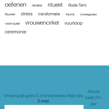
oefenen
ritueel
Rode Tent
review
stress
transformatie
Rouwen
trauma
Uncategorized
vrouwencirkel
vuurloop
vision quest
ceremonie
Nicola
Ontvang de gratis E-zine boordevol Reiki tips
heeft 25+
E-mail
jaar