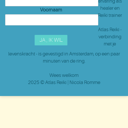
ervaring als
healer en
Voornaam
Reiki trainer
Atlas Reiki -
verbinding
met je
levenskracht - is gevestigd in Amsterdam
, op een paar
minuten van de ring.
Wees welkom
2025 ©
Atlas Reiki
| Nicola Romme