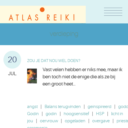
verdieping
20
ZOU JE DAT NOU WEL DOEN?
Vast velen hebben er niks mee, maar ik
JUL
ben toch niet de enige die als ze bij
een groot heet…
angst
|
Balans terugvinden
|
geinspireerd
|
godde
Godin
|
godin
|
hoogsensitief
|
HSP
|
licht in
jou
|
oervrouw
|
opgeladen
|
overgave
|
priest