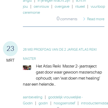
angst
|
in je eigen kracht zijn
|
licht in
jou
|
oervrouw
|
overgave
|
ritueel
|
vuurloop
ceremonie
0
comments
Read more
23
26 MEI PROEFDAG VAN DE 2 JARIGE ATLAS REIKI
MASTER
MRT
Het Atlas Reiki Master 2- jaartraject
gaat door waar gewoon masterschap
ophoudt, van ‘wat doen met healing’
naar een helende…
aanbeveling
|
goddelijk vrouwelijke -
Godin
|
godin
|
hoogsensitief
|
introductiemidd