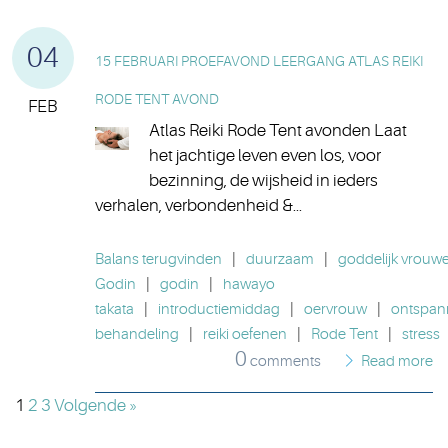
04
15 FEBRUARI PROEFAVOND LEERGANG ATLAS REIKI
RODE TENT AVOND
FEB
Atlas Reiki Rode Tent avonden Laat
het jachtige leven even los, voor
bezinning, de wijsheid in ieders
verhalen, verbondenheid &...
Balans terugvinden
|
duurzaam
|
goddelijk vrouwel
Godin
|
godin
|
hawayo
takata
|
introductiemiddag
|
oervrouw
|
ontspan
behandeling
|
reiki oefenen
|
Rode Tent
|
stress
0
comments
Read more
1
2
3
Volgende »