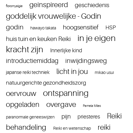
geinspireerd
geschiedenis
fibromyalgie
goddelijk vrouwelijke - Godin
godin
hoogsensitief
HSP
hawayo takata
in je eigen
huis tuin en keuken Reiki
kracht zijn
Innerlijke kind
introductiemiddag
inwijdingsweg
licht in jou
japanse reiki techniek
mikao usui
natuurgerichte gezondheidszorg
ontspanning
oervrouw
overgave
opgeladen
Pamela Miles
Reiki
pijn
priesteres
paranormale geneeswijzen
reiki
behandeling
Reiki en wetenschap