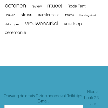
oefenen
ritueel
Rode Tent
review
stress
transformatie
Rouwen
trauma
Uncategorized
vrouwencirkel
vuurloop
vision quest
ceremonie
Nicola
Ontvang de gratis E-zine boordevol Reiki tips
heeft 25+
E-mail
jaar