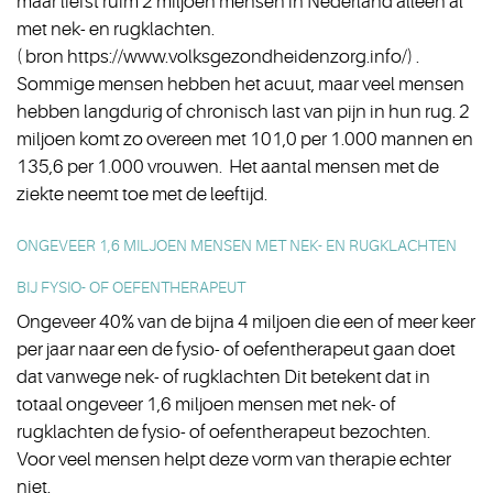
maar liefst ruim 2 miljoen mensen in Nederland alleen al
met nek- en rugklachten.
( bron https://www.volksgezondheidenzorg.info/) .
Sommige mensen hebben het acuut, maar veel mensen
hebben langdurig of chronisch last van pijn in hun rug. 2
miljoen komt zo overeen met 101,0 per 1.000 mannen en
135,6 per 1.000 vrouwen. Het aantal mensen met de
ziekte neemt toe met de leeftijd.
ONGEVEER 1,6 MILJOEN MENSEN MET NEK- EN RUGKLACHTEN
BIJ FYSIO- OF OEFENTHERAPEUT
Ongeveer 40% van de bijna 4 miljoen die een of meer keer
per jaar naar een de fysio- of oefentherapeut gaan doet
dat vanwege nek- of rugklachten Dit betekent dat in
totaal ongeveer 1,6 miljoen
mensen met nek- of
rugklachten de fysio- of oefentherapeut bezochten.
Voor veel mensen helpt deze vorm van therapie echter
niet.