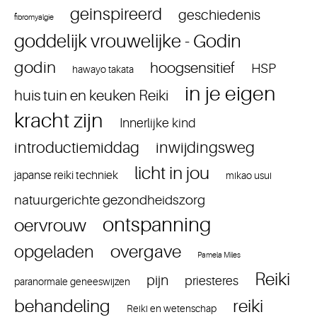
geinspireerd
geschiedenis
fibromyalgie
goddelijk vrouwelijke - Godin
godin
hoogsensitief
HSP
hawayo takata
in je eigen
huis tuin en keuken Reiki
kracht zijn
Innerlijke kind
introductiemiddag
inwijdingsweg
licht in jou
japanse reiki techniek
mikao usui
natuurgerichte gezondheidszorg
ontspanning
oervrouw
overgave
opgeladen
Pamela Miles
Reiki
pijn
priesteres
paranormale geneeswijzen
reiki
behandeling
Reiki en wetenschap