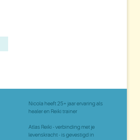
Nicola
heeft 25+ jaar ervaring als
healer en Reiki trainer
Atlas Reiki - verbinding met je
levenskracht - is gevestigd in