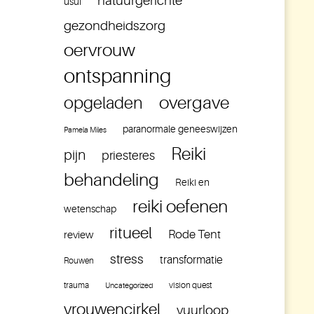
natuurgerichte
usui
gezondheidszorg
oervrouw
ontspanning
overgave
opgeladen
paranormale geneeswijzen
Pamela Miles
Reiki
pijn
priesteres
behandeling
Reiki en
reiki oefenen
wetenschap
ritueel
Rode Tent
review
stress
transformatie
Rouwen
trauma
vision quest
Uncategorized
vrouwencirkel
vuurloop