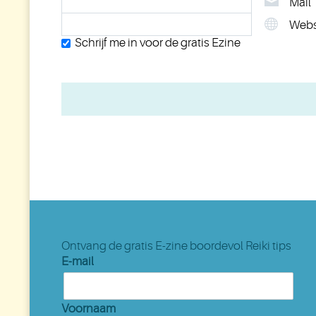
Mail
Webs
Schrijf me in voor de gratis Ezine
Ontvang de gratis E-zine boordevol Reiki tips
E-mail
Voornaam