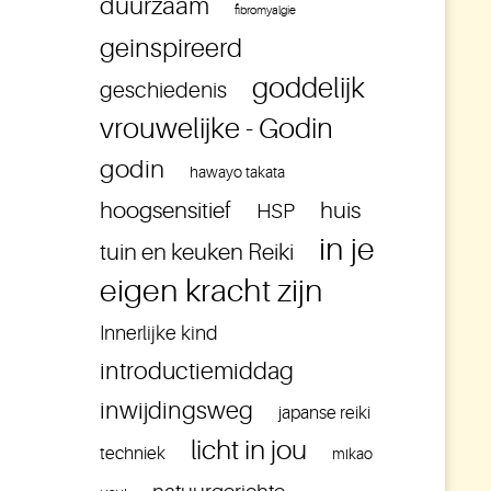
duurzaam
fibromyalgie
geinspireerd
goddelijk
geschiedenis
vrouwelijke - Godin
godin
hawayo takata
hoogsensitief
huis
HSP
in je
tuin en keuken Reiki
eigen kracht zijn
Innerlijke kind
introductiemiddag
inwijdingsweg
japanse reiki
licht in jou
techniek
mikao