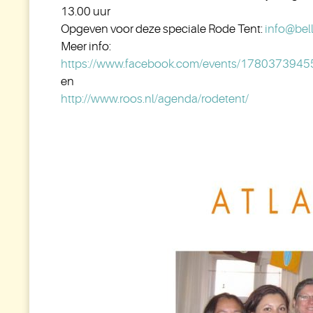
13.00 uur
Opgeven voor deze speciale Rode Tent
:
info@bell
Meer info:
https://www.facebook.com/
events/1780373945
en
http://www.roos.nl/agenda/
rodetent/