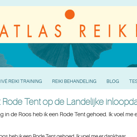
IVÉ REIKI TRAINING
REIKI BEHANDELING
BLOG
TE
 Rode Tent op de Landelijke inloopd
g in de Roos heb ik een Rode Tent gehoed. Ik voel me er
oos heb ik een Rode Tent gehoed. Ik voel me er dankbaar