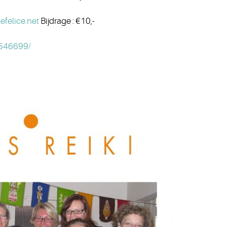
efelice.net
Bijdrage
: €10,-
546699/