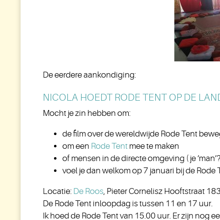
De eerdere aankondiging:
NICOLA HOEDT RODE TENT OP DE LAND
Mocht je zin hebben om:
de film over de wereldwijde Rode Tent bewegi
om een
Rode Tent
mee te maken
of mensen in de directe omgeving ( je ‘man’
voel je dan welkom op 7 januari bij de Rode 
Locatie:
De Roos
,
Pieter Cornelisz Hooftstraat 18
De Rode Tent inloopdag is tussen 11 en 17 uur.
Ik hoed de Rode Tent van 15.00 uur. Er zijn nog 