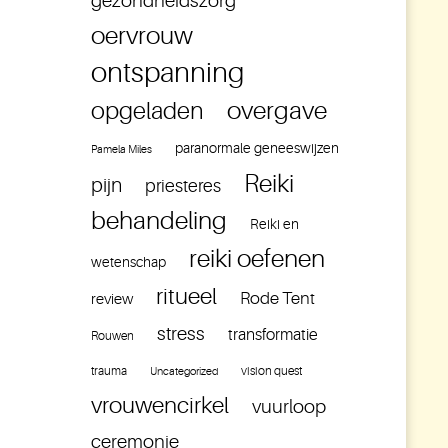
gezondheidszorg
oervrouw
ontspanning
overgave
opgeladen
paranormale geneeswijzen
Pamela Miles
Reiki
pijn
priesteres
behandeling
Reiki en
reiki oefenen
wetenschap
ritueel
Rode Tent
review
stress
transformatie
Rouwen
trauma
vision quest
Uncategorized
vrouwencirkel
vuurloop
ceremonie