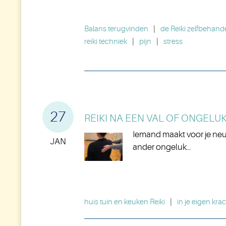
Balans terugvinden
|
de Reiki zelfbehand
reiki techniek
|
pijn
|
stress
27
REIKI NA EEN VAL OF ONGELUK.
Iemand maakt voor je neus 
JAN
ander ongeluk…
huis tuin en keuken Reiki
|
in je eigen krac