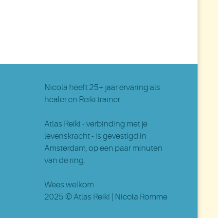
Nicola
heeft 25+ jaar ervaring als
healer en Reiki trainer
Atlas Reiki - verbinding met je
levenskracht - is gevestigd in
Amsterdam
, op een paar minuten
van de ring.
Wees welkom
2025 ©
Atlas Reiki
| Nicola Romme