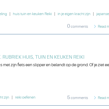
eling
|
huis tuin en keuken Reiki
|
in je eigen kracht zijn
|
japanse
0
comments
Read 
 RUBRIEK HUIS, TUIN EN KEUKEN REIKI
met zijn fiets een slipper en belandt op de grond. Of je ziet e
5
ht zijn
|
reiki oefenen
comments
Read 