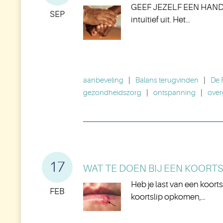
GEEF JEZELF EEN HAND (of 
SEP
intuïtief uit. Het...
aanbeveling
|
Balans terugvinden
|
De 
gezondheidszorg
|
ontspanning
|
over
17
WAT TE DOEN BIJ EEN KOORTSL
Heb je last van een koortsl
FEB
koortslip opkomen,…