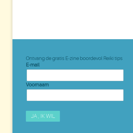
Ontvang de gratis E-zine boordevol Reiki tips
E-mail
Voornaam