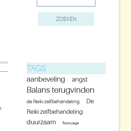
more
TAGS
aanbeveling
angst
Balans terugvinden
De
de Reiki zelfbehandeling
n
Reiki zelfbehandeling
duurzaam
fibromyalgie