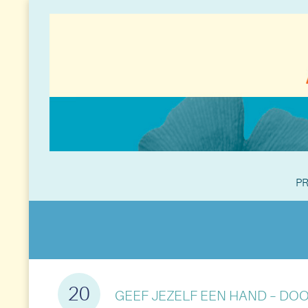
PR
20
GEEF JEZELF EEN HAND – DO