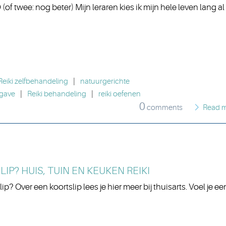
twee: nog beter) Mijn leraren kies ik mijn hele leven lang al
Reiki zelfbehandeling
|
natuurgerichte
gave
|
Reiki behandeling
|
reiki oefenen
0
comments
Read 
IP? HUIS, TUIN EN KEUKEN REIKI
ip? Over een koortslip lees je hier meer bij thuisarts. Voel je ee