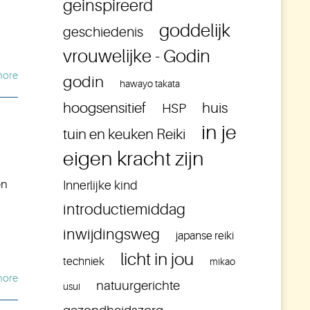
geinspireerd
goddelijk
geschiedenis
vrouwelijke - Godin
more
godin
hawayo takata
hoogsensitief
huis
HSP
in je
tuin en keuken Reiki
eigen kracht zijn
en
Innerlijke kind
introductiemiddag
inwijdingsweg
japanse reiki
licht in jou
techniek
mikao
more
natuurgerichte
usui