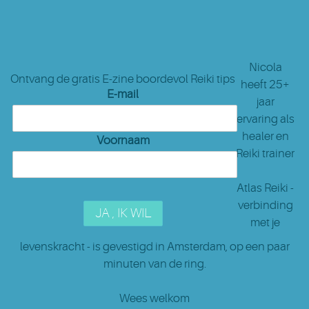
Nicola
Ontvang de gratis E-zine boordevol Reiki tips
heeft 25+
E-mail
jaar
ervaring als
healer en
Voornaam
Reiki trainer
Atlas Reiki -
verbinding
met je
levenskracht - is gevestigd in Amsterdam
, op een paar
minuten van de ring.
Wees welkom