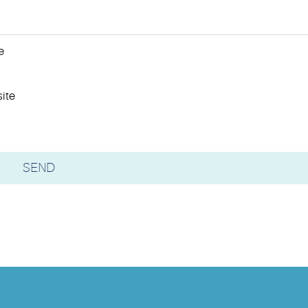
e
ite