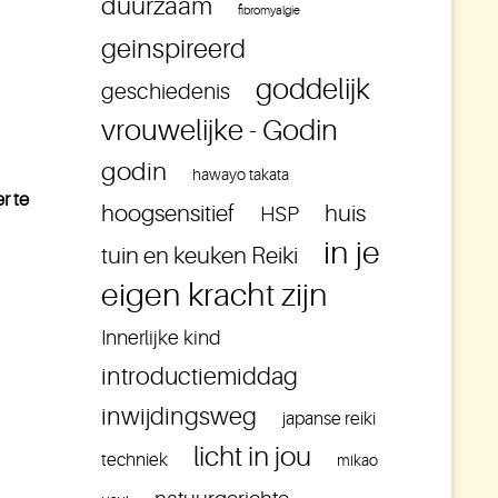
duurzaam
fibromyalgie
geinspireerd
goddelijk
geschiedenis
vrouwelijke - Godin
godin
hawayo takata
r te
hoogsensitief
huis
HSP
in je
tuin en keuken Reiki
eigen kracht zijn
Innerlijke kind
introductiemiddag
inwijdingsweg
japanse reiki
licht in jou
techniek
mikao