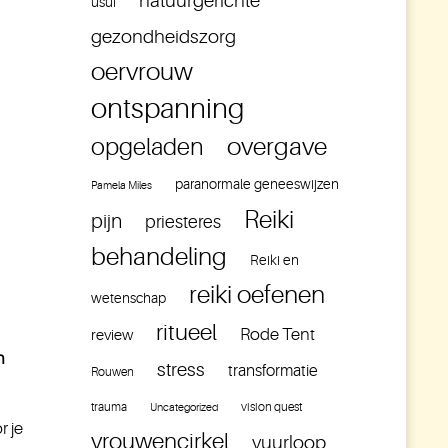
natuurgerichte
usui
gezondheidszorg
oervrouw
ontspanning
overgave
opgeladen
paranormale geneeswijzen
Pamela Miles
Reiki
pijn
priesteres
behandeling
Reiki en
reiki oefenen
wetenschap
ritueel
Rode Tent
review
n
stress
transformatie
Rouwen
trauma
vision quest
Uncategorized
r je
vrouwencirkel
vuurloop