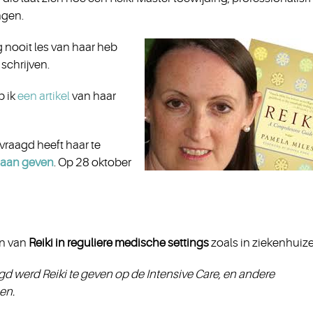
ngen.
og nooit les van haar heb
schrijven.
b ik
een artikel
van haar
vraagd heeft haar te
 gaan geven
. Op 28 oktober
en van
Reiki in reguliere medische settings
zoals in ziekenhuiz
gd werd Reiki te geven op de Intensive Care, en andere
en.