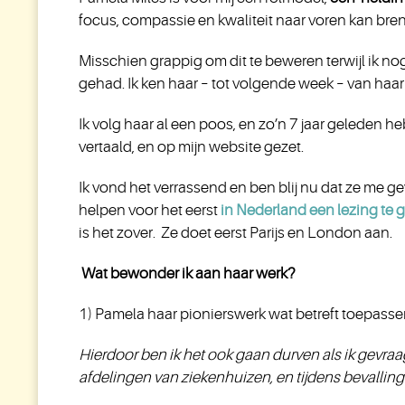
focus, compassie en kwaliteit naar voren kan bre
Misschien grappig om dit te beweren
terwijl ik n
gehad. Ik ken haar – tot volgende week – van haar 
Ik volg haar al een poos, en zo’n 7 jaar geleden he
vertaald, en op mijn website gezet.
Ik vond het verrassend en ben blij nu dat ze me ge
helpen voor het eerst
in Nederland een lezing te
is het zover. Ze doet eerst Parijs en London aan.
Wat bewonder ik aan haar werk?
1) Pamela haar pionierswerk wat betreft toepass
Hierdoor ben ik het ook gaan durven als ik gevraa
afdelingen van ziekenhuizen, en tijdens bevalling