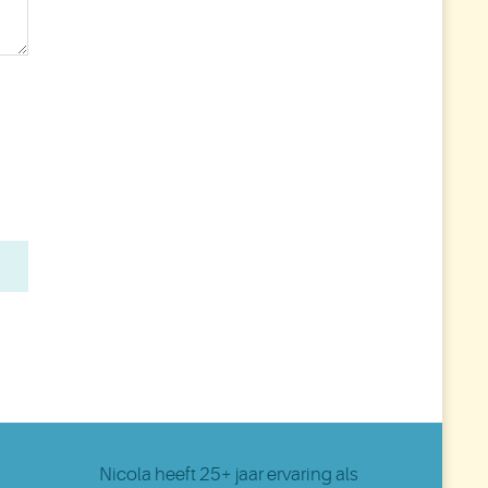
Nicola
heeft 25+ jaar ervaring als