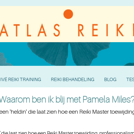
IVÉ REIKI TRAINING
REIKI BEHANDELING
BLOG
TE
Waarom ben ik blij met Pamela Miles
een 'heldin' die laat zien hoe een Reiki Master toewijdin
’
die laat zien hoe een Reiki Master toewijding, professionalism