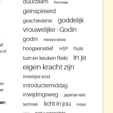
.
duurzaam
fibromyalgie
g
geinspireerd
goddelijk
geschiedenis
vrouwelijke - Godin
n
godin
hawayo takata
af
hoogsensitief
huis
HSP
e of
in je
tuin en keuken Reiki
eigen kracht zijn
Innerlijke kind
een
introductiemiddag
ver
inwijdingsweg
japanse reiki
men
.
licht in jou
techniek
mikao