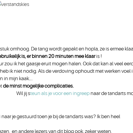
 stuk omhoog. De tang wordt gepakt en hopla, ze is ermee klaa
ebruike
lijk is, er binnen 20 minuten mee klaar
is !
uur zou ik het gaasje eruit mogen halen. Ook dat kan al veel eerd
e heb ik niet nodig. Als de verdoving ophoudt met werken voel i
n in mijn kaak….
et
de minst mogelijke complicaties.
Wil jij s
teun als je voor een ingreep
naar de tandarts m
i naar je gestuurd toen je bij de tandarts was? Ik ben heel
 lezen, en andere lezers van dit blog ook, zeker weten.