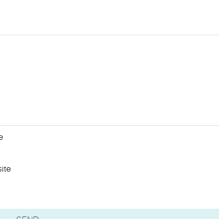
e
ite