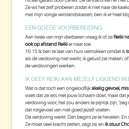
nu aangetast door cariës. De tandarts kan er niet 
Ze wil het zelf proberen zodat ik niet naar de kaa
met mijn vorige verstandskiezen, ben ik er heel bli
EEN GOEDE VOORBEREIDING
Aan twee van mijn dierbaren vraag ik of ze
Reiki na
ook op afstand Reiki
er naar toe.
10.15 Ik ben te laat van huis vertrokken omdat ik
t
als de verdoving niet werkt, ik geluid zal maken, o
de verdovingen werken.
IK GEEF REIKI AAN MEZELF LIGGEND I
Wat is dat toch een ongelooflijk
akelig gevoel, mi
voelt dat ze iets met jouw lichaam doet, maar dat j
verdoving voor, het zou anders te pijnlijk zijn, ‘z
dat rotgevoel van niet goed jezelf voelen.
De verdoving werkt. Dan begint ze te hevelen. En 
Ze moet veel kracht zetten, zegt ze, en
ik stuur Ch