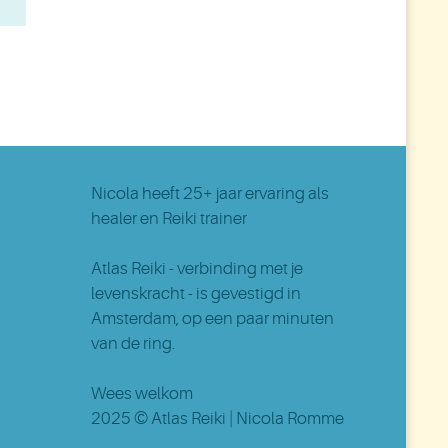
Nicola
heeft 25+ jaar ervaring als
healer en Reiki trainer
Atlas Reiki - verbinding met je
levenskracht - is gevestigd in
Amsterdam
, op een paar minuten
van de ring.
Wees welkom
2025 ©
Atlas Reiki
| Nicola Romme