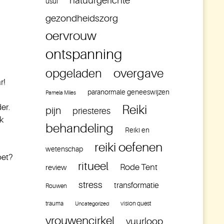
natuurgerichte
usui
gezondheidszorg
oervrouw
ontspanning
overgave
opgeladen
r!
paranormale geneeswijzen
Pamela Miles
er.
Reiki
pijn
priesteres
k
behandeling
Reiki en
reiki oefenen
wetenschap
oet?
ritueel
Rode Tent
review
stress
transformatie
Rouwen
trauma
vision quest
Uncategorized
vrouwencirkel
vuurloop