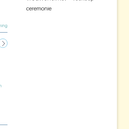
ceremonie
ning
n