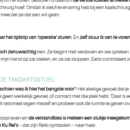
bij om te vullen. Besloten is daarom
de verstandskies te trekken
kchirurg hoef. Omdat ik slechte ervaring heb bij een kaakchirur
j mee dat ze dat aan wil gaan.
ar het tijdstip van ‘operatie’ sturen
. En
zelf stuur ik van te vore
och zenuwachtig
ben. Ze begint met verdoven en we spreken 
f mijn hand op zal steken, en ze zal stoppen. Eerst controleert z
N DE TANDARTSSTOEL.
sschien was ik hier het bangste voor
? Het akelige gevoel dat je
e geen werkelijk gevoel, of contact met die plek hebt. ‘Daar is 
eg ik rationeel tegen mezelf en probeer ook de ruimte te geven o
stopt even en
de verstandkies is meteen een stukje meegeko
o Ku Rei’s
– dat zijn Reiki symbolen – naar haar.