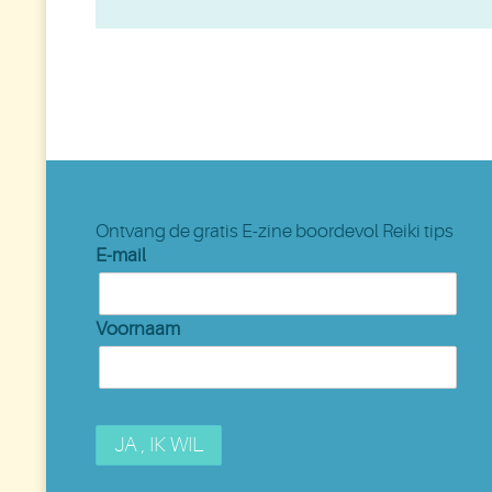
Ontvang de gratis E-zine boordevol Reiki tips
E-mail
Voornaam