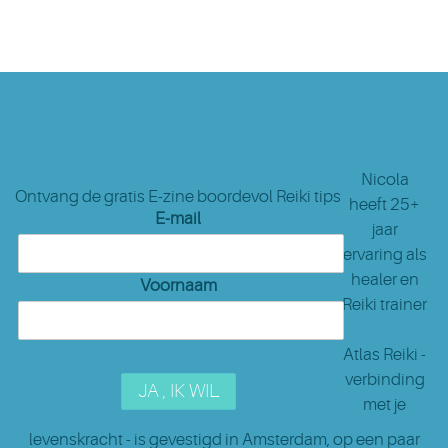
Nicola
Ontvang de gratis E-zine boordevol Reiki tips
heeft 25+
E-mail
jaar
ervaring als
healer en
Voornaam
Reiki trainer
Atlas Reiki -
verbinding
met je
levenskracht - is gevestigd in Amsterdam
, op een paar