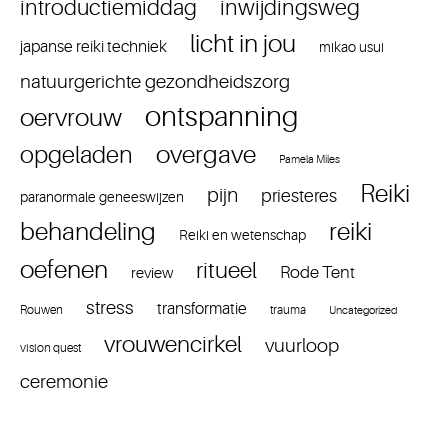
introductiemiddag
inwijdingsweg
licht in jou
japanse reiki techniek
mikao usui
natuurgerichte gezondheidszorg
ontspanning
oervrouw
overgave
opgeladen
Pamela Miles
Reiki
pijn
priesteres
paranormale geneeswijzen
reiki
behandeling
Reiki en wetenschap
oefenen
ritueel
Rode Tent
review
stress
transformatie
Rouwen
trauma
Uncategorized
vrouwencirkel
vuurloop
vision quest
ceremonie