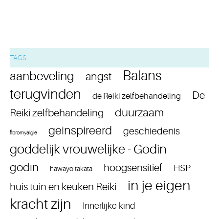
TAGS
Balans
aanbeveling
angst
terugvinden
De
de Reiki zelfbehandeling
duurzaam
Reiki zelfbehandeling
geinspireerd
geschiedenis
fibromyalgie
goddelijk vrouwelijke - Godin
godin
hoogsensitief
HSP
hawayo takata
in je eigen
huis tuin en keuken Reiki
kracht zijn
Innerlijke kind