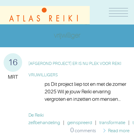
vrijwilliger
16
[AFGEROND PROJECT] ER IS NU PLEK VOOR REIKI
VRIJWILLIGERS
MRT
ps Dit project liep tot en met de zomer
2025 Wil je jouw Reiki ervaring
vergroten en inzetten om mensen…
De Reiki
zelfbehandeling
|
geinspireerd
|
transformatie
|
0
comments
Read more