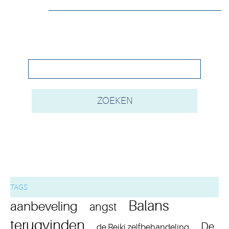
TAGS
Balans
aanbeveling
angst
terugvinden
De
de Reiki zelfbehandeling