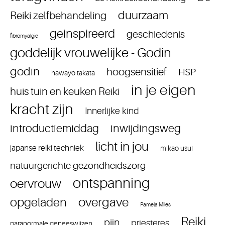
duurzaam
Reiki zelfbehandeling
geinspireerd
geschiedenis
fibromyalgie
goddelijk vrouwelijke - Godin
godin
hoogsensitief
HSP
hawayo takata
in je eigen
huis tuin en keuken Reiki
kracht zijn
Innerlijke kind
introductiemiddag
inwijdingsweg
licht in jou
japanse reiki techniek
mikao usui
natuurgerichte gezondheidszorg
ontspanning
oervrouw
overgave
opgeladen
Pamela Miles
Reiki
pijn
priesteres
paranormale geneeswijzen