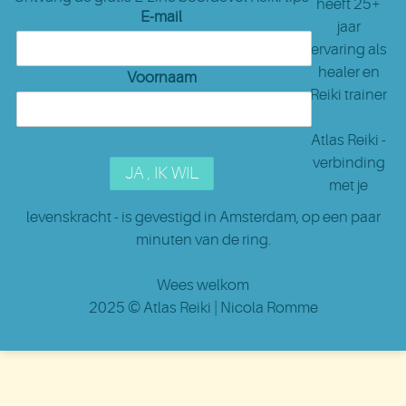
heeft 25+
E-mail
jaar
ervaring als
healer en
Voornaam
Reiki trainer
Atlas Reiki -
verbinding
met je
levenskracht - is gevestigd in Amsterdam
, op een paar
minuten van de ring.
Wees welkom
2025 ©
Atlas Reiki
| Nicola Romme