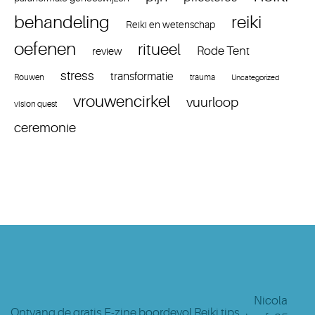
reiki
behandeling
Reiki en wetenschap
oefenen
ritueel
Rode Tent
review
stress
transformatie
Rouwen
trauma
Uncategorized
vrouwencirkel
vuurloop
vision quest
ceremonie
Nicola
Ontvang de gratis E-zine boordevol Reiki tips