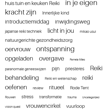
in je eigen
huis tuin en keuken Reiki
kracht zijn
Innerlijke kind
introductiemiddag
inwijdingsweg
licht in jou
japanse reiki techniek
mikao usui
natuurgerichte gezondheidszorg
ontspanning
oervrouw
overgave
opgeladen
Pamela Miles
Reiki
pijn
priesteres
paranormale geneeswijzen
reiki
behandeling
Reiki en wetenschap
oefenen
ritueel
Rode Tent
review
stress
transformatie
Rouwen
trauma
Uncategorized
vrouwencirkel
vuurloop
vision quest