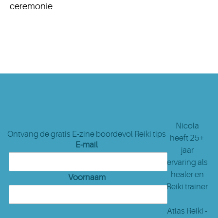
ceremonie
Nicola
Ontvang de gratis E-zine boordevol Reiki tips
heeft 25+
E-mail
jaar
ervaring als
healer en
Voornaam
Reiki trainer
Atlas Reiki -