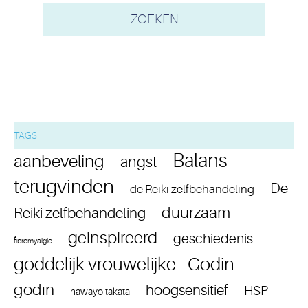
TAGS
Balans
aanbeveling
angst
terugvinden
De
de Reiki zelfbehandeling
duurzaam
Reiki zelfbehandeling
geinspireerd
geschiedenis
fibromyalgie
goddelijk vrouwelijke - Godin
godin
hoogsensitief
HSP
hawayo takata