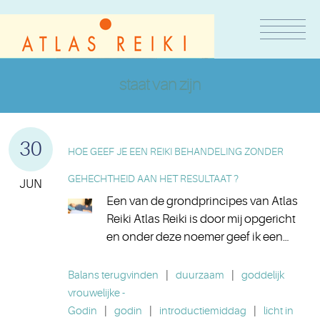
staat van zijn
30
HOE GEEF JE EEN REIKI BEHANDELING ZONDER
GEHECHTHEID AAN HET RESULTAAT ?
JUN
Een van de grondprincipes van Atlas
Reiki Atlas Reiki is door mij opgericht
en onder deze noemer geef ik een…
Balans terugvinden
|
duurzaam
|
goddelijk
vrouwelijke -
Godin
|
godin
|
introductiemiddag
|
licht in