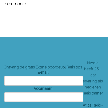
ceremonie
Nicola
Ontvang de gratis E-zine boordevol Reiki tips
heeft 25+
E-mail
jaar
ervaring als
healer en
Voornaam
Reiki trainer
Atlas Reiki -