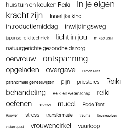
in je eigen
huis tuin en keuken Reiki
kracht zijn
Innerlijke kind
introductiemiddag
inwijdingsweg
licht in jou
japanse reiki techniek
mikao usui
natuurgerichte gezondheidszorg
ontspanning
oervrouw
overgave
opgeladen
Pamela Miles
Reiki
pijn
priesteres
paranormale geneeswijzen
reiki
behandeling
Reiki en wetenschap
oefenen
ritueel
Rode Tent
review
stress
transformatie
Rouwen
trauma
Uncategorized
vrouwencirkel
vuurloop
vision quest