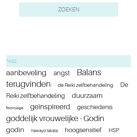
TAGS
Balans
aanbeveling
angst
terugvinden
De
de Reiki zelfbehandeling
duurzaam
Reiki zelfbehandeling
geinspireerd
geschiedenis
fibromyalgie
goddelijk vrouwelijke - Godin
godin
hoogsensitief
HSP
hawayo takata