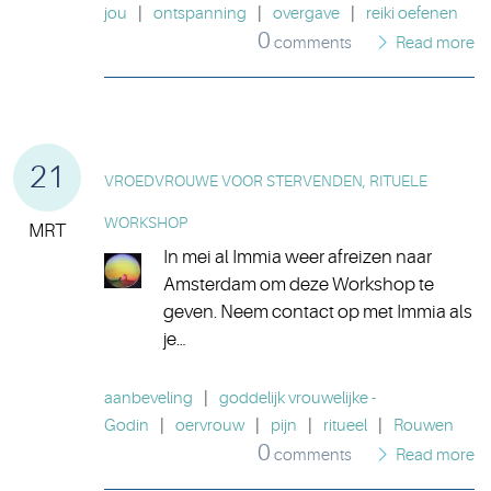
jou
|
ontspanning
|
overgave
|
reiki oefenen
0
comments
Read more
21
VROEDVROUWE VOOR STERVENDEN, RITUELE
WORKSHOP
MRT
In mei al Immia weer afreizen naar
Amsterdam om deze Workshop te
geven. Neem contact op met Immia als
je…
aanbeveling
|
goddelijk vrouwelijke -
Godin
|
oervrouw
|
pijn
|
ritueel
|
Rouwen
0
comments
Read more