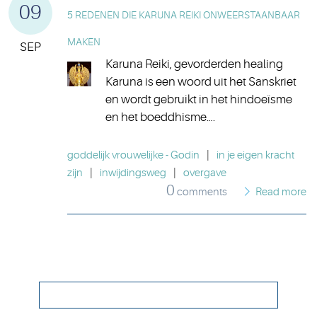
09
5 REDENEN DIE KARUNA REIKI ONWEERSTAANBAAR
MAKEN
SEP
Karuna Reiki, gevorderden healing
Karuna is een woord uit het Sanskriet
en wordt gebruikt in het hindoeïsme
en het boeddhisme….
goddelijk vrouwelijke - Godin
|
in je eigen kracht
zijn
|
inwijdingsweg
|
overgave
0
comments
Read more