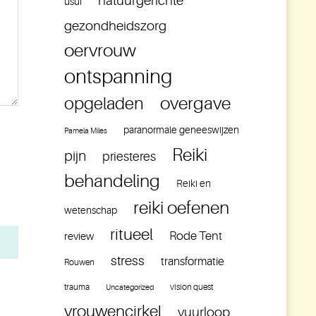
natuurgerichte
usui
gezondheidszorg
oervrouw
ontspanning
overgave
opgeladen
paranormale geneeswijzen
Pamela Miles
Reiki
pijn
priesteres
behandeling
Reiki en
reiki oefenen
wetenschap
ritueel
Rode Tent
review
stress
transformatie
Rouwen
trauma
vision quest
Uncategorized
vrouwencirkel
vuurloop