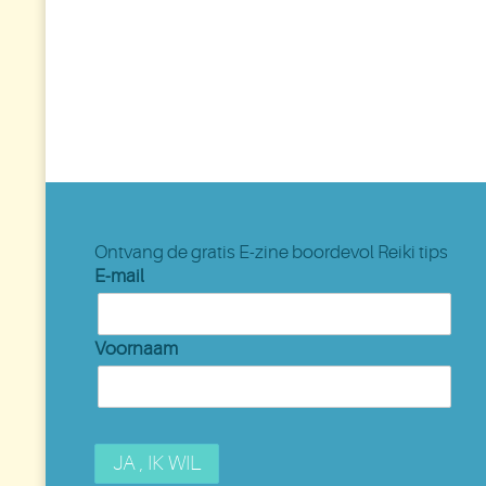
Ontvang de gratis E-zine boordevol Reiki tips
E-mail
Voornaam