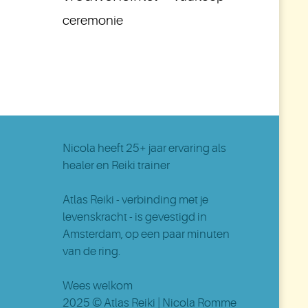
ceremonie
Nicola
heeft 25+ jaar ervaring als
healer en Reiki trainer
Atlas Reiki - verbinding met je
levenskracht - is gevestigd in
Amsterdam
, op een paar minuten
van de ring.
Wees welkom
2025 ©
Atlas Reiki
| Nicola Romme