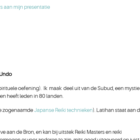
 Undo
rituele oefening). Ik maak deel uit van de Subud, een mysti
en heeft leden in 80 landen.
n de zogenaamde
Japanse Reiki technieken
). Latihan staat aan 
e aan de Bron, en kan bij uitstek Reiki Masters en reiki
ermogen er voor anderen te zijn, mits goed uitgevoerd en juist