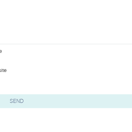
e
ite