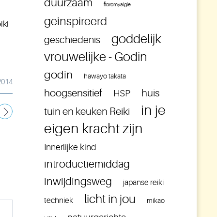
duurzaam
fibromyalgie
geinspireerd
iki
goddelijk
geschiedenis
vrouwelijke - Godin
godin
hawayo takata
2014
hoogsensitief
huis
HSP
in je
tuin en keuken Reiki
eigen kracht zijn
Innerlijke kind
introductiemiddag
inwijdingsweg
japanse reiki
licht in jou
techniek
mikao