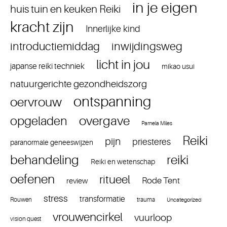
in je eigen
huis tuin en keuken Reiki
kracht zijn
Innerlijke kind
introductiemiddag
inwijdingsweg
licht in jou
japanse reiki techniek
mikao usui
natuurgerichte gezondheidszorg
ontspanning
oervrouw
overgave
opgeladen
Pamela Miles
Reiki
pijn
priesteres
paranormale geneeswijzen
reiki
behandeling
Reiki en wetenschap
oefenen
ritueel
Rode Tent
review
stress
transformatie
Rouwen
trauma
Uncategorized
vrouwencirkel
vuurloop
vision quest