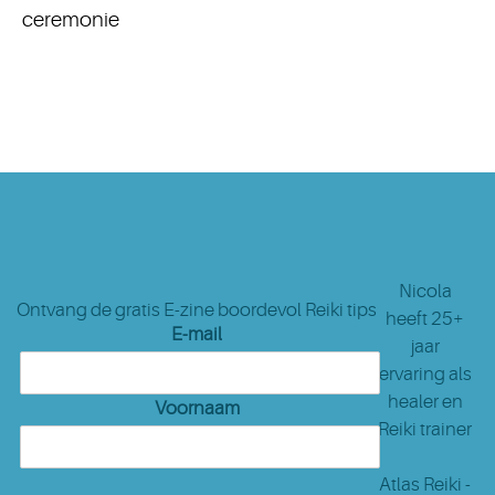
ceremonie
Nicola
Ontvang de gratis E-zine boordevol Reiki tips
heeft 25+
E-mail
jaar
ervaring als
healer en
Voornaam
Reiki trainer
Atlas Reiki -