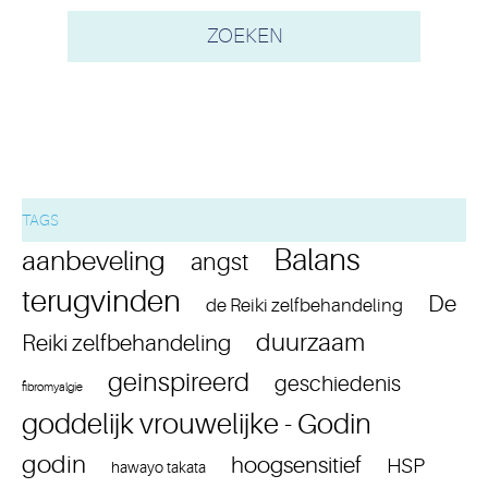
TAGS
Balans
aanbeveling
angst
terugvinden
De
de Reiki zelfbehandeling
duurzaam
Reiki zelfbehandeling
geinspireerd
geschiedenis
fibromyalgie
goddelijk vrouwelijke - Godin
godin
hoogsensitief
HSP
hawayo takata