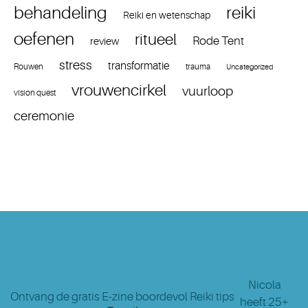
reiki
behandeling
Reiki en wetenschap
oefenen
ritueel
Rode Tent
review
stress
transformatie
Rouwen
trauma
Uncategorized
vrouwencirkel
vuurloop
vision quest
ceremonie
Nicola
Ontvang de gratis E-zine boordevol Reiki tips
heeft 25+