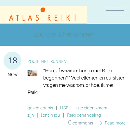
Zou ook ik het kunnen?
18
ZOU IK ‘HET’ KUNNEN?
“Hoe, of waarom ben je met Reiki
NOV
begonnen?” Veel cliënten en cursisten
vragen me waarom, of hoe, ik met
Reiki…
geschiedenis
|
HSP
|
in je eigen kracht
zijn
|
licht in jou
|
Reiki behandeling
0
comments
Read more