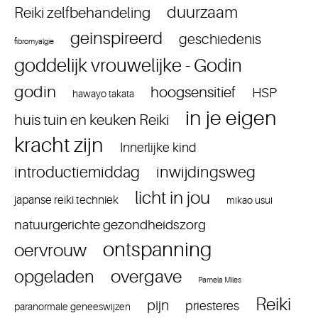
duurzaam
Reiki zelfbehandeling
geinspireerd
geschiedenis
fibromyalgie
goddelijk vrouwelijke - Godin
godin
hoogsensitief
HSP
hawayo takata
in je eigen
huis tuin en keuken Reiki
kracht zijn
Innerlijke kind
introductiemiddag
inwijdingsweg
licht in jou
japanse reiki techniek
mikao usui
natuurgerichte gezondheidszorg
ontspanning
oervrouw
overgave
opgeladen
Pamela Miles
Reiki
pijn
priesteres
paranormale geneeswijzen