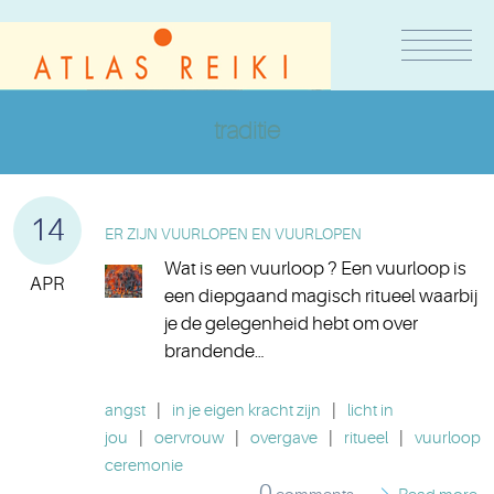
traditie
14
ER ZIJN VUURLOPEN EN VUURLOPEN
Wat is een vuurloop ? Een vuurloop is
APR
een diepgaand magisch ritueel waarbij
je de gelegenheid hebt om over
brandende…
angst
|
in je eigen kracht zijn
|
licht in
jou
|
oervrouw
|
overgave
|
ritueel
|
vuurloop
ceremonie
0