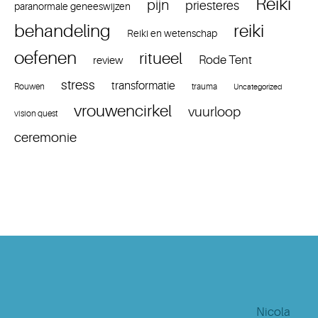
Reiki
pijn
priesteres
paranormale geneeswijzen
reiki
behandeling
Reiki en wetenschap
oefenen
ritueel
Rode Tent
review
stress
transformatie
Rouwen
trauma
Uncategorized
vrouwencirkel
vuurloop
vision quest
ceremonie
Nicola