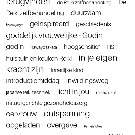
terugvinden
De
de Reiki zelfbehandeling
duurzaam
Reiki zelfbehandeling
geinspireerd
geschiedenis
fibromyalgie
goddelijk vrouwelijke - Godin
godin
hoogsensitief
HSP
hawayo takata
in je eigen
huis tuin en keuken Reiki
kracht zijn
Innerlijke kind
introductiemiddag
inwijdingsweg
licht in jou
japanse reiki techniek
mikao usui
natuurgerichte gezondheidszorg
ontspanning
oervrouw
overgave
opgeladen
Pamela Miles