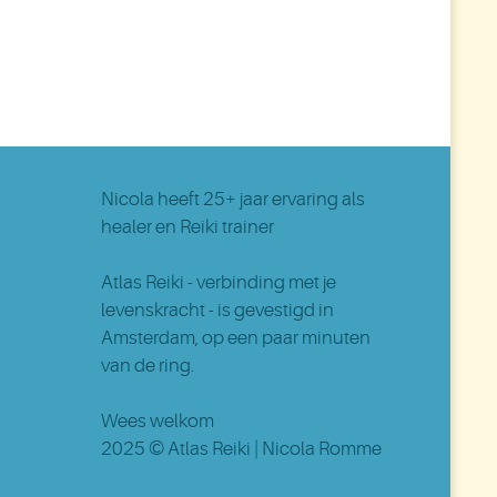
Nicola
heeft 25+ jaar ervaring als
healer en Reiki trainer
Atlas Reiki - verbinding met je
levenskracht - is gevestigd in
Amsterdam
, op een paar minuten
van de ring.
Wees welkom
2025 ©
Atlas Reiki
| Nicola Romme