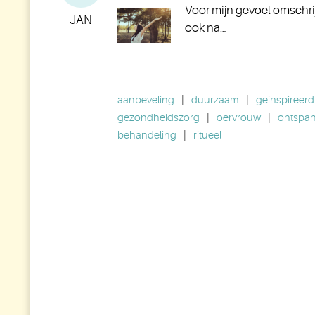
Voor mijn gevoel omschrijf
JAN
ook na…
aanbeveling
|
duurzaam
|
geinspireerd
gezondheidszorg
|
oervrouw
|
ontspa
behandeling
|
ritueel