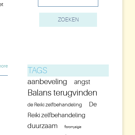
et
more
TAGS
aanbeveling
angst
Balans terugvinden
De
de Reiki zelfbehandeling
Reiki zelfbehandeling
duurzaam
fibromyalgie