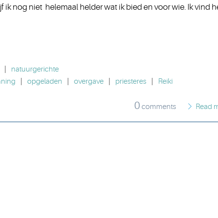
 ik nog niet helemaal helder wat ik bied en voor wie. Ik vind h
|
natuurgerichte
nning
|
opgeladen
|
overgave
|
priesteres
|
Reiki
0
comments
Read 