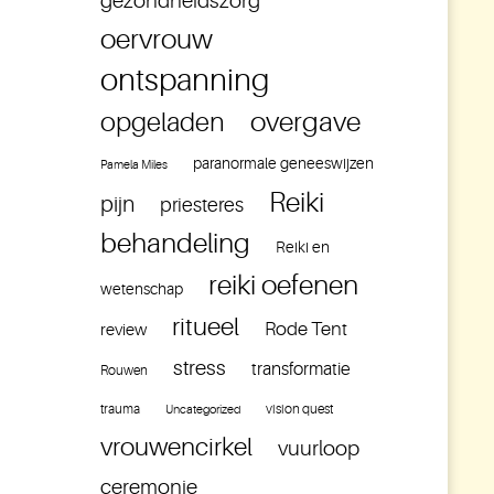
gezondheidszorg
oervrouw
ontspanning
overgave
opgeladen
paranormale geneeswijzen
Pamela Miles
Reiki
pijn
priesteres
behandeling
Reiki en
reiki oefenen
wetenschap
ritueel
Rode Tent
review
stress
transformatie
Rouwen
trauma
vision quest
Uncategorized
vrouwencirkel
vuurloop
ceremonie