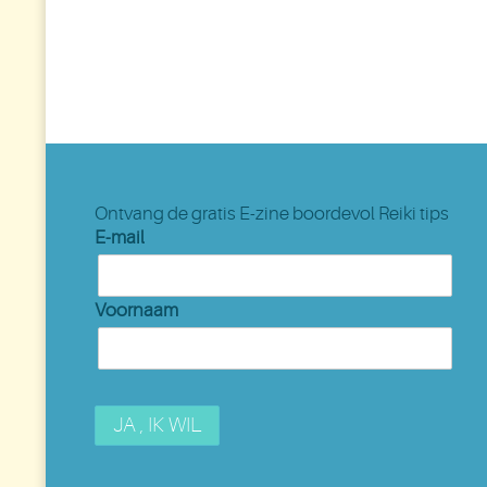
Ontvang de gratis E-zine boordevol Reiki tips
E-mail
Voornaam