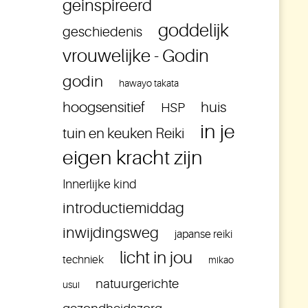
geinspireerd
goddelijk
geschiedenis
vrouwelijke - Godin
godin
hawayo takata
hoogsensitief
huis
HSP
in je
tuin en keuken Reiki
eigen kracht zijn
Innerlijke kind
introductiemiddag
inwijdingsweg
japanse reiki
licht in jou
techniek
mikao
natuurgerichte
usui