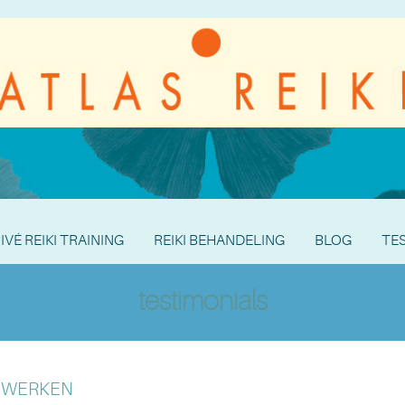
IVÉ REIKI TRAINING
REIKI BEHANDELING
BLOG
TE
testimonials
N WERKEN