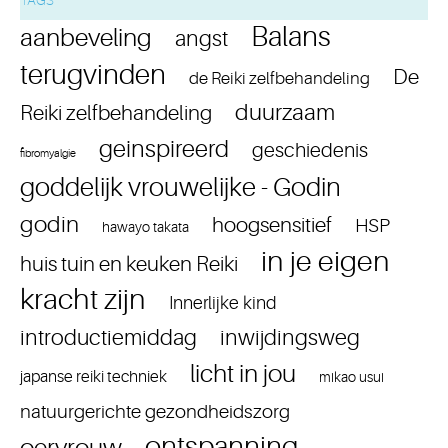
Balans
aanbeveling
angst
terugvinden
De
de Reiki zelfbehandeling
duurzaam
Reiki zelfbehandeling
geinspireerd
geschiedenis
fibromyalgie
goddelijk vrouwelijke - Godin
godin
hoogsensitief
HSP
hawayo takata
in je eigen
huis tuin en keuken Reiki
kracht zijn
Innerlijke kind
introductiemiddag
inwijdingsweg
licht in jou
japanse reiki techniek
mikao usui
natuurgerichte gezondheidszorg
ontspanning
oervrouw