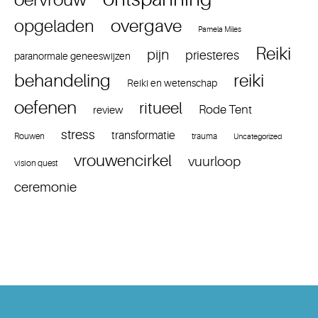
overgave
opgeladen
Pamela Miles
Reiki
pijn
priesteres
paranormale geneeswijzen
reiki
behandeling
Reiki en wetenschap
oefenen
ritueel
Rode Tent
review
stress
transformatie
Rouwen
trauma
Uncategorized
vrouwencirkel
vuurloop
vision quest
ceremonie