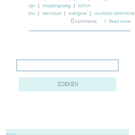
zijn
|
inwijdingsweg
|
licht in
jou
|
oervrouw
|
overgave
|
vuurloop ceremonie
0
comments
Read more
TAGS