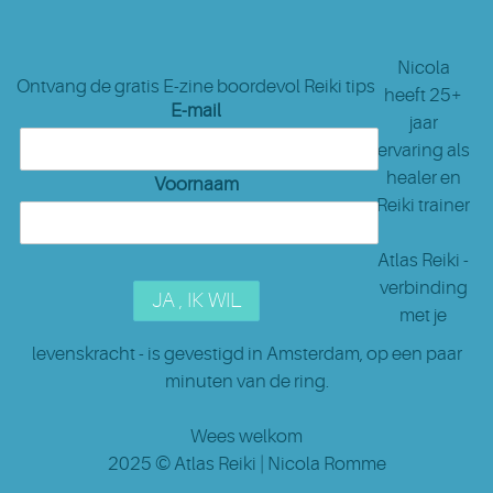
Nicola
Ontvang de gratis E-zine boordevol Reiki tips
heeft 25+
E-mail
jaar
ervaring als
healer en
Voornaam
Reiki trainer
Atlas Reiki -
verbinding
met je
levenskracht - is gevestigd in Amsterdam
, op een paar
minuten van de ring.
Wees welkom
2025 ©
Atlas Reiki
| Nicola Romme