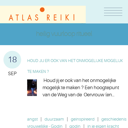
heilig vuurloop ritueel
18
HOUD JIJ ER OOK VAN HET ONMOGELIJKE MOGELIJK
TE MAKEN ?
SEP
Houd jij er ook van het onmogelijke
mogelijk te maken ? Een hoogtepunt
van de Weg van de Oervrouw (en…
angst
|
duurzaam
|
geinspireerd
|
geschiedenis
vrouwelijke - Godin
|
godin
|
in je eigen kracht