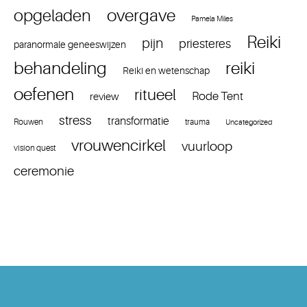
overgave
opgeladen
Pamela Miles
Reiki
pijn
priesteres
paranormale geneeswijzen
reiki
behandeling
Reiki en wetenschap
oefenen
ritueel
Rode Tent
review
stress
transformatie
Rouwen
trauma
Uncategorized
vrouwencirkel
vuurloop
vision quest
ceremonie