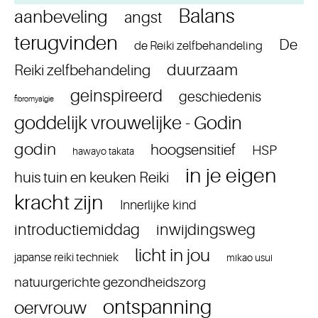
Balans
aanbeveling
angst
terugvinden
De
de Reiki zelfbehandeling
duurzaam
Reiki zelfbehandeling
geinspireerd
geschiedenis
fibromyalgie
goddelijk vrouwelijke - Godin
godin
hoogsensitief
HSP
hawayo takata
in je eigen
huis tuin en keuken Reiki
kracht zijn
Innerlijke kind
introductiemiddag
inwijdingsweg
licht in jou
japanse reiki techniek
mikao usui
natuurgerichte gezondheidszorg
ontspanning
oervrouw