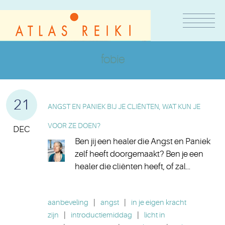
fobie
21
ANGST EN PANIEK BIJ JE CLIËNTEN, WAT KUN JE
VOOR ZE DOEN?
DEC
Ben jij een healer die Angst en Paniek
zelf heeft doorgemaakt? Ben je een
healer die cliënten heeft, of zal...
aanbeveling
|
angst
|
in je eigen kracht
zijn
|
introductiemiddag
|
licht in