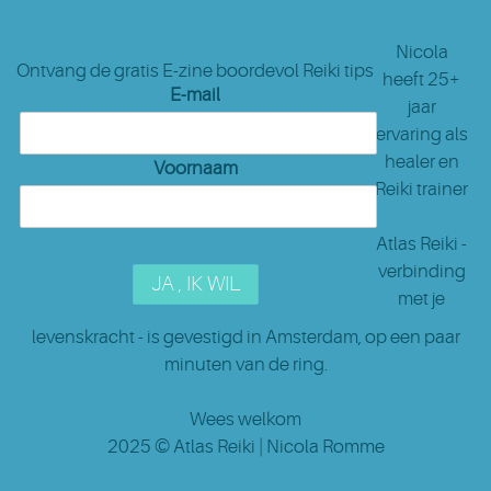
Nicola
Ontvang de gratis E-zine boordevol Reiki tips
heeft 25+
E-mail
jaar
ervaring als
healer en
Voornaam
Reiki trainer
Atlas Reiki -
verbinding
met je
levenskracht - is gevestigd in Amsterdam
, op een paar
minuten van de ring.
Wees welkom
2025 ©
Atlas Reiki
| Nicola Romme