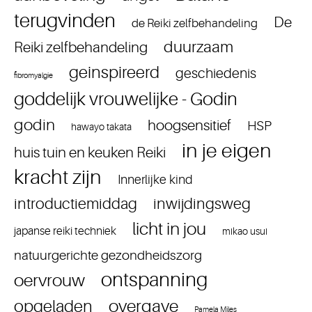
terugvinden
De
de Reiki zelfbehandeling
duurzaam
Reiki zelfbehandeling
geinspireerd
geschiedenis
fibromyalgie
goddelijk vrouwelijke - Godin
godin
hoogsensitief
HSP
hawayo takata
in je eigen
huis tuin en keuken Reiki
kracht zijn
Innerlijke kind
introductiemiddag
inwijdingsweg
licht in jou
japanse reiki techniek
mikao usui
natuurgerichte gezondheidszorg
ontspanning
oervrouw
overgave
opgeladen
Pamela Miles