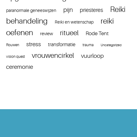
Reiki
pijn
priesteres
paranormale geneeswijzen
reiki
behandeling
Reiki en wetenschap
oefenen
ritueel
Rode Tent
review
stress
transformatie
Rouwen
trauma
Uncategorized
vrouwencirkel
vuurloop
vision quest
ceremonie