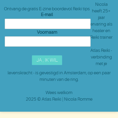
Nicola
Ontvang de gratis E-zine boordevol Reiki tips
heeft 25+
E-mail
jaar
ervaring als
healer en
Voornaam
Reiki trainer
Atlas Reiki -
verbinding
met je
levenskracht - is gevestigd in Amsterdam
, op een paar
minuten van de ring.
Wees welkom
2025 ©
Atlas Reiki
| Nicola Romme