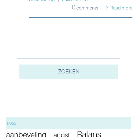
0
comments
Read more
TAGS
Balans
aanbeveling
angst