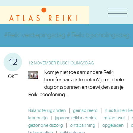
#Reiki verdiepingsdag # Reiki bijscholingsdag
12
12 NOVEMBER BIJSCHOLINGSDAG
Kom je niet toe aan: andere Reiki
OKT
beoefenaars ontmoeten? je een hele
dag ontspannen en toewijden aan je
Reiki beoefening…
Balans terugvinden
|
geinspireerd
|
huis tuin en k
kracht zijn
|
japanse reiki techniek
|
mikao usui
|
gezondheidszorg
|
ontspanning
|
opgeladen
|
behandeling
|
reiki oefenen