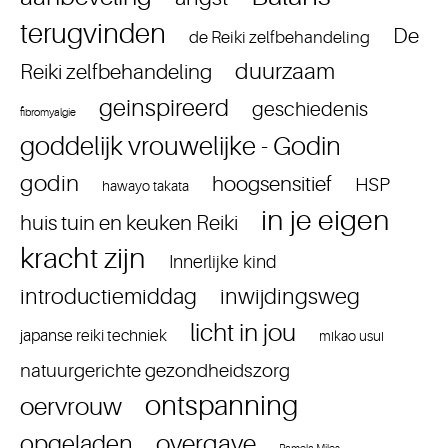
terugvinden
De
de Reiki zelfbehandeling
duurzaam
Reiki zelfbehandeling
geinspireerd
geschiedenis
fibromyalgie
goddelijk vrouwelijke - Godin
godin
hoogsensitief
HSP
hawayo takata
in je eigen
huis tuin en keuken Reiki
kracht zijn
Innerlijke kind
introductiemiddag
inwijdingsweg
licht in jou
japanse reiki techniek
mikao usui
natuurgerichte gezondheidszorg
ontspanning
oervrouw
overgave
opgeladen