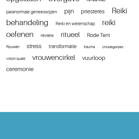
Pamela Miles
Reiki
pijn
priesteres
paranormale geneeswijzen
reiki
behandeling
Reiki en wetenschap
oefenen
ritueel
Rode Tent
review
stress
transformatie
Rouwen
trauma
Uncategorized
vrouwencirkel
vuurloop
vision quest
ceremonie