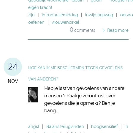
goddelijk vrouwelijke - Godin
|
godin
|
hoogsensiti
eigen kracht
zijn
|
introductiemiddag
|
inwijdingsweg
|
oervr
oefenen
|
vrouwencirkel
0
comments
Read more
24
HOE KAN IK ME BESCHERMEN TEGEN GEVOELENS
VAN ANDEREN?
NOV
Heb je last van gevoelens van andere
mensen ? Raak je verontrust over
gevoelens die je opmerkt? Ben je
bang…
angst
|
Balans terugvinden
|
hoogsensitief
|
in