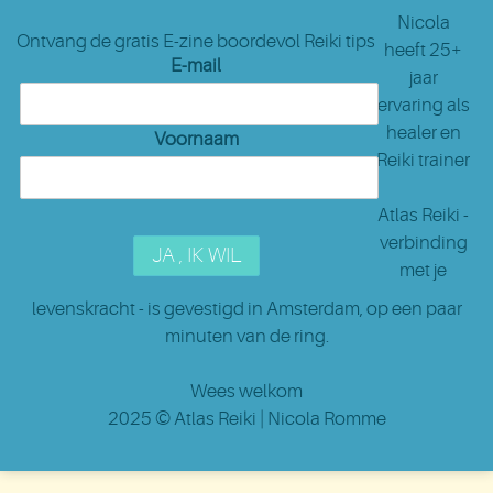
Nicola
Ontvang de gratis E-zine boordevol Reiki tips
heeft 25+
E-mail
jaar
ervaring als
healer en
Voornaam
Reiki trainer
Atlas Reiki -
verbinding
met je
levenskracht - is gevestigd in Amsterdam
, op een paar
minuten van de ring.
Wees welkom
2025 ©
Atlas Reiki
| Nicola Romme