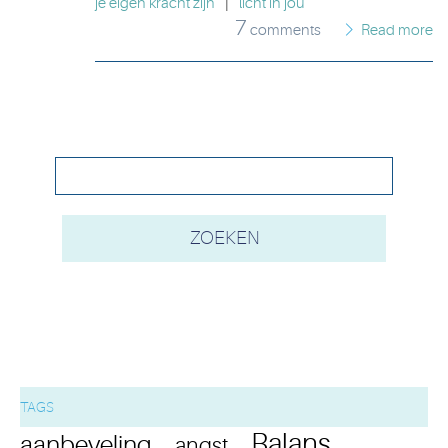
je eigen kracht zijn
|
licht in jou
7
comments
Read more
TAGS
Balans
aanbeveling
angst