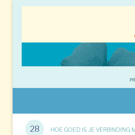
PR
28
HOE GOED IS JE VERBINDING M