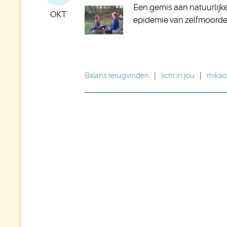
Een gemis aan natuurlijk
OKT
epidemie van zelfmoorde
Balans terugvinden
|
licht in jou
|
mikao