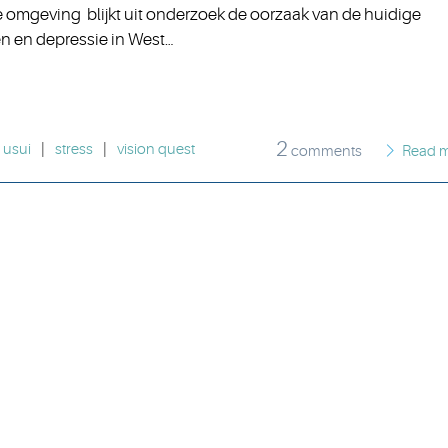
e omgeving blijkt uit onderzoek de oorzaak van de huidige
n en depressie in West…
2
 usui
|
stress
|
vision quest
comments
Read 