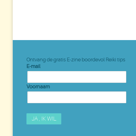
Ontvang de gratis E-zine boordevol Reiki tips
E-mail
Voornaam