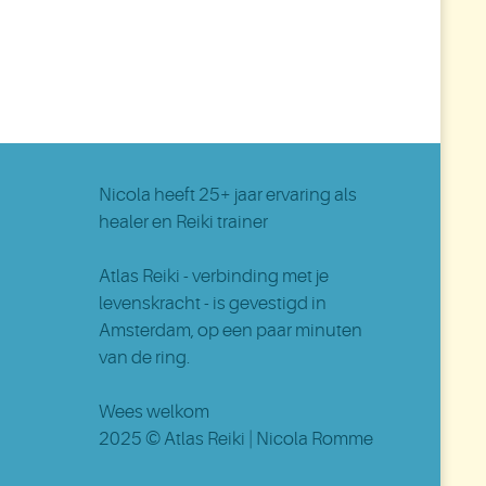
Nicola
heeft 25+ jaar ervaring als
healer en Reiki trainer
Atlas Reiki - verbinding met je
levenskracht - is gevestigd in
Amsterdam
, op een paar minuten
van de ring.
Wees welkom
2025 ©
Atlas Reiki
| Nicola Romme