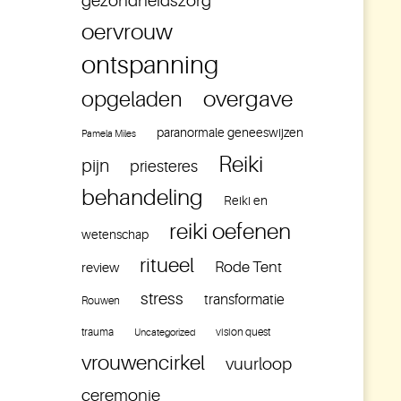
gezondheidszorg
oervrouw
ontspanning
overgave
opgeladen
paranormale geneeswijzen
Pamela Miles
Reiki
pijn
priesteres
behandeling
Reiki en
reiki oefenen
wetenschap
ritueel
Rode Tent
review
stress
transformatie
Rouwen
trauma
vision quest
Uncategorized
vrouwencirkel
vuurloop
ceremonie