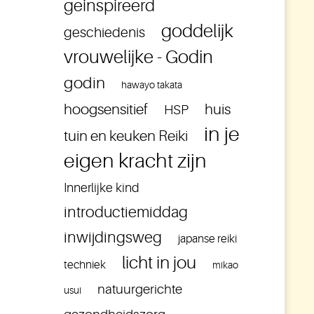
geinspireerd
goddelijk
geschiedenis
vrouwelijke - Godin
godin
hawayo takata
hoogsensitief
huis
HSP
in je
tuin en keuken Reiki
eigen kracht zijn
Innerlijke kind
introductiemiddag
inwijdingsweg
japanse reiki
licht in jou
techniek
mikao
natuurgerichte
usui