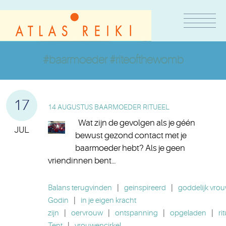
#baarmoeder #riteofthewomb
17
14 AUGUSTUS BAARMOEDER RITUEEL
Wat zijn de gevolgen als je géén
JUL
bewust gezond contact met je
baarmoeder hebt? Als je geen
vriendinnen bent…
Balans terugvinden
|
geinspireerd
|
goddelijk vrouw
Godin
|
in je eigen kracht
zijn
|
oervrouw
|
ontspanning
|
opgeladen
|
ri
Tent
|
vrouwencirkel