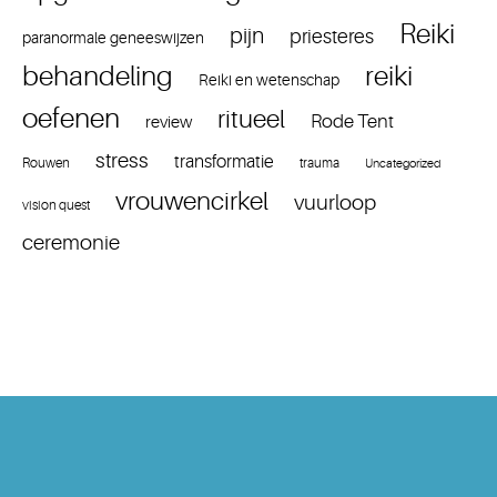
Reiki
pijn
priesteres
paranormale geneeswijzen
reiki
behandeling
Reiki en wetenschap
oefenen
ritueel
Rode Tent
review
stress
transformatie
Rouwen
trauma
Uncategorized
vrouwencirkel
vuurloop
vision quest
ceremonie