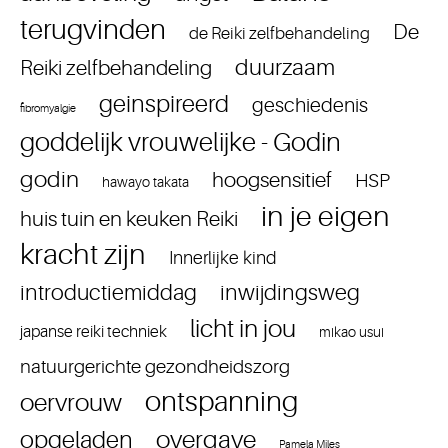
terugvinden
De
de Reiki zelfbehandeling
duurzaam
Reiki zelfbehandeling
geinspireerd
geschiedenis
fibromyalgie
goddelijk vrouwelijke - Godin
godin
hoogsensitief
HSP
hawayo takata
in je eigen
huis tuin en keuken Reiki
kracht zijn
Innerlijke kind
introductiemiddag
inwijdingsweg
licht in jou
japanse reiki techniek
mikao usui
natuurgerichte gezondheidszorg
ontspanning
oervrouw
overgave
opgeladen
Pamela Miles