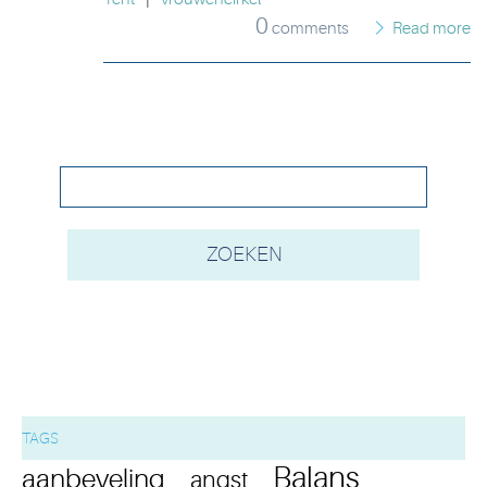
0
comments
Read more
TAGS
Balans
aanbeveling
angst