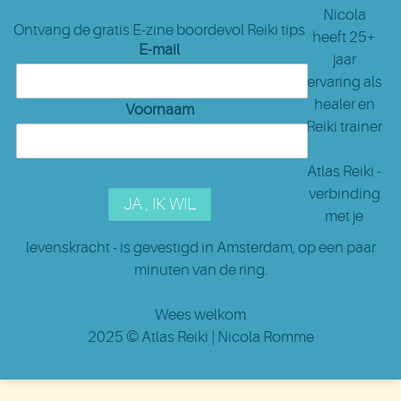
Nicola
Ontvang de gratis E-zine boordevol Reiki tips
heeft 25+
E-mail
jaar
ervaring als
healer en
Voornaam
Reiki trainer
Atlas Reiki -
verbinding
met je
levenskracht - is gevestigd in Amsterdam
, op een paar
minuten van de ring.
Wees welkom
2025 ©
Atlas Reiki
| Nicola Romme