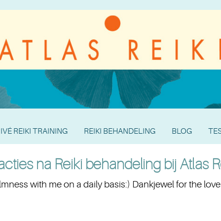
IVÉ REIKI TRAINING
REIKI BEHANDELING
BLOG
TE
cties na Reiki behandeling bij Atlas R
almness with me on a daily basis:) Dankjewel for the lovely