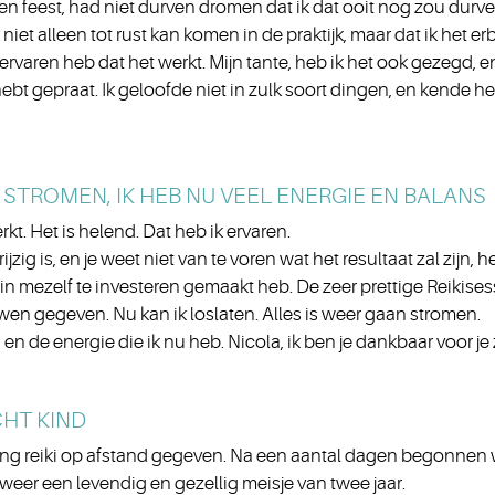
 feest, had niet durven dromen dat ik dat ooit nog zou durv
k niet alleen tot rust kan komen in de praktijk, maar dat ik het e
ervaren heb dat het werkt. Mijn tante, heb ik het ook gezegd, 
hebt gepraat. Ik geloofde niet in zulk soort dingen, en kende h
 STROMEN, IK HEB NU VEEL ENERGIE EN BALANS
erkt. Het is helend. Dat heb ik ervaren.
g is, en je weet niet van te voren wat het resultaat zal zijn, heb
m in mezelf te investeren gemaakt heb. De zeer prettige Reikis
en gegeven. Nu kan ik loslaten. Alles is weer gaan stromen.
 en de energie die ik nu heb. Nicola, ik ben je dankbaar voor je 
CHT KIND
ang reiki op afstand gegeven. Na een aantal dagen begonnen w
 weer een levendig en gezellig meisje van twee jaar.