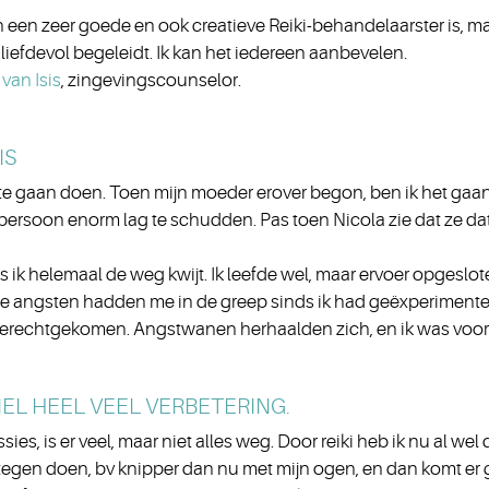
een een zeer goede en ook creatieve Reiki-behandelaarster is, 
liefdevol begeleidt. Ik kan het iedereen aanbevelen.
van Isis
, zingevingscounselor.
IS
 te gaan doen. Toen mijn moeder erover begon, ben ik het gaa
 persoon enorm lag te schudden. Pas toen Nicola zie dat ze d
s ik helemaal de weg kwijt. Ik leefde wel, maar ervoer opgeslote
me angsten hadden me in de greep sinds ik had geëxperimentee
’ terechtgekomen. Angstwanen herhaalden zich, en ik was voor
NEL HEEL VEEL VERBETERING.
ies, is er veel, maar niet alles weg. Door reiki heb ik nu al wel
ets tegen doen, bv knipper dan nu met mijn ogen, en dan komt e