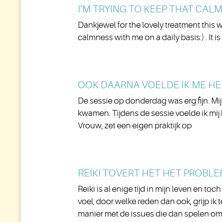
I’M TRYING TO KEEP THAT CALM
Dankjewel for the lovely treatment this w
calmness with me on a daily basis:) . It i
OOK DAARNA VOELDE IK ME H
De sessie op donderdag was erg fijn. Mij
kwamen. Tijdens de sessie voelde ik mij 
Vrouw, zet een eigen praktijk op
REIKI TOVERT HET HET PROBL
Reiki is al enige tijd in mijn leven en t
voel, door welke reden dan ook, grijp ik
manier met de issues die dan spelen om