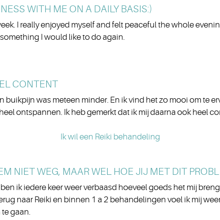
NESS WITH ME ON A DAILY BASIS:)
eek. I really enjoyed myself and felt peaceful the whole evening
s something I would like to do again.
EEL CONTENT
n buikpijn was meteen minder. En ik vind het zo mooi om te er
heel ontspannen. Ik heb gemerkt dat ik mij daarna ook heel co
Ik wil een Reiki behandeling
EEM NIET WEG, MAAR WEL HOE JIJ MET DIT PRO
och ben ik iedere keer weer verbaasd hoeveel goeds het mij bren
 terug naar Reiki en binnen 1 a 2 behandelingen voel ik mij we
 te gaan.