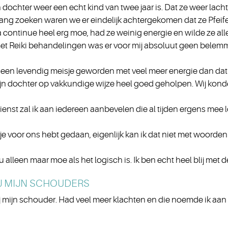
dochter weer een echt kind van twee jaar is. Dat ze weer lacht, k
ang zoeken waren we er eindelijk achtergekomen dat ze Pfeifer
 continue heel erg moe, had ze weinig energie en wilde ze all
met Reiki behandelingen was er voor mij absoluut geen belem
 een levendig meisje geworden met veel meer energie dan dat z
 mijn dochter op vakkundige wijze heel goed geholpen. Wij 
dienst zal ik aan iedereen aanbevelen die al tijden ergens mee
 je voor ons hebt gedaan, eigenlijk kan ik dat niet met woorden
u alleen maar moe als het logisch is. Ik ben echt heel blij met d
IJ MIJN SCHOUDERS
bij mijn schouder. Had veel meer klachten en die noemde ik aan