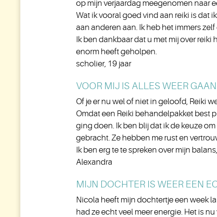
op mijn verjaardag meegenomen naar een
Wat ik vooral goed vind aan reiki is dat i
aan anderen aan. Ik heb het immers zelf 
Ik ben dankbaar dat u met mij over reiki 
enorm heeft geholpen.
scholier, 19 jaar
VOOR MIJ IS ALLES WEER GAAN
Of je er nu wel of niet in geloofd, Reiki w
Omdat een Reiki behandelpakket best prijzi
ging doen. Ik ben blij dat ik de keuze o
gebracht. Ze hebben me rust en vertrouw
Ik ben erg te te spreken over mijn balans,
Alexandra
MIJN DOCHTER IS WEER EEN E
Nicola heeft mijn dochtertje een week l
had ze echt veel meer energie. Het is nu