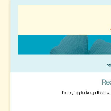
PR
Rea
I'm trying to keep that c