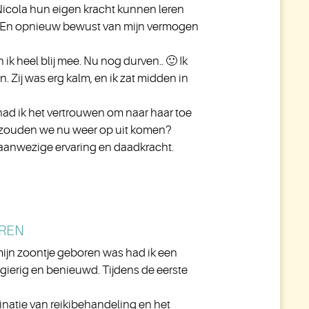
a Nicola hun eigen kracht kunnen leren
. En opnieuw bewust van mijn vermogen
ik heel blij mee. Nu nog durven.. 🙂 Ik
Zij was erg kalm, en ik zat midden in
had ik het vertrouwen om naar haar toe
r zouden we nu weer op uit komen?
aanwezige ervaring en daadkracht.
EREN
mijn zoontje geboren was had ik een
gierig en benieuwd. Tijdens de eerste
natie van reikibehandeling en het