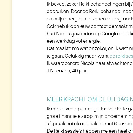
Ik beveel zeker Reiki behandelingen bij 
gebruiken. Door de Reiki behandelinge
om mijn energie in te zetten en te grond
Ook heb ik opnieuw contact gemaakt met m
had Nicola gevonden op Google en ik ke
een werkdag vol energie.
Dat maakte me wat onzeker, en ik wist n
te gaan. Gelukkig maar, want
de reiki se
Ik waardeer erg Nicola haar afwachten
J.N., coach, 40 jaar
MEER KRACHT OM DE UITDAGI
Ik ervoer veel spanning. Hoe verder te 
grote financiële strop, mijn ondernemin
afspraak heb ik een pakket met 6 sessie
De Reiki sessie’s hebben me een heel o