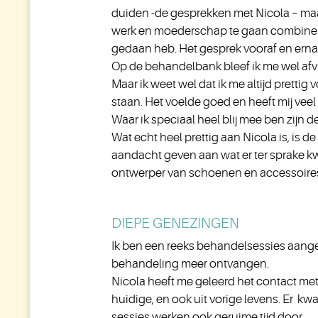
duiden -de gesprekken met Nicola – maa
werk en moederschap te gaan combineren o
gedaan heb. Het gesprek vooraf en erna 
Op de behandelbank bleef ik me wel afvra
Maar ik weet wel dat ik me altijd pretti
staan. Het voelde goed en heeft mij veel
Waar ik speciaal heel blij mee ben zijn de
Wat echt heel prettig aan Nicola is, is d
aandacht geven aan wat er ter sprake kwa
ontwerper van schoenen en accessoires,
DIEPE GENEZINGEN
Ik ben een reeks behandelsessies aangeg
behandeling meer ontvangen.
Nicola heeft me geleerd het contact me
huidige, en ook uit vorige levens. Er k
sessies werken ook geruime tijd door.