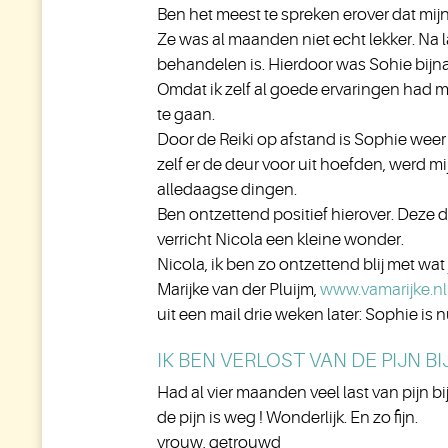
Ben het meest te spreken erover dat mijn 
Ze was al maanden niet echt lekker. Na l
behandelen is. Hierdoor was Sohie bijna
Omdat ik zelf al goede ervaringen had 
te gaan.
Door de Reiki op afstand is Sophie weer
zelf er de deur voor uit hoefden, werd
alledaagse dingen.
Ben ontzettend positief hierover. Deze 
verricht Nicola een kleine wonder.
Nicola, ik ben zo ontzettend blij met wat
Marijke van der Pluijm,
www.vamarijke.nl
uit een mail drie weken later: Sophie is n
IK BEN VERLOST VAN DE PIJN B
Had al vier maanden veel last van pijn 
de pijn is weg ! Wonderlijk. En zo fijn.
vrouw, getrouwd