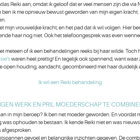
Atlas Reiki aan, omdat ik geloof dat er veel mensen zijn die vi
n ben ik me opnieuw bewust geworden van mijn eigen kracht
en.
ijn vrouwelijke kracht, en het pad dat ik wil volgen. Hier ben 
nde haar nog niet. Ook het telefoongesprek was even wennen. 
iet meteen of ik een behandelingen reeks bij haar wilde. Toch 
ssie’s
waren heel prettig! En tegelijk ook spannend, want waa
de open houding, aandacht, gecombineerd met haar duidelijk 
Ik wil een Reiki behandeling
NGEN WERK EN PRIL MOEDERSCHAP TE COMBIN
gaan in mijn beroep? Ik ben net moeder geworden. En voordat 
g was ophouden te bestaan. Ik kende Reiki niet en was nieuws
s afgesproken.
ntspannen gevoel en belangrijke inzichten gegeven. De combi