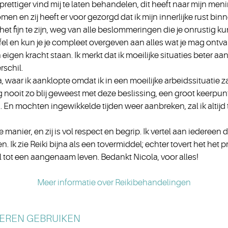
t prettiger vind mij te laten behandelen, dit heeft naar mijn men
komen en zij heeft er voor gezorgd dat ik mijn innerlijke rust b
 het fijn te zijn, weg van alle beslommeringen die je onrustig
l en kun je je compleet overgeven aan alles wat je mag ontvang
n eigen kracht staan. Ik merkt dat ik moeilijke situaties beter a
rschil.
 waar ik aanklopte omdat ik in een moeilijke arbeidssituatie zat,
nooit zo blij geweest met deze beslissing, een groot keerpunt i
n mochten ingewikkelde tijden weer aanbreken, zal ik altijd 
manier, en zij is vol respect en begrip. Ik vertel aan iedereen di
. Ik zie Reiki bijna als een tovermiddel; echter tovert het het 
l tot een aangenaam leven. Bedankt Nicola, voor alles!
Meer informatie over Reikibehandelingen
LEREN GEBRUIKEN