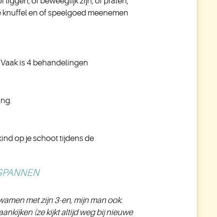
of liggen, of beweeglijk zijn, of praten,
ete knuffel en of speelgoed meenemen
. Vaak is 4 behandelingen
ing.
 kind op je schoot tijdens de
SPANNEN
wamen met zijn 3-en, mijn man ook.
kijken (ze kijkt altijd weg bij nieuwe