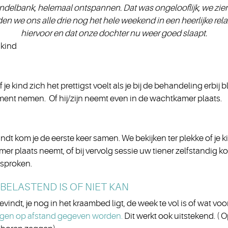
ndelbank, helemaal ontspannen. Dat was ongelooflijk, we zi
lden we ons alle drie nog het hele weekend in een heerlijke rela
hiervoor en dat onze dochter nu weer goed slaapt.
 kind
e kind zich het prettigst voelt als je bij de behandeling erbij bl
ent nemen. Of hij/zijn neemt even in de wachtkamer plaats.
vindt kom je de eerste keer samen. We bekijken ter plekke of je kin
amer plaats neemt, of bij vervolg sessie uw tiener zelfstandig k
esproken.
BELASTEND IS OF NIET KAN
bevindt, je nog in het kraambed ligt, de week te vol is of wat vo
gen op afstand gegeven worden.
Dit werkt ook uitstekend. ( O