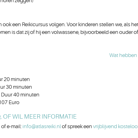
s horen zeggen)
n ook een Reikicursus volgen. Voor kinderen stellen we, als h
en is dat zij of hij een volwassene, bijvoorbeeld een ouder of
Wat hebben 
uur 20 minuten
Duur 30 minuten
0. Duur 40 minuten
 107 Euro
ND, OF WIL MEER INFORMATIE
of e-mail:
info@atlasreiki.nl
of spreek een
vrijblijvend kostel