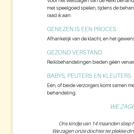
Voor het welslagen van de Reiki behan
met speelgoed spelen, tijdens de behand
raad ik aan.
GENEZEN IS EEN PROCES
Afhankelijk van de klacht, en het gewen
GEZOND VERSTAND
Reikibehandelingen bieden géén vervang
BABY´S, PEUTERS EN KLEUTERS
Eén, of beide verzorgers komt samen met he
behandeling.
WE ZAG
Ons kindje van 14 maanden sliep h
We zagen onze dochter ter plekke ding