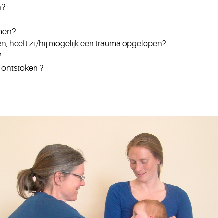
n?
emen?
ken, heeft zij/hij mogelijk een trauma opgelopen?
?
r ontstoken ?