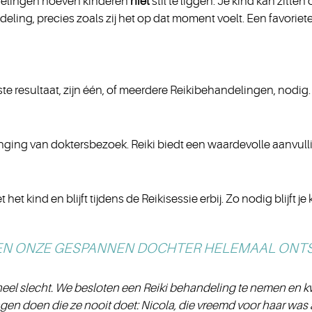
delingen hoeven kinderen
niet
stil te liggen. Je kind kan zitten 
eling, precies zoals zij het op dat moment voelt. Een favori
ste resultaat, zijn één, of meerdere Reikibehandelingen, nodig
ing van doktersbezoek. Reiki biedt een waardevolle aanvull
t kind en blijft tijdens de Reikisessie erbij. Zo nodig blijft je
EN ONZE GESPANNEN DOCHTER HELEMAAL ONT
eel slecht. We besloten een Reiki behandeling te nemen en k
en doen die ze nooit doet: Nicola, die vreemd voor haar was aan