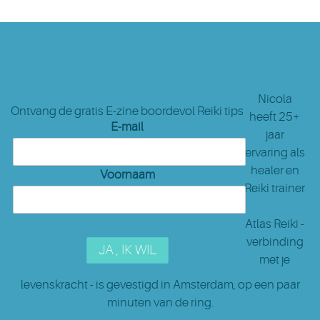
Nicola
Ontvang de gratis E-zine boordevol Reiki tips
heeft 25+
E-mail
jaar
ervaring als
healer en
Voornaam
Reiki trainer
Atlas Reiki -
verbinding
met je
levenskracht - is gevestigd in Amsterdam
, op een paar
minuten van de ring.