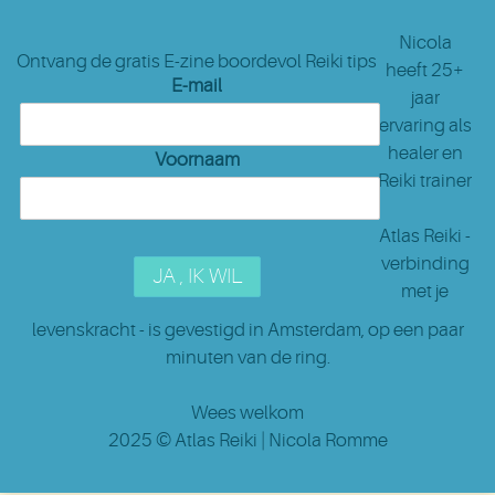
Nicola
Ontvang de gratis E-zine boordevol Reiki tips
heeft 25+
E-mail
jaar
ervaring als
healer en
Voornaam
Reiki trainer
Atlas Reiki -
verbinding
met je
levenskracht - is gevestigd in Amsterdam
, op een paar
minuten van de ring.
Wees welkom
2025 ©
Atlas Reiki
| Nicola Romme